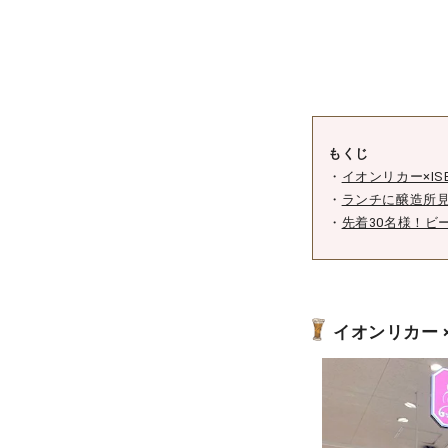
もくじ
・
イオンリカー×ISE
・
ランチに醸造所
・
先着30名様！ビ
イオンリカー × 