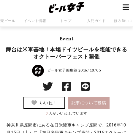
発売ビール
イベント情報
トップ
入門ガイド
ほろ酔いコ
Event
舞台は米軍基地！本場ドイツビールを堪能できる
オクトーバーフェスト開催
2016/10/05
ビール女子編集部
いいね！
記事について投稿
0
人がいいね!しています
神奈川県座間市にある在日米陸軍キャンプ座間で、2016年10
月15日（土）に『在日米陸軍キャンプ座間・2016オクトーバ