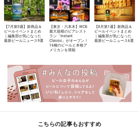
【7月第5週】新商品＆
【東京・六本木】WCB
【8月第1週】新商品＆
ビールイベントまとめ
最大規模のビアレスト
ビールイベントまとめ
｜編集部が気になった
ラン「Instant
｜編集部が気になった
最新ビールニュース9選
Classic」がオープン！
最新ビールニュース6選
16種のビールと本格ア
メリカンを堪能
こちらの記事もおすすめ