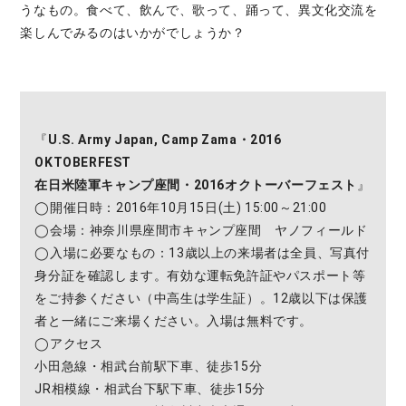
うなもの。食べて、飲んで、歌って、踊って、異文化交流を
楽しんでみるのはいかがでしょうか？
『
U.S. Army Japan, Camp Zama・2016
OKTOBERFEST
在日米陸軍キャンプ座間・2016オクトーバーフェスト
』
◯開催日時：2016年10月15日(土) 15:00～21:00
◯会場：神奈川県座間市キャンプ座間 ヤノフィールド
◯入場に必要なもの：13歳以上の来場者は全員、写真付
身分証を確認します。有効な運転免許証やパスポート等
をご持参ください（中高生は学生証）。12歳以下は保護
者と一緒にご来場ください。入場は無料です。
◯アクセス
小田急線・相武台前駅下車、徒歩15分
JR相模線・相武台下駅下車、徒歩15分