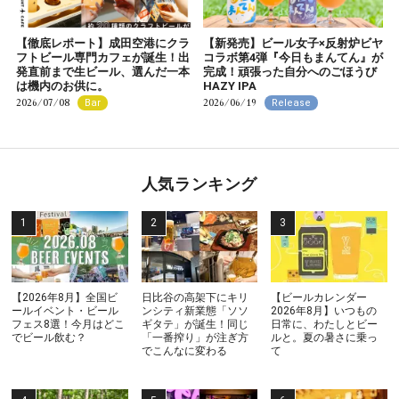
【徹底レポート】成田空港にクラ
【新発売】ビール女子×反射炉ビヤ
フトビール専門カフェが誕生！出
コラボ第4弾『今日もまんてん』が
発直前まで生ビール、選んだ一本
完成！頑張った自分へのごほうび
は機内のお供に。
HAZY IPA
2026/07/08
2026/06/19
Bar
Release
人気ランキング
【2026年8月】全国ビ
日比谷の高架下にキリ
【ビールカレンダー
ールイベント・ビール
ンシティ新業態「ソソ
2026年8月】いつもの
フェス8選！今月はどこ
ギタテ」が誕生！同じ
日常に、わたしとビー
でビール飲む？
「一番搾り」が注ぎ方
ルと。夏の暑さに乗っ
でこんなに変わる
て