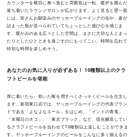
カウンターを横目に奥へ進むと雰囲気は一転、暖炉を囲んだ
落ち着いたラウンジサロンが広がります。よく見ると壁一面
には、皆さんお馴染みのヤッホーブルーイングの缶や、麦が
詰まった瓶が並べられていてちょっとした遊び心を感じま
す。暖かみのある広々とした空間は、まさに大切な人とまっ
たりとしたひとときを過ごすのにもってこい。時間を忘れて
特別な時間を楽しめそう。
あなたのお気に入りが必ずある！ 10種類以上のクラ
フトビールを堪能
席に着いたら、乾いた喉を潤すべくさっそくビールを注文し
ます。新宿東口店では、ヤッホーブルーイングの代表ブラン
ドである「よなよなエール」をはじめ、「インドの青鬼」、
「水曜日のネコ」、「東京ブラック」など、現在醸造してい
るクラフトビールを合わせて10種類以上楽しむことができま
す。ヤッホーブルーイングのビールをこんなに多く揃えるの