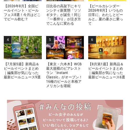
【2026年8月】全国ビ
日比谷の高架下にキリ
【ビールカレンダー
ールイベント・ビール
ンシティ新業態「ソソ
2026年8月】いつもの
フェス8選！今月はどこ
ギタテ」が誕生！同じ
日常に、わたしとビー
でビール飲む？
「一番搾り」が注ぎ方
ルと。夏の暑さに乗っ
でこんなに変わる
て
【7月第5週】新商品＆
【東京・六本木】WCB
【8月第1週】新商品＆
ビールイベントまとめ
最大規模のビアレスト
ビールイベントまとめ
｜編集部が気になった
ラン「Instant
｜編集部が気になった
最新ビールニュース9選
Classic」がオープン！
最新ビールニュース6選
16種のビールと本格ア
メリカンを堪能