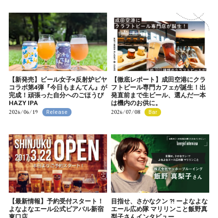
【新発売】ビール女子×反射炉ビヤ
【徹底レポート】成田空港にクラ
コラボ第4弾『今日もまんてん』が
フトビール専門カフェが誕生！出
完成！頑張った自分へのごほうび
発直前まで生ビール、選んだ一本
HAZY IPA
は機内のお供に。
2026/06/19
2026/07/08
Release
Bar
【最新情報】予約受付スタート！
目指せ、さかなクン ?! ーよなよな
よなよなエール公式ビアバル新宿
エール広め隊 マリリンこと飯野真
東口店
梨子さんインタビュー