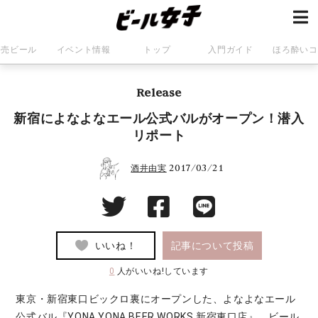
発売ビール
イベント情報
トップ
入門ガイド
ほろ酔いコ
Release
新宿によなよなエール公式バルがオープン！潜入
リポート
2017/03/21
酒井由実
いいね！
記事について投稿
0
人がいいね!しています
東京・新宿東口ビックロ裏にオープンした、よなよなエール
公式バル『YONA YONA BEER WORKS 新宿東口店』。ビール