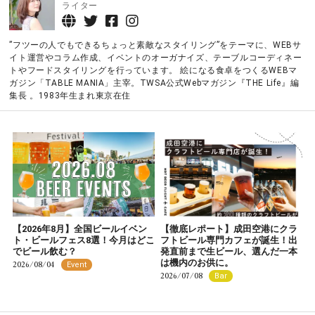
ライター
”フツーの人でもできるちょっと素敵なスタイリング”をテーマに、WEBサ
イト運営やコラム作成、イベントのオーガナイズ、テーブルコーディネー
トやフードスタイリングを行っています。 絵になる食卓をつくるWEBマ
ガジン「TABLE MANIA」主宰。TWSA公式Webマガジン『THE Life』編
集長 。1983年生まれ東京在住
【2026年8月】全国ビールイベン
【徹底レポート】成田空港にクラ
ト・ビールフェス8選！今月はどこ
フトビール専門カフェが誕生！出
でビール飲む？
発直前まで生ビール、選んだ一本
は機内のお供に。
2026/08/04
Event
2026/07/08
Bar