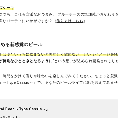
ズケーキ
つつも、これも立派なおつまみ。 ブルーチーズの塩加減がおかわり
寄りパーティにいかがですか？（
作り方はこちら
）
楽しめる新感覚のビール
ルは冷たいうちに飲まないと美味しく飲めない」というイメージを
が特別なひとときとなるように
”という想いが込められ開発されまし
、時間をかけて香りや味わいを楽しんでみてください。ちょっと贅
l Beer ～Type Cassis～」で、あなたのビールライフに彩を添えてみま
tal Beer ～Type Cassis～
』
12月5日（木）