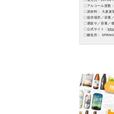
〇アルコール度数
〇原材料：
大麦麦
〇提供場所／容量／価
〇通販サ／容量／価格
〇公式サイト：
http
〇醸造所：
SPRING