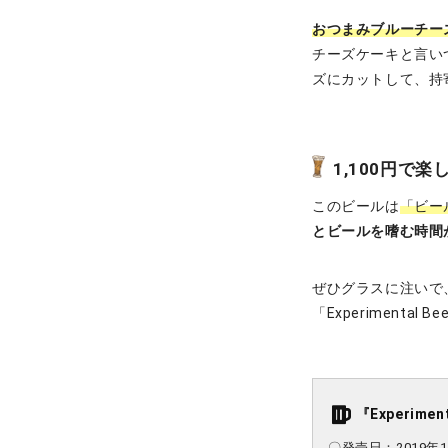
おつまみブルーチー
チーズケーキと言い
ズにカットして、持
1,100円で
このビールは
「ビー
とビールを嗜む時間
ぜひグラスに注いで
「Experimenta
『
Experimen
〇発売日：
2019年