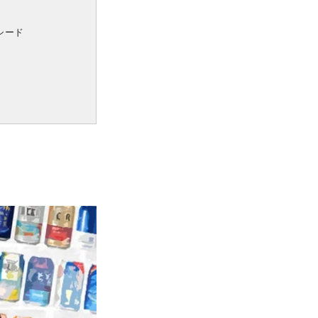
シード
）