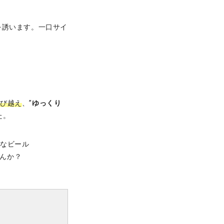
を誘います。一口サイ
飛び越え
、”
ゆっくり
た。
沢なビール
せんか？