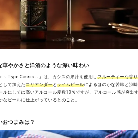
な華やかさと洋酒のような深い味わい
 Beer ～Type Cassis～」は、カシスの果汁を使用し
フルーティーな香り
として加えた
コリアンダー
と
ライムピール
によるほのかな苦味と渋
ールにしては高いアルコール度数10％ですが、アルコール感が突出
かなビールに仕上がっているとのこと。
いおつまみは？