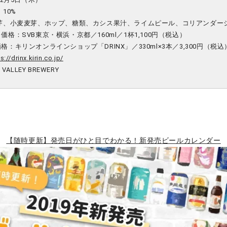
：
10
%
芽、小麦麦芽、ホップ、糖類、カシス果汁、ライムピール、コリアンダー
格：SVB東京・横浜・京都／160ml／1杯1,100円（税込）
：キリンオンラインショップ「DRINX」／330ml×3本／3,300円（税込
s://drinx.kirin.co.jp/
 VALLEY BREWERY
【随時更新】発売日がひと目でわかる！新発売ビールカレンダー