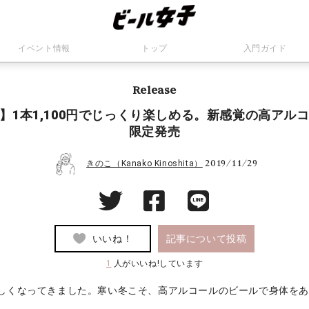
イベント情報
トップ
入門ガイド
Release
】1本1,100円でじっくり楽しめる。新感覚の高アル
限定発売
2019/11/29
きのこ（Kanako Kinoshita）
いいね！
記事について投稿
1
人がいいね!しています
しくなってきました。寒い冬こそ、高アルコールのビールで身体を