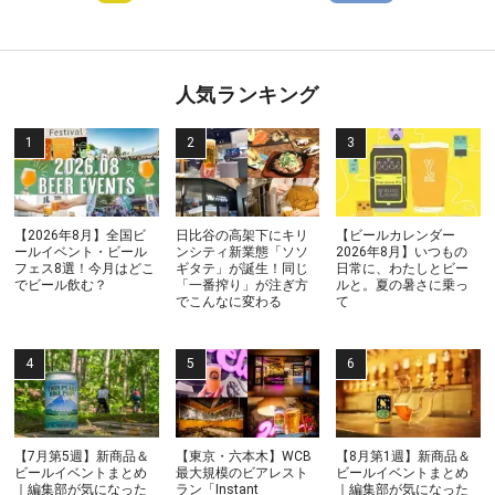
人気ランキング
【2026年8月】全国ビ
日比谷の高架下にキリ
【ビールカレンダー
ールイベント・ビール
ンシティ新業態「ソソ
2026年8月】いつもの
フェス8選！今月はどこ
ギタテ」が誕生！同じ
日常に、わたしとビー
でビール飲む？
「一番搾り」が注ぎ方
ルと。夏の暑さに乗っ
でこんなに変わる
て
【7月第5週】新商品＆
【東京・六本木】WCB
【8月第1週】新商品＆
ビールイベントまとめ
最大規模のビアレスト
ビールイベントまとめ
｜編集部が気になった
ラン「Instant
｜編集部が気になった