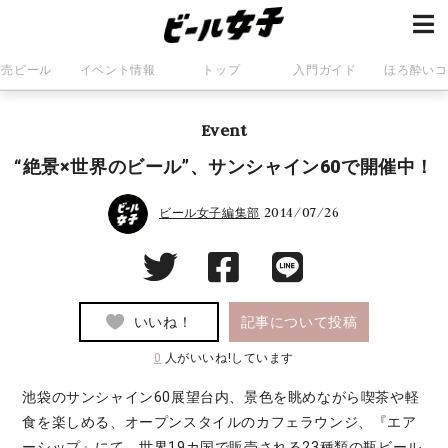
発売ビール
イベント情報
トップ
入門ガイド
ほろ酔いコ
Event
“絶景×世界のビール”、サンシャイン60で開催中！
2014/07/26
ビール女子編集部
いいね！
記事について投稿
0
人がいいね!しています
池袋のサンシャイン60展望台内、景色を眺めながら喫茶や軽
食を楽しめる、オープンスタイルのカフェラウンジ、『エア
ーシップ』にて、世界19カ国で販売される23種類の瓶ビール