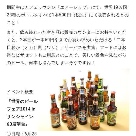
期間中はカフェラウンジ『エアーシップ』にて、世界19カ国
23種のボトルをすべて1本500円（税別）にて販売されるとの
こと！
また、飲み終わった空き瓶は販売カウンターにお持ちいただ
くと、2本目が一本50円引きでお買い求めいただける「二本
目おか（オカ）割（ワリ）」サービスを実施。フードにはお
得なピザセットもご用意とのことで、美しい景色を見ながら
のビール、何本も進んでしまいそうですね！
イベント概要
『世界のビール
フェア2014 in
サンシャイン
60展望台』
〇日程：6月28