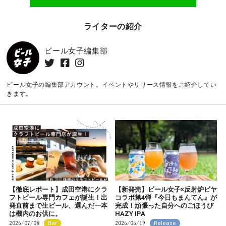
ライターの紹介
ビール女子編集部
ビール女子の編集部アカウント。イベントやリリース情報をご紹介してい
きます。
【徹底レポート】成田空港にクラ
【新発売】ビール女子×反射炉ビヤ
フトビール専門カフェが誕生！出
コラボ第4弾『今日もまんてん』が
発直前まで生ビール、選んだ一本
完成！頑張った自分へのごほうび
は機内のお供に。
HAZY IPA
2026/07/08
2026/06/19
Bar
Release