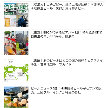
【初潜入】エチゴビール那須工場が始動！内部潜入
＆初醸造ビール『笑顔が集う輝きビー...
【東京】BBQができるビアバー3選！持ち込みOKで
自由度の高いBBQから、熟成肉...
【図解】あのビールはどこの国の発祥？ビアスタイ
ル別・世界地図ルーツガイド！
ビールニュース5選！HUB監修ビールがセブンで販
売、三陸ブルーイングが待望の自社...