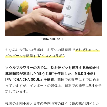
『CHA CHA SOUL』
ちなみに今回のコラボは、お互いの醸造所で
それぞれのレシ
ピのビールを醸造する“クロスコラボ”
。
ソウルブルワリーの方では、
反射炉ビヤを運営する株式会社
蔵屋鳴沢が製造した“ほうじ茶”を使用した、MILK SHAKE
IPA『CHA CHA SOUL』を醸造
。韓国での販売はすでに始ま
っていますが、インポートの関係上、日本での発売は9月を予
定しています。
韓国の金剛小麦と日本の静岡地方のほうじ茶の味が調和した