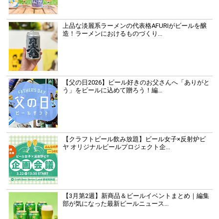
上品な淡麗系ラーメンの代表格AFURIがビールを醸
造！ラーメンにおけるものづくり...
【父の日2026】ビール好きのお父さんへ「ありがと
う」をビールに込めて贈ろう！編...
【クラフトビール飲み放題】ビール女子×反射炉ビ
ヤ オリジナルビールプロジェクト企...
【3月第2週】新商品＆ビールイベントまとめ｜編集
部が気になった最新ビールニュース...