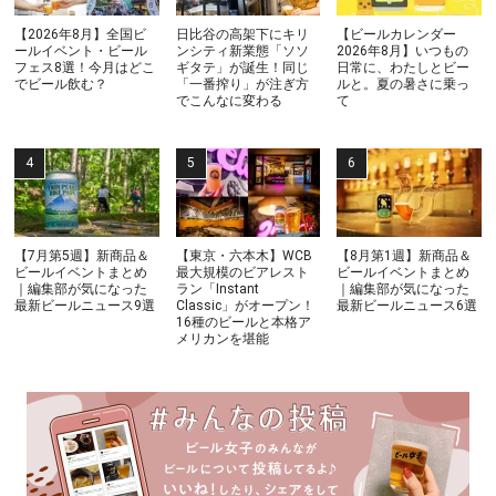
【2026年8月】全国ビ
日比谷の高架下にキリ
【ビールカレンダー
ールイベント・ビール
ンシティ新業態「ソソ
2026年8月】いつもの
フェス8選！今月はどこ
ギタテ」が誕生！同じ
日常に、わたしとビー
でビール飲む？
「一番搾り」が注ぎ方
ルと。夏の暑さに乗っ
でこんなに変わる
て
【7月第5週】新商品＆
【東京・六本木】WCB
【8月第1週】新商品＆
ビールイベントまとめ
最大規模のビアレスト
ビールイベントまとめ
｜編集部が気になった
ラン「Instant
｜編集部が気になった
最新ビールニュース9選
Classic」がオープン！
最新ビールニュース6選
16種のビールと本格ア
メリカンを堪能