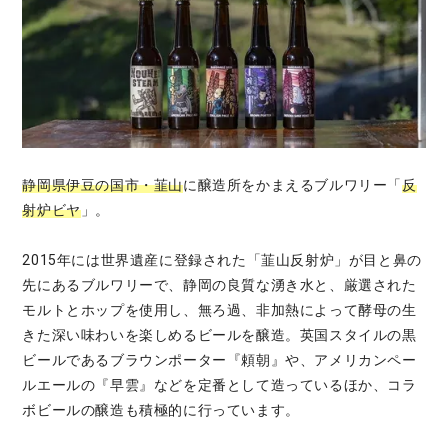
静岡県伊豆の国市・韮山
に醸造所をかまえるブルワリー「
反
射炉ビヤ
」。
2015年には世界遺産に登録された「韮山反射炉」が目と鼻の
先にあるブルワリーで、静岡の良質な湧き水と、厳選された
モルトとホップを使用し、無ろ過、非加熱によって酵母の生
きた深い味わいを楽しめるビールを醸造。英国スタイルの黒
ビールであるブラウンポーター『頼朝』や、アメリカンペー
ルエールの『早雲』などを定番として造っているほか、コラ
ボビールの醸造も積極的に行っています。