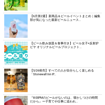
【6月第2週】新商品＆ビールイベントまとめ｜編集
部が気になった最新ビールニュース...
【ビール飲み放題＆食事付き】ビール女子×反射炉
ビヤ オリジナルビールプロジェクト...
【5/26発売】すべての人が自分らしく楽しめる
「Stonewall Inn IP...
『8:00PMのビールがないのは、寝かしつけの時間
だから』ー子育てや仕事に追われ...