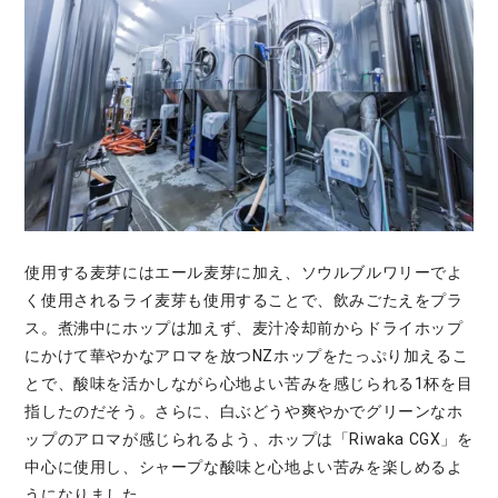
使用する麦芽にはエール麦芽に加え、ソウルブルワリーでよ
く使用されるライ麦芽も使用することで、飲みごたえをプラ
ス。煮沸中にホップは加えず、麦汁冷却前からドライホップ
にかけて華やかなアロマを放つNZホップをたっぷり加えるこ
とで、酸味を活かしながら心地よい苦みを感じられる1杯を目
指したのだそう。さらに、白ぶどうや爽やかでグリーンなホ
ップのアロマが感じられるよう、ホップは「Riwaka CGX」を
中心に使用し、シャープな酸味と心地よい苦みを楽しめるよ
うになりました。