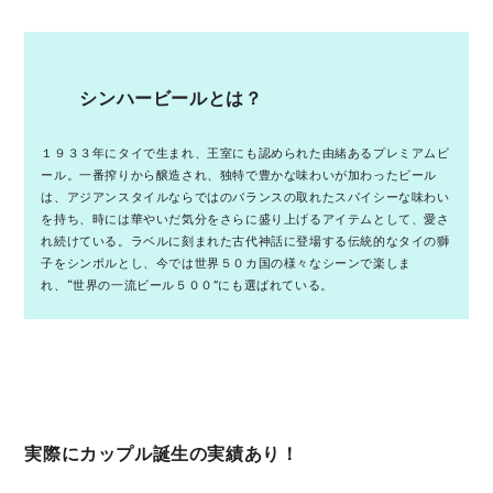
シンハービールとは？
１９３３年にタイで生まれ、王室にも認められた由緒あるプレミアムビ
ール。一番搾りから醸造され、独特で豊かな味わいが加わったビール
は、アジアンスタイルならではのバランスの取れたスパイシーな味わい
を持ち、時には華やいだ気分をさらに盛り上げるアイテムとして、愛さ
れ続けている。ラベルに刻まれた古代神話に登場する伝統的なタイの獅
子をシンボルとし、今では世界５０カ国の様々なシーンで楽しま
れ、“世界の一流ビール５００”にも選ばれている。
実際にカップル誕生の実績あり！