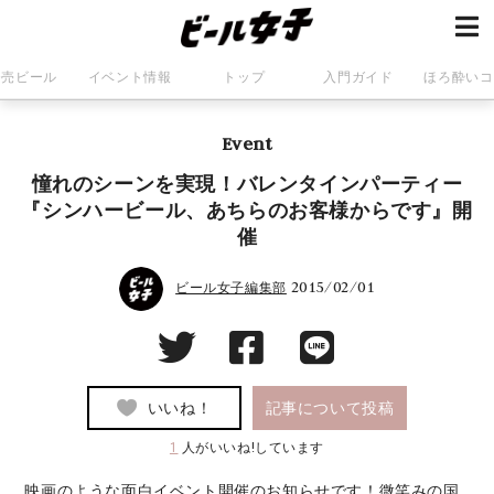
発売ビール
イベント情報
トップ
入門ガイド
ほろ酔いコ
Event
憧れのシーンを実現！バレンタインパーティー
『シンハービール、あちらのお客様からです』開
催
2015/02/01
ビール女子編集部
いいね！
記事について投稿
1
人がいいね!しています
映画のような面白イベント開催のお知らせです！微笑みの国