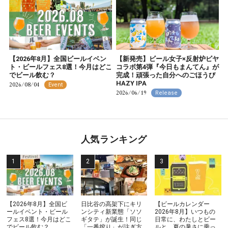
【2026年8月】全国ビールイベン
【新発売】ビール女子×反射炉ビヤ
ト・ビールフェス8選！今月はどこ
コラボ第4弾『今日もまんてん』が
でビール飲む？
完成！頑張った自分へのごほうび
HAZY IPA
2026/08/04
Event
2026/06/19
Release
人気ランキング
【2026年8月】全国ビ
日比谷の高架下にキリ
【ビールカレンダー
ールイベント・ビール
ンシティ新業態「ソソ
2026年8月】いつもの
フェス8選！今月はどこ
ギタテ」が誕生！同じ
日常に、わたしとビー
でビール飲む？
「一番搾り」が注ぎ方
ルと。夏の暑さに乗っ