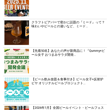
クラフトビアバーで密かに話題の『ミード』って？
味わいやビールとの違いなど、ミード...
【先着50名】あなたの声が新商品に！『Qummy×ビ
ール女子 おつまみサラダ開発...
【ビール飲み放題＆食事付き】ビール女子×反射炉
ビヤ オリジナルビールプロジェクト...
【2026年1月】全国ビールイベント・ビールフェス