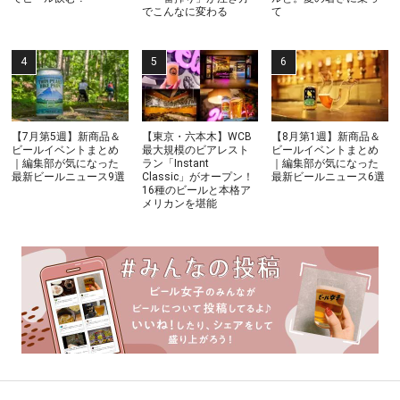
でこんなに変わる
て
【7月第5週】新商品＆
【東京・六本木】WCB
【8月第1週】新商品＆
ビールイベントまとめ
最大規模のビアレスト
ビールイベントまとめ
｜編集部が気になった
ラン「Instant
｜編集部が気になった
最新ビールニュース9選
Classic」がオープン！
最新ビールニュース6選
16種のビールと本格ア
メリカンを堪能