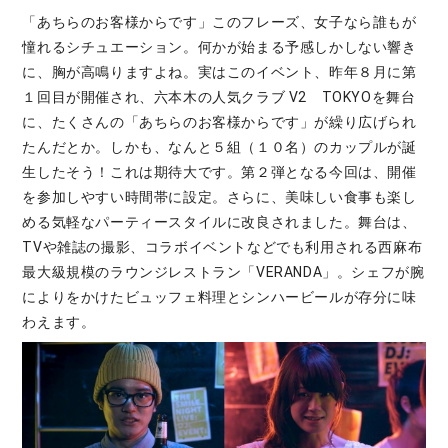
「あちらのお客様からです」このフレーズ、女子なら誰もが
憧れるシチュエーション。何かが始まる予感しかしない響き
に、胸が高鳴りますよね。実はこのイベント、昨年８月に第
１回目が開催され、六本木の人気クラブ V2 TOKYOを舞台
に、たくさんの「あちらのお客様からです」が繰り広げられ
たんだとか。しかも、なんと５組（１０名）のカップルが誕
生したそう！これは期待大です。第２弾となる今回は、開催
を参加しやすい時間帯に設定。さらに、美味しい食事も楽し
める気軽なパーティースタイルに改良されました。舞台は、
TVや雑誌の撮影、コラボイベントなどでも利用される西麻布
最大級規模のラウンジレストラン「VERANDA」。シェフが腕
によりをかけたビュッフェ料理とシンハービールが存分に味
わえます。