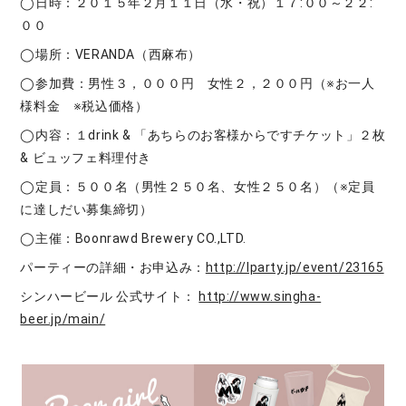
◯日時：２０１５年２月１１日（水・祝）１７:００～２２:
００
◯場所：VERANDA（西麻布）
◯参加費：男性３，０００円 女性２，２００円（※お一人
様料金 ※税込価格）
◯内容：１drink & 「あちらのお客様からですチケット」２枚
& ビュッフェ料理付き
◯定員：５００名（男性２５０名、女性２５０名）（※定員
に達しだい募集締切）
◯主催：Boonrawd Brewery CO.,LTD.
パーティーの詳細・お申込み：
http://lparty.jp/event/23165
シンハービール 公式サイト：
http://www.singha-
beer.jp/main/