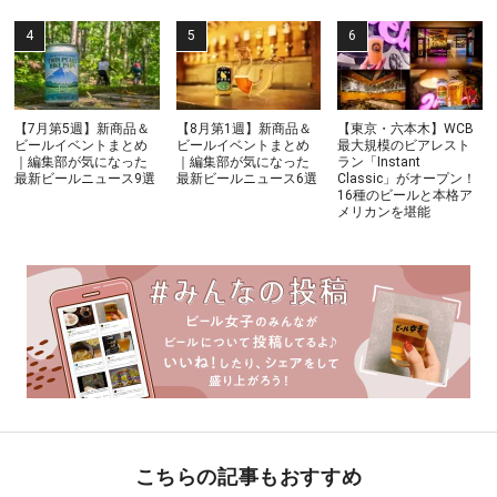
【7月第5週】新商品＆
【8月第1週】新商品＆
【東京・六本木】WCB
ビールイベントまとめ
ビールイベントまとめ
最大規模のビアレスト
｜編集部が気になった
｜編集部が気になった
ラン「Instant
最新ビールニュース9選
最新ビールニュース6選
Classic」がオープン！
16種のビールと本格ア
メリカンを堪能
こちらの記事もおすすめ