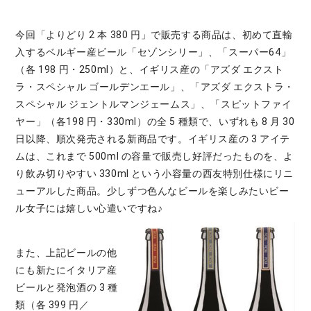
今回「よりどり 2 本 380 円」で販売する商品は、初めて直輸
入するベルギー産ビール「セゾンシリー」、「スーパー64」
（各 198 円・250ml）と、イギリス産の「アズダ エクスト
ラ・スペシャル ゴールデンエール」、「アズダ エクストラ・
スペシャル ジェントルマンジェームス」、「スピットファイ
ヤー」（各198 円・330ml）の全 5 種類で、いずれも 8 月 30
日以降、順次発売される新商品です。イギリス産の 3 アイテ
ムは、これまで 500ml の容量で販売し好評だったものを、よ
り飲み切りやすい 330ml という小容量の西友特別仕様にリニ
ューアルした商品。少しずつ色んなビールを楽しみたいビー
ル女子には嬉しい心遣いですね♪
また、上記ビールの他
にも新たにイタリア産
ビールと発泡酒の 3 種
類（各 399 円／