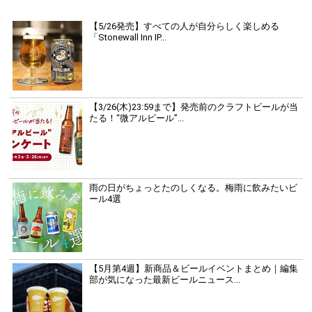
【5/26発売】すべての人が自分らしく楽しめる
「Stonewall Inn IP...
【3/26(木)23:59まで】発売前のクラフトビールが当
たる！“微アルビール”...
雨の日がちょっとたのしくなる。梅雨に飲みたいビ
ール4選
【5月第4週】新商品＆ビールイベントまとめ｜編集
部が気になった最新ビールニュース...