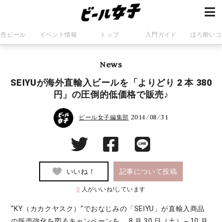
発売ビール
イベント情報
トップ
入門ガイド
ほろ酔いコ
News
SEIYUが海外直輸入ビールを「よりどり 2 本 380
円」の圧倒的低価格で販売♪
2014/08/31
ビール女子編集部
いいね！
記事について投稿
0
人がいいね!しています
“KY（カカクヤスク）”でおなじみの「SEIYU」が直輸入商品
の販売強化を図るキャンペーンを、 8 月 30 日（土）～10 月