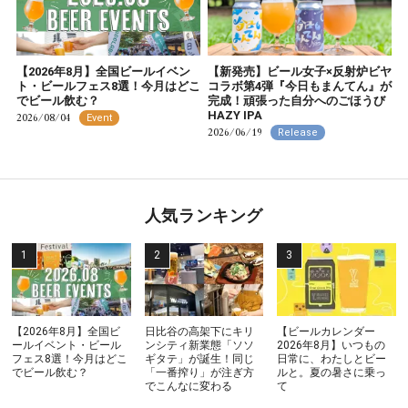
【2026年8月】全国ビールイベン
【新発売】ビール女子×反射炉ビヤ
ト・ビールフェス8選！今月はどこ
コラボ第4弾『今日もまんてん』が
でビール飲む？
完成！頑張った自分へのごほうび
HAZY IPA
2026/08/04
Event
2026/06/19
Release
人気ランキング
【2026年8月】全国ビ
日比谷の高架下にキリ
【ビールカレンダー
ールイベント・ビール
ンシティ新業態「ソソ
2026年8月】いつもの
フェス8選！今月はどこ
ギタテ」が誕生！同じ
日常に、わたしとビー
でビール飲む？
「一番搾り」が注ぎ方
ルと。夏の暑さに乗っ
でこんなに変わる
て