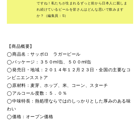
ですね！私たちが生まれるずっと前から日本人に親しま
れ続けているビールを皆さんはどんな思いで飲みます
か？（編集員：S）
【商品概要】
◯商品名：サッポロ ラガービール
◯パッケージ：３５０ml缶、５００ml缶
◯発売日・地域：２０１４年１２月２３日・全国の主要なコ
ンビニエンスストア
◯原材料：麦芽、ホップ、米、コーン、スターチ
◯アルコール度数：５．０％
◯中味特長：熱処理ならではのしっかりとした厚みのある味
わい
◯価格：オープン価格