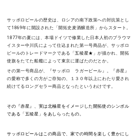
サッポロビールの歴史は、ロシアの南下政策への対抗策とし
て1869年に開設された「開拓史麦酒醸造所」からスタート。
1877年の夏には、本場ドイツで修業した日本人初のブラウマ
イスター中川氏によって仕込まれた第一号商品が、サッポロ
ビールのトレードマークである「
五稜星★
」が描かれ、開拓
使旗をたてた船艦によって東京に運ばたのだとか。
その第一号商品が、『サッポロ ラガービール』。『赤星』
の愛称で多くの方がご存知の、１３０年以上にわたり愛され
続けてるロングセラー商品となったというわけです。
その『赤星』、実は北極星をイメージした開拓使のシンボル
である「五稜星」をあしらったもの。
サッポロビールはこの商品で、家での時間を楽しく豊かにし