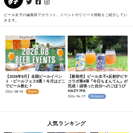
ビール女子の編集部アカウント。イベントやリリース情報をご紹介してい
きます。
【2026年8月】全国ビールイベン
【新発売】ビール女子×反射炉ビヤ
ト・ビールフェス8選！今月はどこ
コラボ第4弾『今日もまんてん』が
でビール飲む？
完成！頑張った自分へのごほうび
HAZY IPA
2026/08/04
Event
2026/06/19
Release
人気ランキング