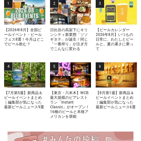
【2026年8月】全国ビ
日比谷の高架下にキリ
【ビールカレンダー
ールイベント・ビール
ンシティ新業態「ソソ
2026年8月】いつもの
フェス8選！今月はどこ
ギタテ」が誕生！同じ
日常に、わたしとビー
でビール飲む？
「一番搾り」が注ぎ方
ルと。夏の暑さに乗っ
でこんなに変わる
て
【7月第5週】新商品＆
【東京・六本木】WCB
【8月第1週】新商品＆
ビールイベントまとめ
最大規模のビアレスト
ビールイベントまとめ
｜編集部が気になった
ラン「Instant
｜編集部が気になった
最新ビールニュース9選
Classic」がオープン！
最新ビールニュース6選
16種のビールと本格ア
メリカンを堪能