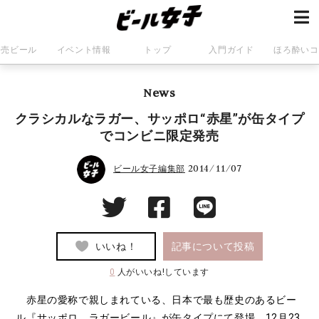
発売ビール
イベント情報
トップ
入門ガイド
ほろ酔いコ
News
クラシカルなラガー、サッポロ“赤星”が缶タイプ
でコンビニ限定発売
2014/11/07
ビール女子編集部
いいね！
記事について投稿
0
人がいいね!しています
赤星の愛称で親しまれている、日本で最も歴史のあるビー
ル『サッポロ ラガービール』が缶タイプにて登場。12月23