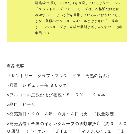
期熟成”で優しい口当たりを表現しているように、この
「クラフトマンズ ビア」シリーズは、本格派だけど飲
みやすい！ という所を目指しているのではないでしょ
うか。普段のサントリーのビールとはまさに「一味違
う」このシリーズは、今後の展開が楽しみですね！（編
集員：F）
商品概要
『サントリー クラフトマンズ ビア 円熟の旨み』
○容量：レギュラー缶 ３５０ml
○アルコール度数および梱包：５．５％ ２４本
○品目：ビール
○発売期日：２０１４年１０月１４日（火）（数量限定）
○発売店舗：全国のイオングループの酒類取扱店（約３，５０
０店舗）（「イオン」「ダイエー」「マックスバリュ」「ま