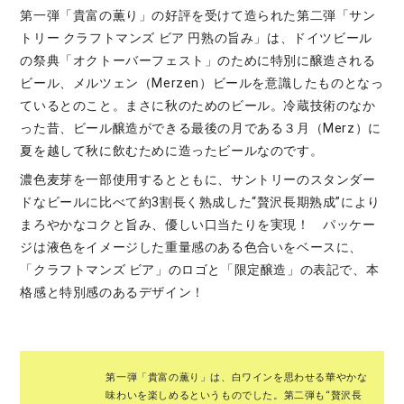
第一弾「貴富の薫り」の好評を受けて造られた第二弾「サン
トリー クラフトマンズ ビア 円熟の旨み」は、ドイツビール
の祭典「オクトーバーフェスト」のために特別に醸造される
ビール、メルツェン（Merzen）ビールを意識したものとなっ
ているとのこと。まさに秋のためのビール。冷蔵技術のなか
った昔、ビール醸造ができる最後の月である３月（Merz）に
夏を越して秋に飲むために造ったビールなのです。
濃色麦芽を一部使用するとともに、サントリーのスタンダー
ドなビールに比べて約3割長く熟成した“贅沢長期熟成”により
まろやかなコクと旨み、優しい口当たりを実現！ パッケー
ジは液色をイメージした重量感のある色合いをベースに、
「クラフトマンズ ビア」のロゴと「限定醸造」の表記で、本
格感と特別感のあるデザイン！
第一弾「貴富の薫り」は、白ワインを思わせる華やかな
味わいを楽しめるというものでした。第二弾も“贅沢長