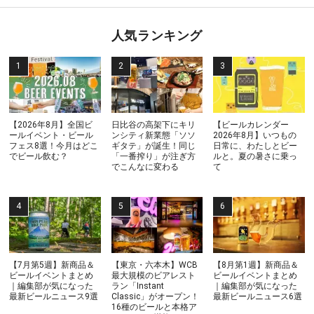
人気ランキング
【2026年8月】全国ビ
日比谷の高架下にキリ
【ビールカレンダー
ールイベント・ビール
ンシティ新業態「ソソ
2026年8月】いつもの
フェス8選！今月はどこ
ギタテ」が誕生！同じ
日常に、わたしとビー
でビール飲む？
「一番搾り」が注ぎ方
ルと。夏の暑さに乗っ
でこんなに変わる
て
【7月第5週】新商品＆
【東京・六本木】WCB
【8月第1週】新商品＆
ビールイベントまとめ
最大規模のビアレスト
ビールイベントまとめ
｜編集部が気になった
ラン「Instant
｜編集部が気になった
最新ビールニュース9選
Classic」がオープン！
最新ビールニュース6選
16種のビールと本格ア