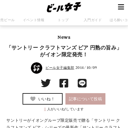
発売ビール
イベント情報
トップ
入門ガイド
ほろ酔いコ
News
「サントリー クラフトマンズ ビア 円熟の旨み」
がイオン限定発売！
2014/10/09
ビール女子編集部
いいね！
記事について投稿
0
人がいいね!しています
サントリーがイオングループ限定販売で贈る「サントリー ク
ラフトマンズ ビア」シリーズの最新作「サントリー クラフト