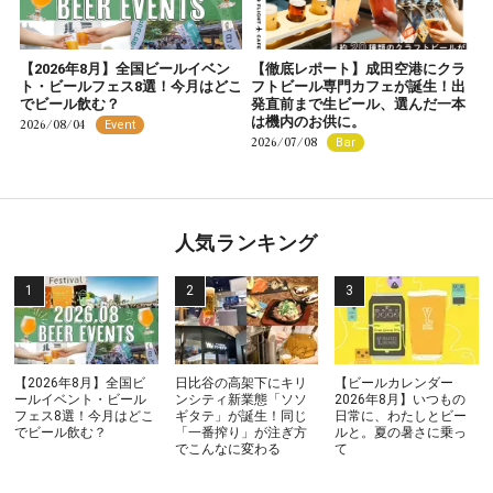
【2026年8月】全国ビールイベン
【徹底レポート】成田空港にクラ
ト・ビールフェス8選！今月はどこ
フトビール専門カフェが誕生！出
でビール飲む？
発直前まで生ビール、選んだ一本
は機内のお供に。
2026/08/04
Event
2026/07/08
Bar
人気ランキング
【2026年8月】全国ビ
日比谷の高架下にキリ
【ビールカレンダー
ールイベント・ビール
ンシティ新業態「ソソ
2026年8月】いつもの
フェス8選！今月はどこ
ギタテ」が誕生！同じ
日常に、わたしとビー
でビール飲む？
「一番搾り」が注ぎ方
ルと。夏の暑さに乗っ
でこんなに変わる
て