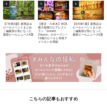
【7月第5週】新商品＆
【東京・六本木】WCB
【8月第1週】新商品＆
ビールイベントまとめ
最大規模のビアレスト
ビールイベントまとめ
｜編集部が気になった
ラン「Instant
｜編集部が気になった
最新ビールニュース9選
Classic」がオープン！
最新ビールニュース6選
16種のビールと本格ア
メリカンを堪能
こちらの記事もおすすめ