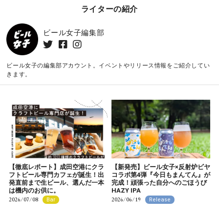
ライターの紹介
ビール女子編集部
ビール女子の編集部アカウント。イベントやリリース情報をご紹介してい
きます。
【徹底レポート】成田空港にクラ
【新発売】ビール女子×反射炉ビヤ
フトビール専門カフェが誕生！出
コラボ第4弾『今日もまんてん』が
発直前まで生ビール、選んだ一本
完成！頑張った自分へのごほうび
は機内のお供に。
HAZY IPA
2026/07/08
2026/06/19
Bar
Release