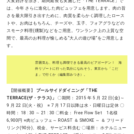
大変好評を頂き、期間延長も実施した「THE TERRACE」で
は、今年 さらに進化した肉ビュッフェを用意します。肉の旨
さを最大限引き出すために、肉質を柔らかく調理したロース
トや、お肉はもちろん、チーズや、玉子、フォアグラなどの
スモーク料理(燻製)などをご用意。ワンランク上の上質な空
間で、最高のお料理が愉しめる“大人の遊び場”をご用意しま
す。
雰囲気も、料理も満喫できる最高のビアガーデン！ 海
外リゾートに行った気分になれそう。東京から「こだ
ま」で行くか（編集部みつき）。
【開催概要】
プールサイドダイニング「THE
TERRACE(ザ・テラス)」
〇期間： 2015 年 5 月 22 日(金)～
9 月 22 日(火・祝) ※ 7 月 17 日以降は水・日曜日は定休 〇
時間： 18 : 30 ～ 21 : 30 〇料金： Free Flow Set 1名様
6,900円 ※肉ビュッフェ～ ROAST ＆ SMOKE ～ ＆ フリード
リンク(90分)、税金、サービス料含む 〇場所： ホテルニュー