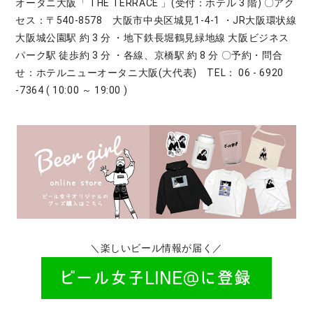
オータニ大阪「 THE TERRACE 」(受付：ホテル 3 階) 〇アク
セス：〒540-8578 大阪市中央区城見1-4-1 ・JR大阪環状線
大阪城公園駅 約 3 分 ・地下鉄長堀鶴見緑地線 大阪ビジネス
パーク駅 徒歩約 3 分 ・各線、京橋駅 約 8 分 〇予約・問合
せ：ホテルニューオータニ大阪(大代表) TEL： 06 - 6920
-7364 ( 10:00 ～ 19:00 )
＼楽しいビール情報が届く／