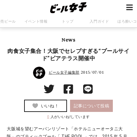
発売ビール
イベント情報
トップ
入門ガイド
ほろ酔いコ
News
肉食女子集合！大阪でセレブすぎる“プールサイ
ド”ビアテラス開催中
2015/07/01
ビール女子編集部
いいね！
記事について投稿
0
人がいいね!しています
大阪城を望むアーバンリゾート「ホテルニューオータニ大
阪」のブティックプール「 THE POOL 」では、2015 年 5 月