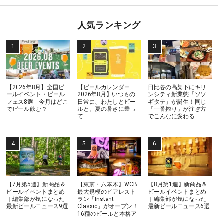
人気ランキング
【2026年8月】全国ビ
【ビールカレンダー
日比谷の高架下にキリ
ールイベント・ビール
2026年8月】いつもの
ンシティ新業態「ソソ
フェス8選！今月はどこ
日常に、わたしとビー
ギタテ」が誕生！同じ
でビール飲む？
ルと。夏の暑さに乗っ
「一番搾り」が注ぎ方
て
でこんなに変わる
【7月第5週】新商品＆
【東京・六本木】WCB
【8月第1週】新商品＆
ビールイベントまとめ
最大規模のビアレスト
ビールイベントまとめ
｜編集部が気になった
ラン「Instant
｜編集部が気になった
最新ビールニュース9選
Classic」がオープン！
最新ビールニュース6選
16種のビールと本格ア