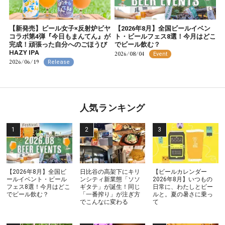
【新発売】ビール女子×反射炉ビヤ
【2026年8月】全国ビールイベン
コラボ第4弾『今日もまんてん』が
ト・ビールフェス8選！今月はどこ
完成！頑張った自分へのごほうび
でビール飲む？
HAZY IPA
2026/08/04
Event
2026/06/19
Release
人気ランキング
【2026年8月】全国ビ
日比谷の高架下にキリ
【ビールカレンダー
ールイベント・ビール
ンシティ新業態「ソソ
2026年8月】いつもの
フェス8選！今月はどこ
ギタテ」が誕生！同じ
日常に、わたしとビー
でビール飲む？
「一番搾り」が注ぎ方
ルと。夏の暑さに乗っ
でこんなに変わる
て