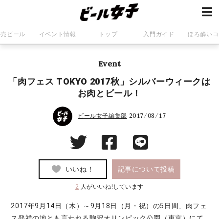
発売ビール
イベント情報
トップ
入門ガイド
ほろ酔いコ
Event
「肉フェス TOKYO 2017秋」シルバーウィークは
お肉とビール！
2017/08/17
ビール女子編集部
いいね！
記事について投稿
2
人がいいね!しています
2017年9月14日（木）～9月18日（月・祝）の5日間、肉フェ
ス発祥の地とも言われる駒沢オリンピック公園（東京）にて