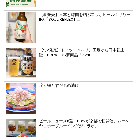
【新発売】日本と韓国を結ぶコラボビール！サワー
IPA『SOUL REFLECTI...
【9/2発売】ドイツ・ベルリン工場から日本初上
陸！BREWDOG新商品「ZWIC...
戻り鰹とすだちの漬け
ビールニュース6選！BBWが京都で初開催、ムー&
ヤッホーブルーイングがコラボ、コ...