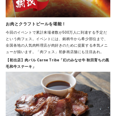
お肉とクラフトビールを堪能！
今回のイベントで累計来場者数が500万人に到達する予定だ
という肉フェス。イベントには、銘柄牛から希少部位まで、
全国各地の人気肉料理店が肉好きのために提案する本気メニ
ューが揃います。「肉フェス」初参画店舗にも注目あれ。
【初出店】肉バル Carne Tribe「幻のみなせ牛 秋田育ちの黒
毛和牛ステーキ」