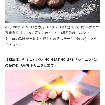
A4、A5ランクの脂と赤身のバランスが絶妙な秋田県湯沢市の
畜産農家1軒のみで育てられた、幻の黒毛和種「みなせ牛」
を、肉の旨味が一番よく感じられるステーキで味わうことが
できます。
【初出店】ヤキニクバル NO MEAT,NO LIFE.「ヤキニクバル
の極肉炙り寿司 トリュフ仕立て」