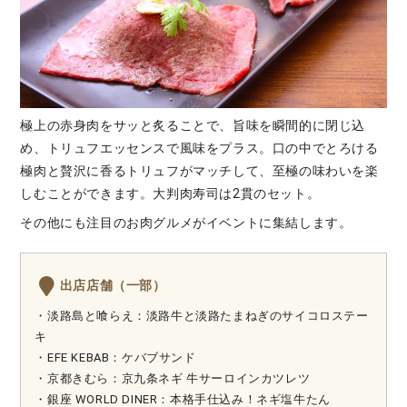
極上の赤身肉をサッと炙ることで、旨味を瞬間的に閉じ込
め、トリュフエッセンスで風味をプラス。口の中でとろける
極肉と贅沢に香るトリュフがマッチして、至極の味わいを楽
しむことができます。大判肉寿司は2貫のセット。
その他にも注目のお肉グルメがイベントに集結します。
出店店舗（一部）
・淡路島と喰らえ：淡路牛と淡路たまねぎのサイコロステー
キ
・EFE KEBAB：ケバブサンド
・京都きむら：京九条ネギ 牛サーロインカツレツ
・銀座 WORLD DINER：本格手仕込み！ネギ塩牛たん