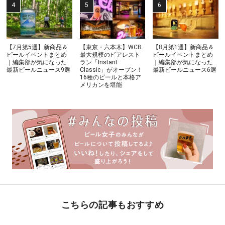
【7月第5週】新商品＆
【東京・六本木】WCB
【8月第1週】新商品＆
ビールイベントまとめ
最大規模のビアレスト
ビールイベントまとめ
｜編集部が気になった
ラン「Instant
｜編集部が気になった
最新ビールニュース9選
Classic」がオープン！
最新ビールニュース6選
16種のビールと本格ア
メリカンを堪能
こちらの記事もおすすめ