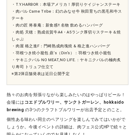
・T.Y.HARBOR：本場アメリカ！厚切りケイジャンステーキ
・肉バル Carne Tribe：幻のみなせ牛 秋田育ちの黒毛和牛ス
テーキ
・肉の匠 将泰庵：新食感‼ 名物 飲めるハンバーグ
・肉処 天穂：熟成佐賀牛A4・A5ランク厚切りステーキ＆焼
しゃぶ
・肉屋 格之進F：門崎熟成肉塊焼 & 格之進ハンバーグ
・羽根つき焼小籠包 鼎's（Din's）：羽根つき焼小籠包
・ヤキニクバル NO MEAT,NO LIFE.：ヤキニクバルの極肉炙
り寿司 トリュフ仕立て
※第2弾店舗発表は近日公開予定
熱々のお肉を頬張りながら楽しみたいのはやっぱりビール！
会場には
コエドブルワリー、サンクトガーレン、hokkaido
brewing
の3つのクラフトブルワリーが出店予定とのこと。
個性ある味わい同士のペアリングを楽しんでみてはいかがで
しょうか。今後イベントの詳細は、肉フェス公式HPで続々と
明らかになっていくのでお見逃しなく！