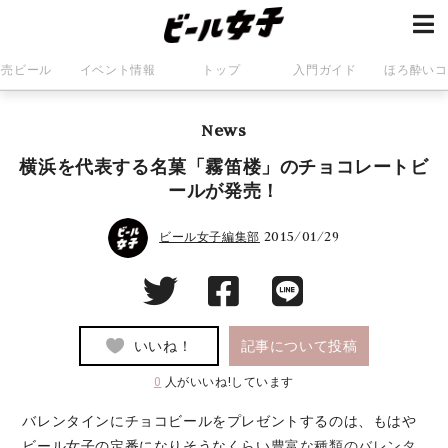
発売ビール
イベント情報
トップ
入門ガイド
ほろ酔いコ
News
横浜を代表する名菓「霧笛楼」のチョコレートビ
ールが発売！
2015/01/29
ビール女子編集部
いいね！
記事について投稿
0
人がいいね!しています
バレンタインにチョコビールをプレゼントするのは、もはや
ビール女子の定番になりそうなくらい
豊富な種類のバレンタ