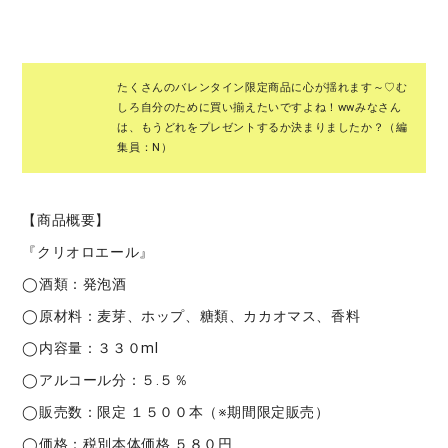
たくさんのバレンタイン限定商品に心が揺れます～♡む
しろ自分のために買い揃えたいですよね！wwみなさん
は、もうどれをプレゼントするか決まりましたか？（編
集員：N）
【商品概要】
『クリオロエール』
◯酒類：発泡酒
◯原材料：麦芽、ホップ、糖類、カカオマス、香料
◯内容量：３３０ml
◯アルコール分：５.５％
◯販売数：限定 １５００本（※期間限定販売）
◯価格：税別本体価格 ５８０円