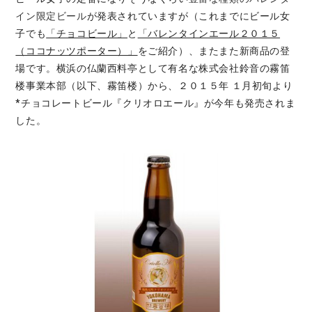
イン限定ビール
が発表されていますが（これまでにビール女
子でも
「チョコビール」
と
「バレンタインエール２０１５
（ココナッツポーター）」
をご紹介）、またまた新商品の登
場です。横浜の仏蘭西料亭として有名な株式会社鈴音の霧笛
楼事業本部（以下、霧笛楼）から、２０１５年 １月初旬より
*チョコレートビール『クリオロエール』が今年も発売されま
した。