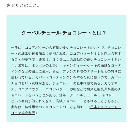
させたとのこと。
クーベルチュール チョコレートとは？
一般に、ココアバターの含有量の多いチョコレートのことで、チョコレ
ートの細工や被覆加工に使用される。ココアバターを３１％以上含有す
ることが基本で、通常は、３５％以上の流動性の高いチョコレートをい
う。通常は、ボンボンの上掛け、キャンディーやケーキの繊細なコーテ
ィングなどの細工に使用。また、フランス料理のデザートなどの彩りに
使われている。カバー（コーティング）をするために使うので、カバー
チョコという意味がある。チョコレートの基本構成である、カカオマ
ス、ココアパウダー、ココアバター、砂糖などで出来た製菓原料用のチ
ョコレートをいうことがある。近年、クーベルチュール チョコレート
という名前が知られてきて、高級チョコレートとされることがあるが、
実際は、特殊用途のチョコレートのことを指す。（
日本チョコレート・
ココア協会参照
）