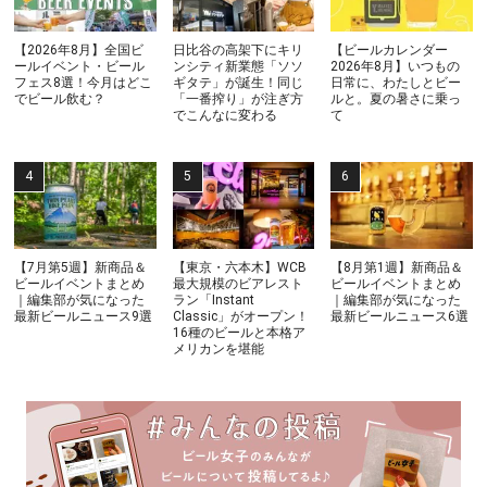
【2026年8月】全国ビ
日比谷の高架下にキリ
【ビールカレンダー
ールイベント・ビール
ンシティ新業態「ソソ
2026年8月】いつもの
フェス8選！今月はどこ
ギタテ」が誕生！同じ
日常に、わたしとビー
でビール飲む？
「一番搾り」が注ぎ方
ルと。夏の暑さに乗っ
でこんなに変わる
て
【7月第5週】新商品＆
【東京・六本木】WCB
【8月第1週】新商品＆
ビールイベントまとめ
最大規模のビアレスト
ビールイベントまとめ
｜編集部が気になった
ラン「Instant
｜編集部が気になった
最新ビールニュース9選
Classic」がオープン！
最新ビールニュース6選
16種のビールと本格ア
メリカンを堪能