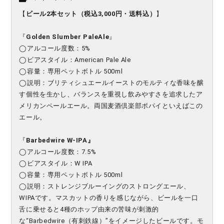
【
ビール2本セット
（税込3,000円・送料込）
】
『
Golden Slumber PaleAle
』
◯アルコール度数：5%
◯ビアスタイル：American Pale Ale
◯容量：専用ペットボトル 500ml
◯説明：ブリティシュエールイーストのモルティな香味を醸
す個性を生かし、バランスを重視し飲みやすさを追求したア
メリカンペールエール。両国麦酒倶楽部ポパイといえばこの
エール。
『
Barbedwire W-IPA
』
◯アルコール度数：7.5%
◯ビアスタイル：W IPA
◯容量：専用ペットボトル 500ml
◯説明：ストレンジブルーイングのストロングエール、
WIPAです。マスカットの香りを感じながら、ビールを一口
舌に乗せると4種のホップ由来の苦味が刺激的
な“Barbedwire（有刺鉄線）”をイメージしたビールです。モ