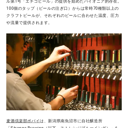
ル第1号「エチゴビール」の提供を始めたパイオニア的存在。
100個のタップ（ビールの注ぎ口）からは常時70種類以上の
クラフトビールが、それぞれのビールに合わせた温度、圧力
や流量で提供されます。
麦酒倶楽部ポパイ
は、新潟県南魚沼市に自社醸造所
「Strange Brewing（以下、ストレンジブルーイング）」を