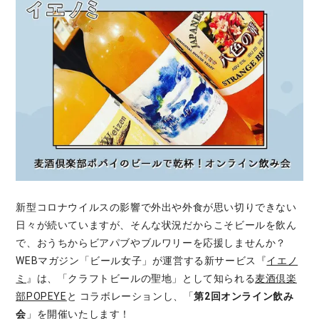
新型コロナウイルスの影響で外出や外食が思い切りできない
日々が続いていますが、そんな状況だからこそビールを飲ん
で、おうちからビアパブやブルワリーを応援しませんか？
WEBマガジン「ビール女子」が運営する新サービス『
イエノ
ミ
』は、「クラフトビールの聖地」として知られる
麦酒倶楽
部POPEYE
と
コラボレーションし、「
第2回
オンライン飲み
会
」を開催いたします！