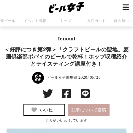
発売ビール
イベント情報
トップ
入門ガイド
ほろ酔いコ
Ienomi
＜好評につき第2弾＞「クラフトビールの聖地」麦
酒倶楽部ポパイのビールで乾杯！ホップ収穫紹介
とテイスティング講座付き！
2020/06/26
ビール女子編集部
いいね！
記事について投稿
3
人がいいね!しています