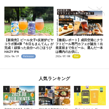
【新発売】ビール女子×反射炉ビヤ
【徹底レポート】成田空港にクラ
コラボ第4弾『今日もまんてん』が
フトビール専門カフェが誕生！出
完成！頑張った自分へのごほうび
発直前まで生ビール、選んだ一本
HAZY IPA
は機内のお供に。
2026/06/19
2026/07/08
Release
Bar
人気ランキング