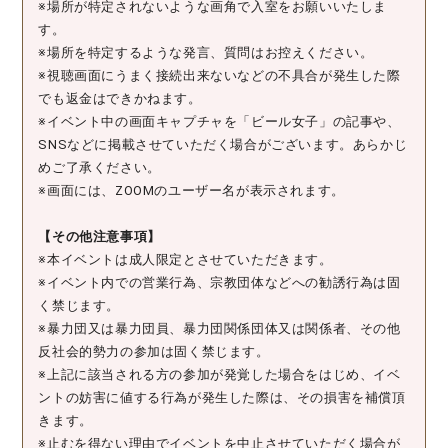
※場所が特定されないような画角で入室をお願いいたしま
す。
※場所を特定するような発言、質問はお控えください。
※視聴画面にうまく接続出来ないなどの不具合が発生した際
でも返金はできかねます。
※イベント中の画面キャプチャを「ビール女子」の記事や、
SNSなどに掲載させていただく場合がございます。あらかじ
めご了承ください。
※画面には、ZOOMのユーザー名が表示されます。
【その他注意事項】
※本イベントは成人限定とさせていただきます。
※イベント内での営業行為、宗教団体などへの勧誘行為は固
く禁じます。
※暴力団又は暴力団員、暴力団関係団体又は関係者、その他
反社会的勢力の参加は固く禁じます。
※上記に該当される方の参加が発覚した場合をはじめ、イベ
ントの妨害に値する行為が発生した際は、その損害を補償頂
きます。
※止むを得ない理由でイベントを中止させていただく場合が