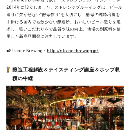
2014年に設立しました。ストレンジブルーイングは、ビール
造りに欠かせない”酵母作り”を大切にし、酵母の純粋培養を
手掛ける国内でも数少ない醸造所。おいしいビール造りを追
求し、強いこだわりをで品質や味の向上、地場の副原料を使
用した新商品開発に注力しています。
■Strange Brewing：
http://strangebrewing.jp/
醸造工程解説＆テイスティング講座＆ホップ収
穫の中継