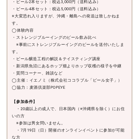
・ビール2本セット：税込3,000円（送料込み）
・ビール4本セット：税込5,000円（送料込み）
※大変恐れ入りますが、沖縄・離島への発送は致しかねま
す。
◯体験内容
・ストレンジブルーイングのビール飲み比べ
※事前にストレンジブルーイングのビールを送付いたしま
す。
・ビール醸造工程の解説＆テイスティング講座
・新潟県魚沼にあるホップ畑よりホップ収穫の様子を中継
・質問コーナー、雑談など
◯主催：イエノミ（株式会社ココラブル「ビール女子」）
◯協力：麦酒倶楽部POPEYE
【参加条件】
・20歳以上の成人で、日本国内（※沖縄県を除く）にお住
いの方
※参加は男女問いません。
・7月19日（日）開催のオンラインイベントに参加が可能
な方