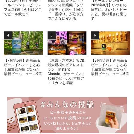
【2026年8月】全国ビ
日比谷の高架下にキリ
【ビールカレンダー
ールイベント・ビール
ンシティ新業態「ソソ
2026年8月】いつもの
フェス8選！今月はどこ
ギタテ」が誕生！同じ
日常に、わたしとビー
でビール飲む？
「一番搾り」が注ぎ方
ルと。夏の暑さに乗っ
でこんなに変わる
て
【7月第5週】新商品＆
【東京・六本木】WCB
【8月第1週】新商品＆
ビールイベントまとめ
最大規模のビアレスト
ビールイベントまとめ
｜編集部が気になった
ラン「Instant
｜編集部が気になった
最新ビールニュース9選
Classic」がオープン！
最新ビールニュース6選
16種のビールと本格ア
メリカンを堪能