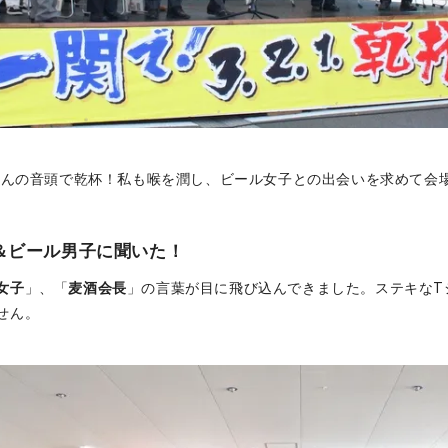
長さんの音頭で乾杯！私も喉を潤し、ビール女子との出会いを求めて会
＆ビール男子に聞いた！
女子
」、「
麦酒会長
」の言葉が目に飛び込んできました。ステキなT
せん。