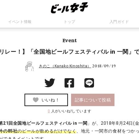
イベント情報
トップ
入門ガイド
Event
リレー！】「全国地ビールフェスティバル in 一関」
2018/09/19
きのこ（Kanako Kinoshita）
いいね！
記事について投稿
0
人がいいね!しています
第21回全国地ビールフェスティバル in 一関
」が、2018年8月24日(
外の85社
のビールが飲めるだけでなく
、地元・一関市の食材をつか
ができるイベントです。