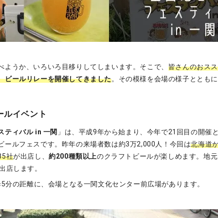
べようか、いろいろ目移りしてしまいます。そこで、
皆さんのおス
、
ビールリレーを開催してきました
。その模様を会場の様子ととも
ールイベント
ティバル in 一関
」は、平成9年から始まり、今年で21回目の開催
ールフェスです。昨年の来場者数は約3万2,000人！今回は
北海道か
85社
が出店し、
約200種類以上
のクラフトビールが楽しめます。地元
が出店します。
歩5分の距離に、会場となる一関文化センター前広場があります。