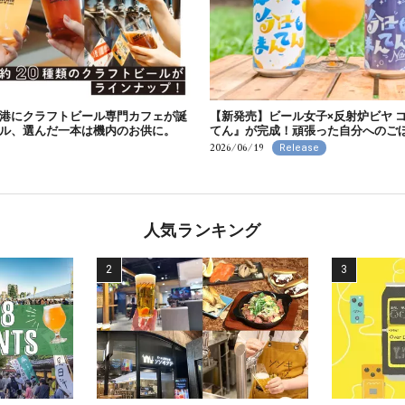
港にクラフトビール専門カフェが誕
【新発売】ビール女子×反射炉ビヤ 
ル、選んだ一本は機内のお供に。
てん』が完成！頑張った自分へのごほうび
2026/06/19
Release
人気ランキング