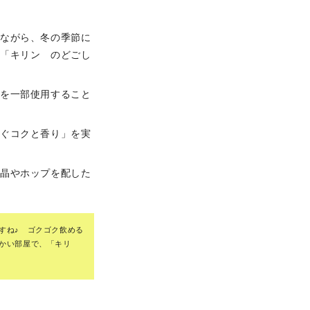
しながら、冬の季節に
、「キリン のどごし
芽を一部使用すること
やぐコクと香り」を実
結晶やホップを配した
すね♪ ゴクゴク飲める
かい部屋で、「キリ