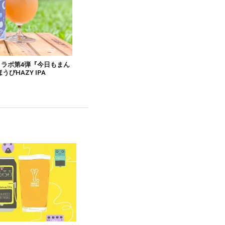
コラボ第4弾『今日もまん
HAZY IPA