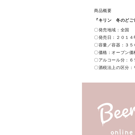
商品概要
『キリン 冬のどご
〇発売地域：全国
〇発売日：２０１４
〇容量／容器：３５０
〇価格：オープン価
〇アルコール分：６
〇酒税法上の区分：