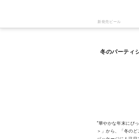
新発売ビール
冬のパーティ
“華やかな年末にぴ
＞」から、「冬のど
パッケージにも注目