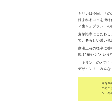
キリンは今回、「の
好まれるコクを掛け
＜生＞」ブランドの
麦芽比率にこだわる
で、冬らしい濃い色
煮沸工程の後半に香
現！”華やぐ”とい
「キリン のどごし
デザイン！ みんな
緑を基
のどご
ン 冬