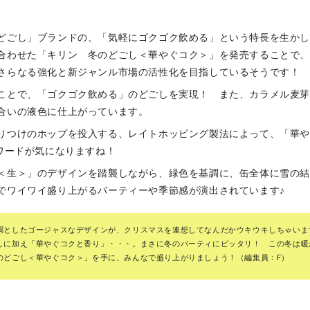
どごし」ブランドの、「気軽にゴクゴク飲める」という特長を生か
合わせた「キリン 冬のどごし＜華やぐコク＞」を発売することで
さらなる強化と新ジャンル市場の活性化を目指しているそうです！
ことで、「ゴクゴク飲める」のどごしを実現！ また、カラメル麦
合いの液色に仕上がっています。
りつけのホップを投入する、レイトホッピング製法によって、「華
うワードが気になりますね！
＜生＞」のデザインを踏襲しながら、緑色を基調に、缶全体に雪の
でワイワイ盛り上がるパーティーや季節感が演出されています♪
調としたゴージャスなデザインが、クリスマスを連想してなんだかウキウキしちゃいま
しに加え「華やぐコクと香り」・・・。まさに冬のパーティにピッタリ！ この冬は暖
のどごし＜華やぐコク＞」を手に、みんなで盛り上がりましょう！（編集員：F）