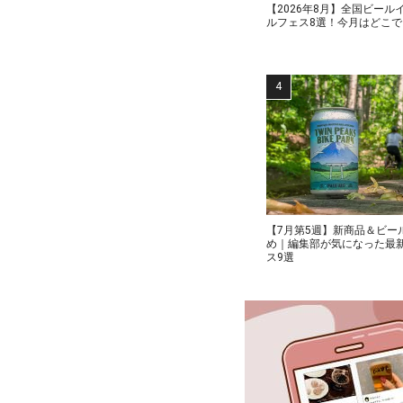
【2026年8月】全国ビール
ルフェス8選！今月はどこ
【7月第5週】新商品＆ビー
め｜編集部が気になった最
ス9選