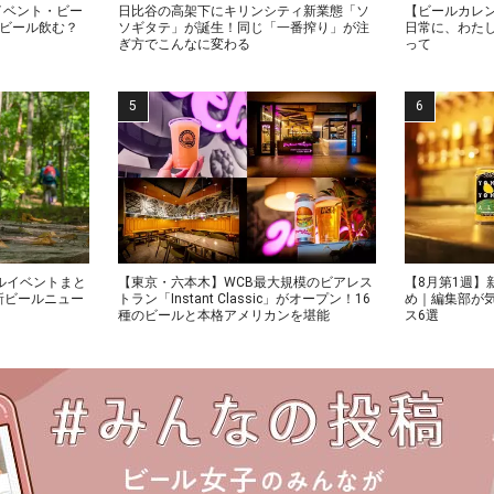
イベント・ビー
日比谷の高架下にキリンシティ新業態「ソ
【ビールカレン
でビール飲む？
ソギタテ」が誕生！同じ「一番搾り」が注
日常に、わた
ぎ方でこんなに変わる
って
ルイベントまと
【東京・六本木】WCB最大規模のビアレス
【8月第1週】
新ビールニュー
トラン「Instant Classic」がオープン！16
め｜編集部が
種のビールと本格アメリカンを堪能
ス6選