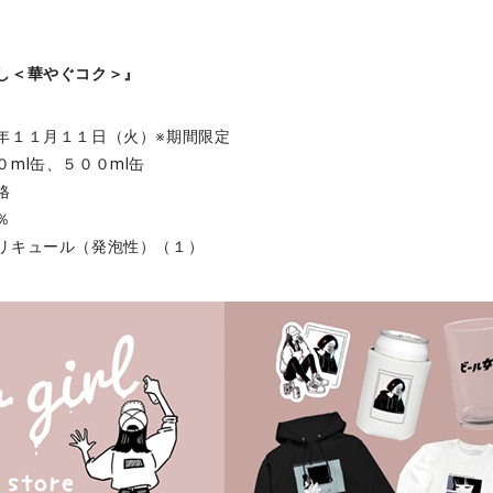
し＜華やぐコク＞』
年１１月１１日（火）※期間限定
ml缶、５００ml缶
格
％
リキュール（発泡性）（１）