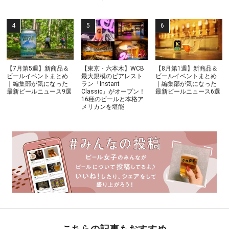
【7月第5週】新商品＆
【東京・六本木】WCB
【8月第1週】新商品＆
ビールイベントまとめ
最大規模のビアレスト
ビールイベントまとめ
｜編集部が気になった
ラン「Instant
｜編集部が気になった
最新ビールニュース9選
Classic」がオープン！
最新ビールニュース6選
16種のビールと本格ア
メリカンを堪能
こちらの記事もおすすめ