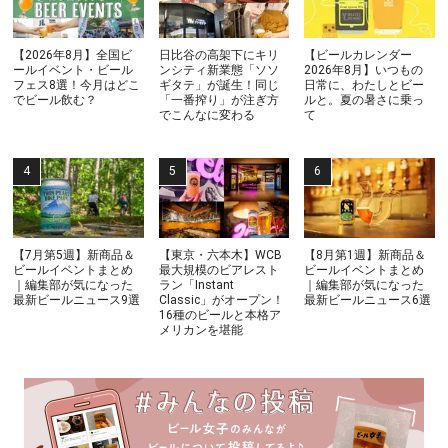
【2026年8月】全国ビ
日比谷の高架下にキリ
【ビールカレンダー
ールイベント・ビール
ンシティ新業態「ソソ
2026年8月】いつもの
フェス8選！今月はどこ
ギタテ」が誕生！同じ
日常に、わたしとビー
でビール飲む？
「一番搾り」が注ぎ方
ルと。夏の暑さに乗っ
でこんなに変わる
て
【7月第5週】新商品＆
【東京・六本木】WCB
【8月第1週】新商品＆
ビールイベントまとめ
最大規模のビアレスト
ビールイベントまとめ
｜編集部が気になった
ラン「Instant
｜編集部が気になった
最新ビールニュース9選
Classic」がオープン！
最新ビールニュース6選
16種のビールと本格ア
メリカンを堪能