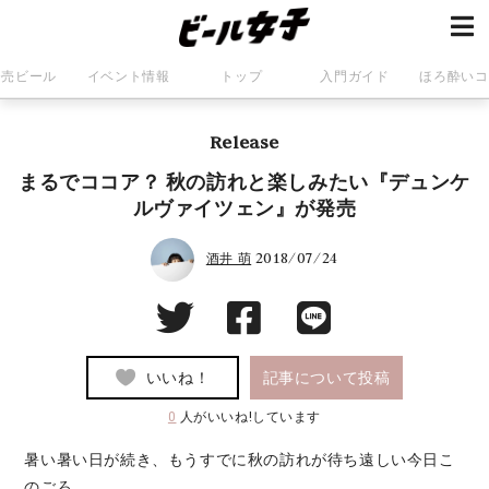
発売ビール
イベント情報
トップ
入門ガイド
ほろ酔いコ
Release
まるでココア？ 秋の訪れと楽しみたい『デュンケ
ルヴァイツェン』が発売
2018/07/24
酒井 萌
いいね！
記事について投稿
0
人がいいね!しています
暑い暑い日が続き、もうすでに秋の訪れが待ち遠しい今日こ
のごろ。