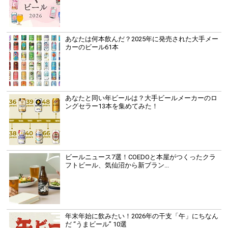
あなたは何本飲んだ？2025年に発売された大手メー
カーのビール61本
あなたと同い年ビールは？大手ビールメーカーのロ
ングセラー13本を集めてみた！
ビールニュース7選！COEDOと本屋がつくったクラ
フトビール、気仙沼から新ブラン...
年末年始に飲みたい！2026年の干支「午」にちなん
だ “うまビール” 10選