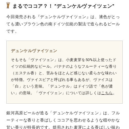
まるでココア？！ ”デュンケルヴァイツェン”
今回発売される『デュンケルヴァイツェン』は、液色がとっ
ても濃いブラウン色の南ドイツ伝統の製法で造られるビール
です。
デュンケルヴァイツェン
そもそも「ヴァイツェン」は、小麦麦芽を50%以上使ったド
イツの伝統的なビール。バナナのようなフルーティーな香り
（エステル香）と、苦みをほとんど感じない柔らかな味わい
が特徴。ヴァイスビアと呼ばれる事もあるが、ヴァイスは
「白」という意味。「デュンケル」はドイツ語で「色が濃
い」の意味。「ヴァイツェン」については詳しくは
こちら
。
銀河高原ビールが造る「デュンケルヴァイツェン」は、フル
ーティーな香りと香ばしくココアを思わせるような穏やかな
甘い香りが特長的です。焙煎された麦芽による香ばしい味わ