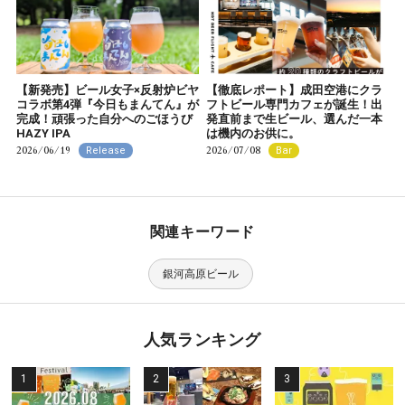
【新発売】ビール女子×反射炉ビヤ
【徹底レポート】成田空港にクラ
コラボ第4弾『今日もまんてん』が
フトビール専門カフェが誕生！出
完成！頑張った自分へのごほうび
発直前まで生ビール、選んだ一本
HAZY IPA
は機内のお供に。
2026/06/19
2026/07/08
Release
Bar
関連キーワード
銀河高原ビール
人気ランキング