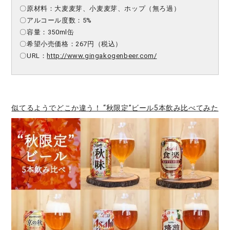
〇原材料：大麦麦芽、小麦麦芽、ホップ（無ろ過）
〇アルコール度数：5%
〇容量：350ml缶
〇希望小売価格：267円（税込）
〇URL：
http://www.gingakogenbeer.com/
似てるようでどこか違う！ “秋限定”ビール5本飲み比べてみた