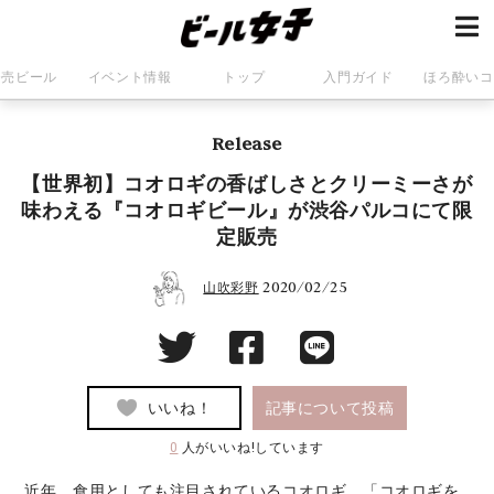
発売ビール
イベント情報
トップ
入門ガイド
ほろ酔いコ
Release
【世界初】コオロギの香ばしさとクリーミーさが
味わえる『コオロギビール』が渋谷パルコにて限
定販売
2020/02/25
山吹彩野
いいね！
記事について投稿
0
人がいいね!しています
近年、食用としても注目されているコオロギ。「コオロギを