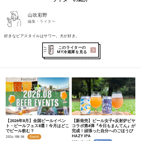
山吹彩野
編集・ライター
好きなビアスタイルはサワー。犬が好き。
このライターの
MY冷蔵庫を見る
【2026年8月】全国ビールイベン
【新発売】ビール女子×反射炉ビヤ
ト・ビールフェス8選！今月はどこ
コラボ第4弾『今日もまんてん』が
でビール飲む？
完成！頑張った自分へのごほうび
HAZY IPA
2026/08/04
Event