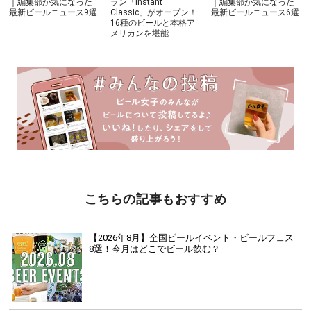
｜編集部が気になった
ラン「Instant
｜編集部が気になった
最新ビールニュース9選
Classic」がオープン！
最新ビールニュース6選
16種のビールと本格ア
メリカンを堪能
こちらの記事もおすすめ
【2026年8月】全国ビールイベント・ビールフェス
8選！今月はどこでビール飲む？