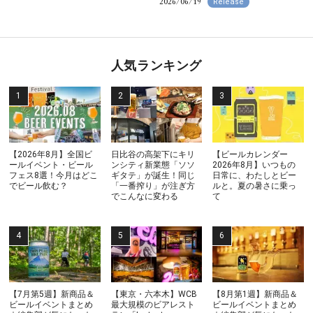
2026/06/19
Release
人気ランキング
【2026年8月】全国ビ
日比谷の高架下にキリ
【ビールカレンダー
ールイベント・ビール
ンシティ新業態「ソソ
2026年8月】いつもの
フェス8選！今月はどこ
ギタテ」が誕生！同じ
日常に、わたしとビー
でビール飲む？
「一番搾り」が注ぎ方
ルと。夏の暑さに乗っ
でこんなに変わる
て
【7月第5週】新商品＆
【東京・六本木】WCB
【8月第1週】新商品＆
ビールイベントまとめ
最大規模のビアレスト
ビールイベントまとめ