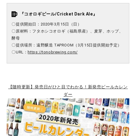
『コオロギビール/Cricket Dark Ale』
〇提供開始日：2020
年3月15日（日）
〇原材料：フタホシコオロギ（福島県産）、麦芽、ホップ、
酵母
〇提供場所：遠野醸造 TAPROOM（3月15日提供開始予定）
〇URL：
https://tonobrewing.com/
【随時更新】発売日がひと目でわかる！新発売ビールカレン
ダー