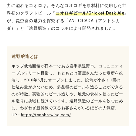
力に溢れるコオロギ。そんなコオロギを原材料に使用した世
界初のクラフトビール『
コオロギビール/Cricket Dark Ale
』
が、昆虫食の魅力を探究する「ANTCICADA（アントシカ
ダ）」と「遠野醸造」のコラボにより開発されました。
遠野醸造とは
ホップ栽培面積が日本一である岩手県遠野市。コミュニティ
ーブルワリーを目指し、もともとは酒屋さんだった場所を改
装し、2018年5月にオープンしました。設備が小さく1回の
仕込み量が少ないため、多品種のビールを造ることができる
のが特徴。実験的なビール造りや、地元の食材を使ったビー
ル造りに挑戦し続けています。遠野醸造のビールを飲むため
に、わざわざ新幹線で来るお客さんがいるほどの人気店。
HP：
https://tonobrewing.com/