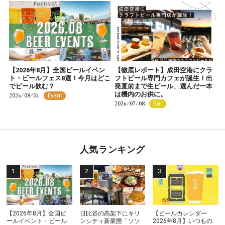
【2026年8月】全国ビールイベン
【徹底レポート】成田空港にクラ
ト・ビールフェス8選！今月はどこ
フトビール専門カフェが誕生！出
でビール飲む？
発直前まで生ビール、選んだ一本
は機内のお供に。
2026/08/04
Event
2026/07/08
Bar
人気ランキング
【2026年8月】全国ビ
日比谷の高架下にキリ
【ビールカレンダー
ールイベント・ビール
ンシティ新業態「ソソ
2026年8月】いつもの