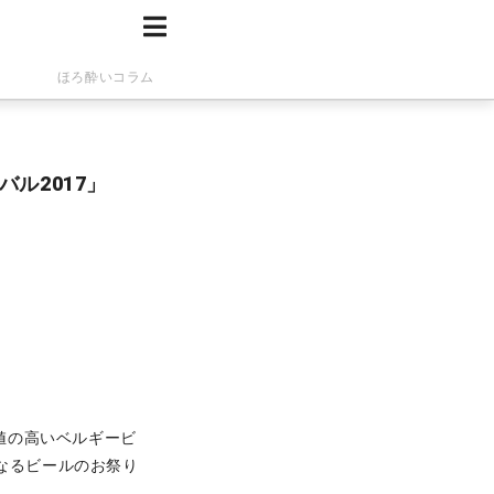
ほろ酔いコラム
ル2017」
価値の高いベルギービ
大なるビールのお祭り