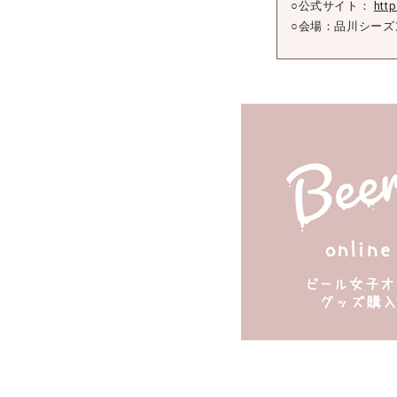
○公式サイト：
http
○会場：品川シーズ