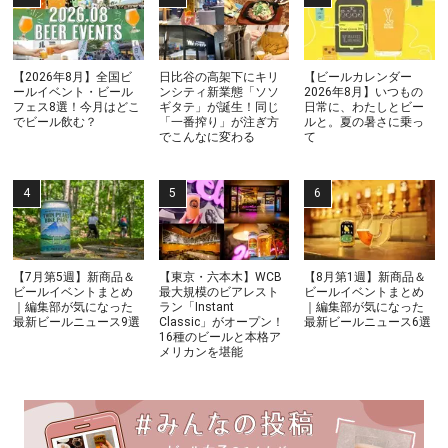
【2026年8月】全国ビ
日比谷の高架下にキリ
【ビールカレンダー
ールイベント・ビール
ンシティ新業態「ソソ
2026年8月】いつもの
フェス8選！今月はどこ
ギタテ」が誕生！同じ
日常に、わたしとビー
でビール飲む？
「一番搾り」が注ぎ方
ルと。夏の暑さに乗っ
でこんなに変わる
て
【7月第5週】新商品＆
【東京・六本木】WCB
【8月第1週】新商品＆
ビールイベントまとめ
最大規模のビアレスト
ビールイベントまとめ
｜編集部が気になった
ラン「Instant
｜編集部が気になった
最新ビールニュース9選
Classic」がオープン！
最新ビールニュース6選
16種のビールと本格ア
メリカンを堪能