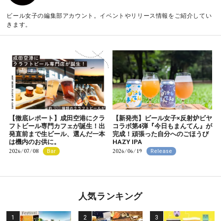
ビール女子の編集部アカウント。イベントやリリース情報をご紹介してい
きます。
【徹底レポート】成田空港にクラ
【新発売】ビール女子×反射炉ビヤ
フトビール専門カフェが誕生！出
コラボ第4弾『今日もまんてん』が
発直前まで生ビール、選んだ一本
完成！頑張った自分へのごほうび
は機内のお供に。
HAZY IPA
2026/07/08
2026/06/19
Bar
Release
人気ランキング