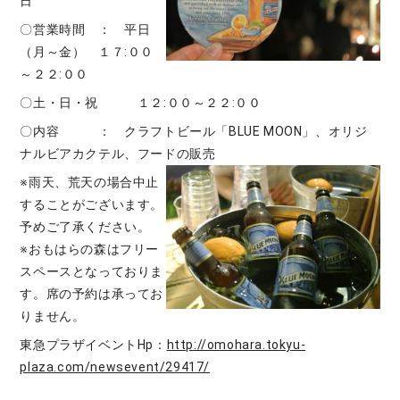
日
〇営業時間 ： 平日
（月～金） １７:００
～２２:００
〇土・日・祝 １２:００～２２:００
〇内容 ： クラフトビール「BLUE MOON」、オリジ
ナルビアカクテル、フードの販売
※雨天、荒天の場合中止
することがございます。
予めご了承ください。
※おもはらの森はフリー
スペースとなっておりま
す。席の予約は承ってお
りません。
東急プラザイベントHp：
http://omohara.tokyu-
plaza.com/newsevent/29417/