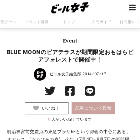
発売ビール
イベント情報
トップ
入門ガイド
ほろ酔いコ
Event
BLUE MOONのビアテラスが期間限定おもはらビ
アフォレストで開催中！
2014/07/17
ビール女子編集部
いいね！
記事について投稿
0
人がいいね!しています
明治神宮前交差点の東急プラザ6Fという都会の中心にある、
オアシス、“おもはらの森”。今年は7月4日~9月7日の期間限