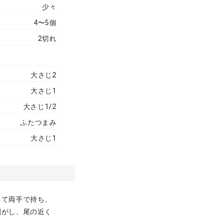
少々
4〜5個
2切れ
大さじ2
大さじ1
大さじ1/2
ふたつまみ
大さじ1
して両手で持ち、
剥がし、尾の近く