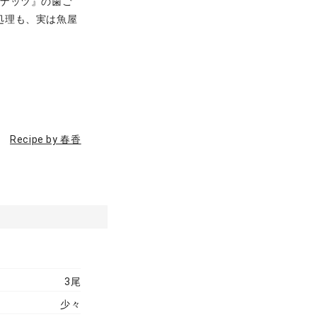
『ナッツ』の歯ご
処理も、実は魚屋
Recipe by 春香
3尾
少々