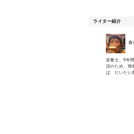
ライター紹介
春
栄養士。9年
活のため、簡
ば、だいたい