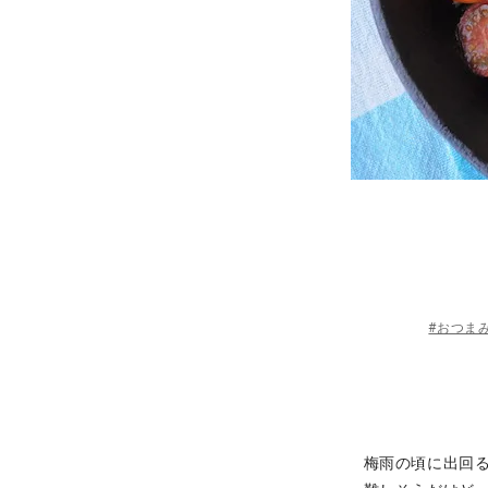
#おつま
梅雨の頃に出回