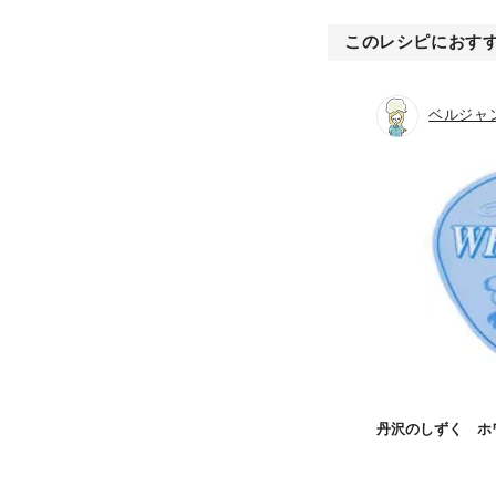
このレシピにおす
ベルジャ
丹沢のしずく ホ