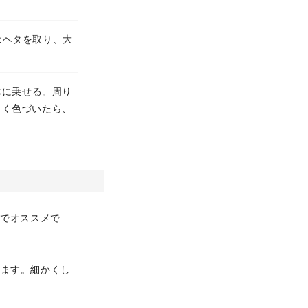
はヘタを取り、大
体に乗せる。周り
しく色づいたら、
のでオススメで
れます。細かくし