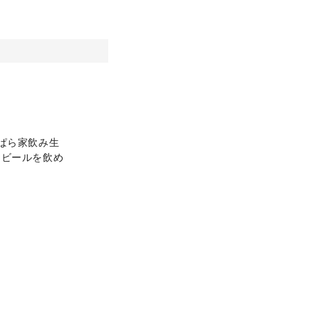
ぱら家飲み生
。ビールを飲め