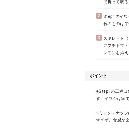
で折って取る
2
Step1の
粒のものは半
3
スキレット（
にプチトマト
レモンを添え
ポイント
※Step1の工
す。イワシは家
※ミックスナッツ
すぎず、食感が