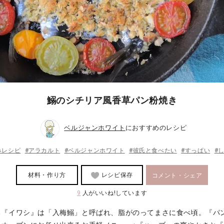
鰯のシチリア風香草パン粉焼き
ベルジャンホワイト
におすすめのレシピ
みレシピ
#アラカルト
#ベルジャンホワイト
#彼氏と食べたい
#すっぱい
#
材料・作り方
レシピ保存
コメント・シェア
9
人がいいね!しています
る『イワシ』は「入梅鰯」と呼ばれ、脂がのってまさに食べ頃。『パ