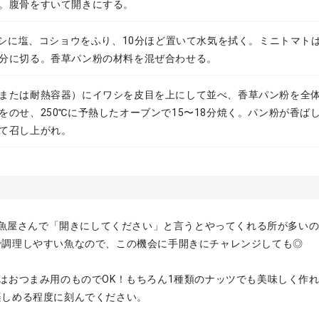
。腹骨をすいて開きにする。
イワシに塩、コショウをふり、10分ほど置いて水気を拭く。ミニトマト
分に切る。香草パン粉の材料を混ぜ合わせる。
または耐熱容器）にイワシを皮目を上にして並べ、香草パン粉を全
をのせ、250℃に予熱したオーブンで15〜18分焼く。パン粉が香ば
て召し上がれ。
程は魚屋さんで「開きにしてください」と言うとやってくれる所が多い
で調理しやすい魚なので、この機会に手開きにチャレンジしても◎
はおつまみ用のものでOK！もちろん1種類のナッツでも美味しく作
楽しめる程度に刻んでください。