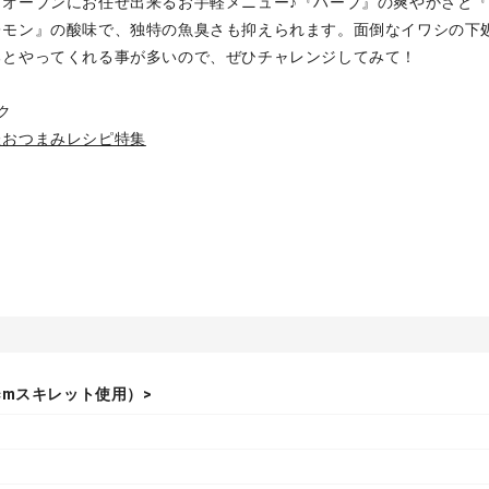
、オーブンにお任せ出来るお手軽メニュー♪『ハーブ』の爽やかさと
レモン』の酸味で、独特の魚臭さも抑えられます。面倒なイワシの下
るとやってくれる事が多いので、ぜひチャレンジしてみて！
ク
たおつまみレシピ特集
cmスキレット使用）>