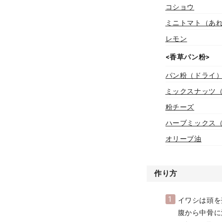
コショウ
ミニトマト（あ
レモン
<香草パン粉>
パン粉（ドライ
ミックスナッツ
粉チーズ
ハーブミックス
オリーブ油
作り方
1
イワシは頭を
腹から中骨に