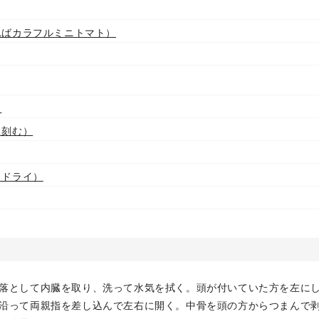
ればカラフルミニトマト）
）
（刻む）
（ドライ）
落として内臓を取り、洗って水気を拭く。頭が付いていた方を左に
沿って両親指を差し込んで左右に開く。中骨を頭の方からつまんで