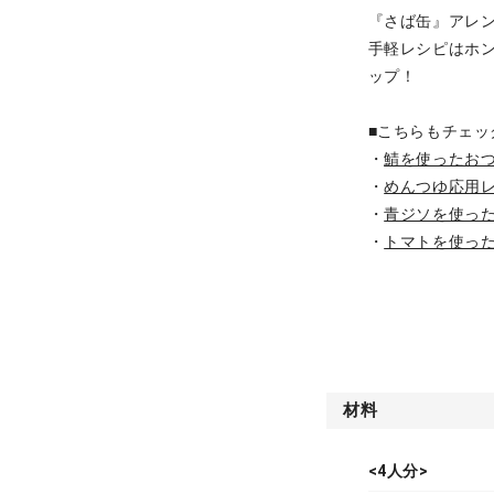
『さば缶』アレ
手軽レシピはホ
ップ！
■こちらもチェッ
・
鯖を使ったお
・
めんつゆ応用
・
青ジソを使っ
・
トマトを使っ
材料
<4人分>