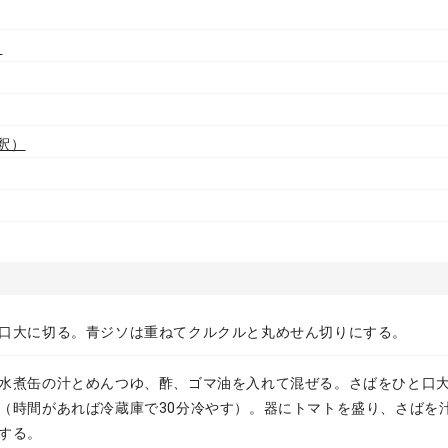
）
釈）
口大に切る。青ジソは重ねてクルクルと丸めせん切りにする。
水煮缶の汁とめんつゆ、酢、ゴマ油を入れて混ぜる。さばをひと口
（時間があれば冷蔵庫で30分冷やす）。器にトマトを盛り、さばを
する。