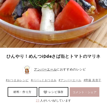
ひんやり！めんつゆdeさば缶とトマトのマリネ
アンバーエール
におすすめのレシピ
#おつまみレシピ
#パパっとおつまみ
#アンバーエール
#齊藤 真貴子
材料・作り方
レシピ保存
コメント・シェア
25
人がいいね!しています