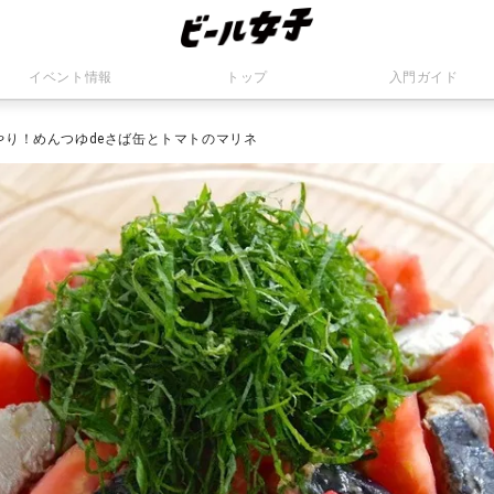
イベント情報
トップ
入門ガイド
やり！めんつゆdeさば缶とトマトのマリネ