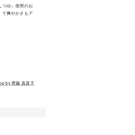
んつゆ』使用のお
』で爽やかさもア
ipe by 齊藤 真貴子