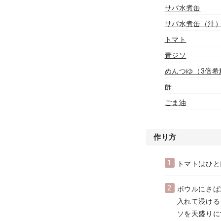
サバ水煮缶
サバ水煮缶（汁
トマト
青ジソ
めんつゆ（3倍希
酢
ごま油
作り方
1
トマトはひと
2
ボウルにさば
入れて浸ける
ソを天盛りに