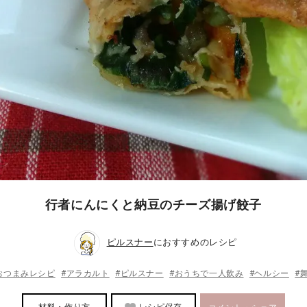
行者にんにくと納豆のチーズ揚げ餃子
ピルスナー
におすすめのレシピ
おつまみレシピ
#アラカルト
#ピルスナー
#おうちで一人飲み
#ヘルシー
#
材料・作り方
レシピ保存