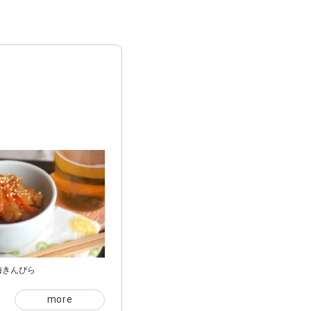
梅きんぴら
more