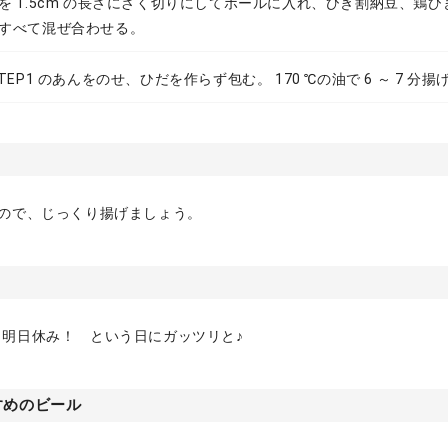
を 1.5cm の長さにざく切りにしてボールに入れ、ひき割納豆、鶏
すべて混ぜ合わせる。
TEP1 のあんをのせ、ひだを作らず包む。 170 ℃の油で 6 ～ 7 分揚
いので、じっくり揚げましょう。
、明日休み！ という日にガッツリと♪
すめのビール