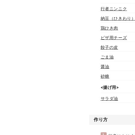
行者ニンニク
納豆（ひきわり
鶏ひき肉
ピザ用チーズ
餃子の皮
ごま油
醤油
砂糖
<揚げ用>
サラダ油
作り方