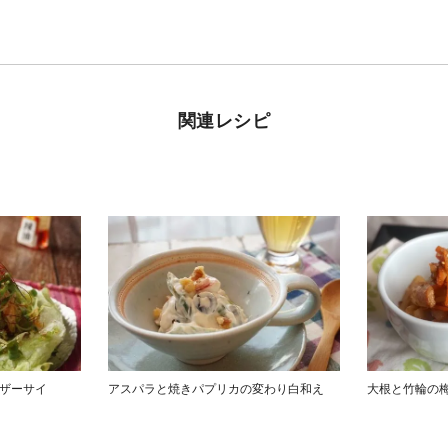
関連レシピ
鶏ザーサイ
アスパラと焼きパプリカの変わり白和え
大根と竹輪の