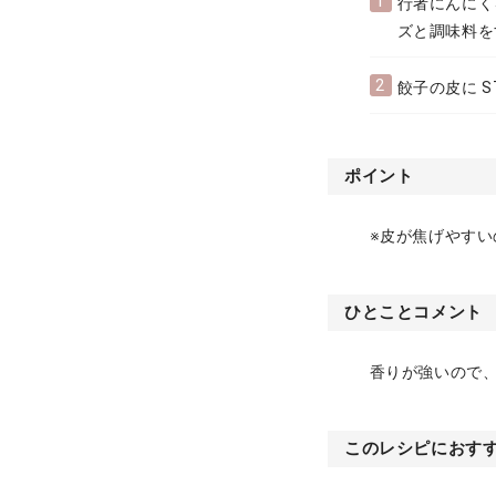
1
行者にんにく
ズと調味料を
2
餃子の皮に S
ポイント
※皮が焦げやす
ひとことコメント
香りが強いので
このレシピにおす