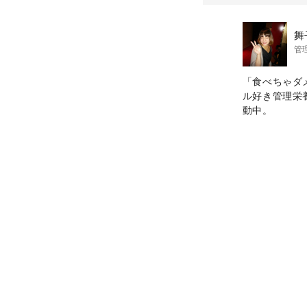
舞
管
「食べちゃダ
ル好き管理栄
動中。