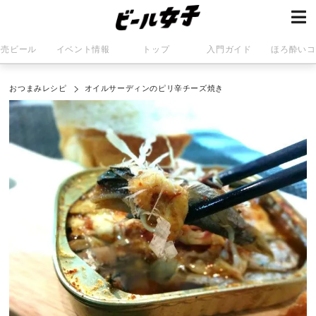
発売ビール
イベント情報
トップ
入門ガイド
ほろ酔いコ
おつまみレシピ
オイルサーディンのピリ辛チーズ焼き