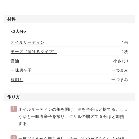
材料
<2人分>
オイルサーディン
1缶
チーズ（溶けるタイプ）
1枚
醤油
小さじ1
一味唐辛子
一つまみ
絲削り
一つまみ
作り方
1
オイルサーディンの缶を開け、油を半分ほど捨てる。しょ
うゆと一味唐辛子を振り、グリルの弱火で 5 分ほど加熱
する。
2
一度グリルから取り出し、チーズをのせてさらに 3 分ほ