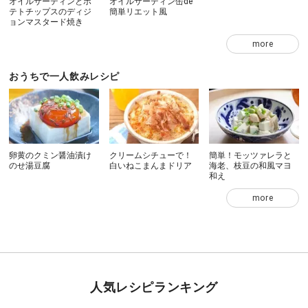
オイルサーディンとポ
オイルサーディン缶de
テトチップスのディジ
簡単リエット風
ョンマスタード焼き
more
おうちで一人飲みレシピ
卵黄のクミン醤油漬け
クリームシチューで！
簡単！モッツァレラと
のせ湯豆腐
白いねこまんまドリア
海老、枝豆の和風マヨ
和え
more
人気レシピランキング