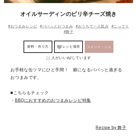
オイルサーディンのピリ辛チーズ焼き
#おつまみレシピ
#パパっとおつまみ
#おうちで一人飲み
#こってり
#舞子
材料・作り方
レシピ保存
コメント・シェ
26
人がいいね!しています
ア
お手軽な缶ツマにひと手間！ 癖になるパパっと過ぎる
おつまみです。
■こちらもチェック
・
BBQにおすすめのおつまみレシピ特集
Recipe by 舞子