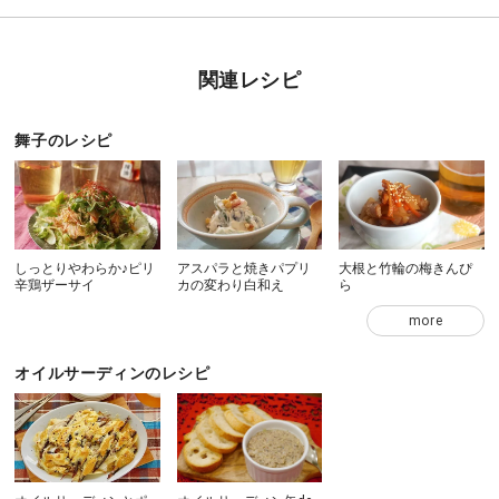
関連レシピ
舞子のレシピ
しっとりやわらか♪ピリ
アスパラと焼きパプリ
大根と竹輪の梅きんぴ
辛鶏ザーサイ
カの変わり白和え
ら
more
オイルサーディンのレシピ