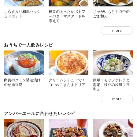
しらす入り和風ハッシ
根菜のあったかポトフ
じゃがいもと手羽中の
ュドポテト
～バターマスタードを
ごま和え
添えて～
more
おうちで一人飲みレシピ
卵黄のクミン醤油漬け
クリームシチューで！
簡単！モッツァレラと
のせ湯豆腐
白いねこまんまドリア
海老、枝豆の和風マヨ
和え
more
アンバーエールに合わせたいレシピ