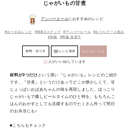
じゃがいもの甘煮
アンバーエール
におすすめのレシピ
#おつまみレシピ
#簡単2ステップ
#アンバーエール
#おうちで一人飲み
#和風
#齊藤 真貴子
材料・作り方
レシピ保存
コメント・シェ
28
人がいいね!しています
ア
材料が3つだけ
という潔い『じゃがいも』レシピのご紹介
です。『甘煮』というだけあってどこか懐かしくて、甘
じょっぱいおばあちゃんの味を再現しました。ほっこり
じゃがいもで癒しビールタイムのひと時を。もちろんご
はんのおかずとしても活躍するのでたくさん作って明日
のお弁当にも♪
■こちらもチェック