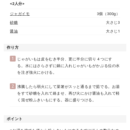
<2人分>
ジャガイモ
3個（300g）
砂糖
大さじ3
醤油
大さじ1
作り方
1
じゃがいもは皮をむき半分、更に半分に切り 4 つにす
る。水にはさらさずに鍋に入れじゃがいもがかぶる位の水
を注ぎ強火にかける。
2
沸騰したら弱火にして菜箸がスッと通るまで茹でる。お湯
をすて砂糖を入れて絡ませ、再び火にかけ醤油も入れて軽
く混ぜ粉ふきいもにする。器に盛りつける。
ポイント