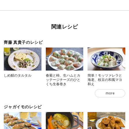
関連レシピ
齊藤 真貴子のレシピ
しめ鯖のタルタル
春菊と柿、生ハムとカ
簡単！モッツァレラと
ッテージチーズのひと
海老、枝豆の和風マヨ
くち生春巻き
和え
more
ジャガイモのレシピ