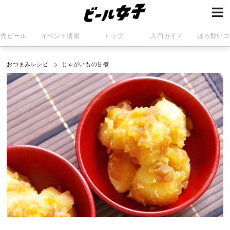
発売ビール
イベント情報
トップ
入門ガイド
ほろ酔いコ
おつまみレシピ
じゃがいもの甘煮