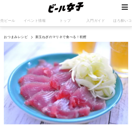
発売ビール
イベント情報
トップ
入門ガイド
ほろ酔いコ
おつまみレシピ
新玉ねぎのマリネで食べる！初鰹