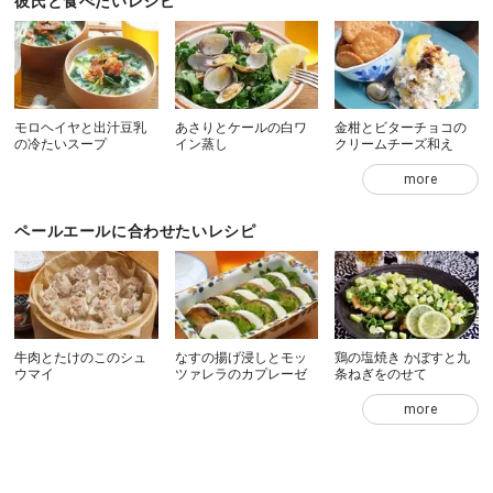
彼氏と食べたいレシピ
モロヘイヤと出汁豆乳
あさりとケールの白ワ
金柑とビターチョコの
の冷たいスープ
イン蒸し
クリームチーズ和え
more
ペールエールに合わせたいレシピ
牛肉とたけのこのシュ
なすの揚げ浸しとモッ
鶏の塩焼き かぼすと九
ウマイ
ツァレラのカプレーゼ
条ねぎをのせて
more