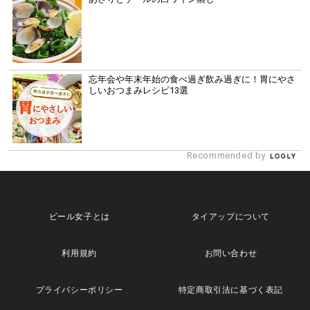
忘年会や年末年始の食べ過ぎ飲み過ぎに！胃にやさ
しいおつまみレシピ13選
Recommended by
ビール女子とは
タイアップについて
利用規約
お問い合わせ
プライバシーポリシー
特定商取引法に基づく表記