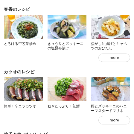
春香のレシピ
とろける空芯菜炒め
きゅうりとズッキーニ
焦がし油揚げとキャベ
の塩昆布漬け
ツのおひたし
more
カツオのレシピ
簡単！辛ニラカツオ
ねぎたっぷり！初鰹
鰹とズッキーニのハニ
ーマスタードマリネ
more