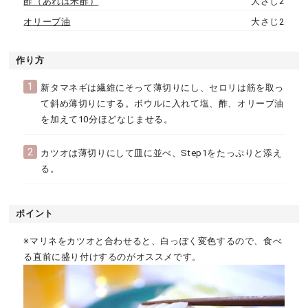
酢（あれば米酢）
大さじ2
オリーブ油
大さじ2
作り方
1
新タマネギは繊維にそって薄切りにし、セロリは筋を取っ
て斜め薄切りにする。ボウルに入れて塩、酢、オリーブ油
を加えて10分ほどなじませる。
2
カツオは薄切りにして皿に並べ、Step1をたっぷりと添え
る。
ポイント
※マリネをカツオと合わせると、白っぽく変色するので、食べ
る直前に盛り付けするのがオススメです。