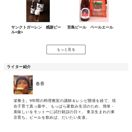
サンクトガーレン 感謝ビー
宮島ビール ペールエール
ル<金>
もっと見る
ライター紹介
春香
栄養士。9年間の料理教室の講師＆レシピ開発を経て、現
在子育て真っ最中。 もっぱら家飲み生活のため、簡単・
美味しいをモットーに試行錯誤の日々。 東京生まれの東
京育ち。ビールを飲めば、だいたい友達。