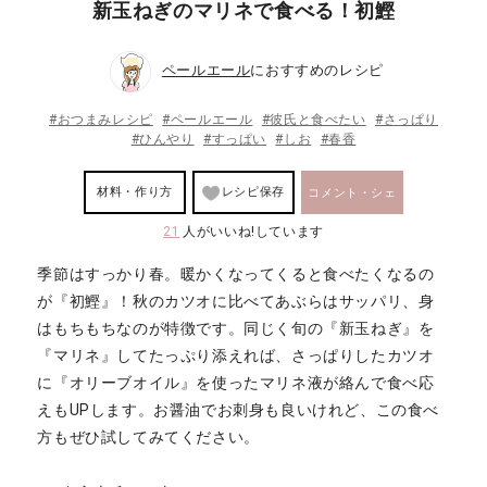
新玉ねぎのマリネで食べる！初鰹
ペールエール
におすすめのレシピ
#おつまみレシピ
#ペールエール
#彼氏と食べたい
#さっぱり
#ひんやり
#すっぱい
#しお
#春香
材料・作り方
レシピ保存
コメント・シェ
21
人がいいね!しています
ア
季節はすっかり春。暖かくなってくると食べたくなるの
が『初鰹』！秋のカツオに比べてあぶらはサッパリ、身
はもちもちなのが特徴です。同じく旬の『新玉ねぎ』を
『マリネ』してたっぷり添えれば、さっぱりしたカツオ
に『オリーブオイル』を使ったマリネ液が絡んで食べ応
えもUPします。お醤油でお刺身も良いけれど、この食べ
方もぜひ試してみてください。