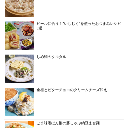
ビールに合う！“いちじく”を使ったおつまみレシピ
3選
しめ鯖のタルタル
金柑とビターチョコのクリームチーズ和え
ごま味噌ぽん酢の豚しゃぶ納豆まぜ麺