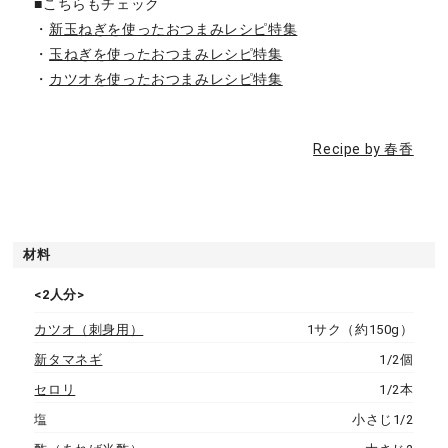
■こちらもチェック
・
新玉ねぎを使ったおつまみレシピ特集
・
玉ねぎを使ったおつまみレシピ特集
・
カツオを使ったおつまみレシピ特集
Recipe by 春香
材料
<2人分>
カツオ（刺身用）
1サク（約150g）
新タマネギ
1/2個
セロリ
1/2本
塩
小さじ1/2