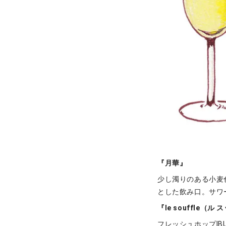
『月華』
少し濁りのある小麦
とした飲み口。サワ
『le souffle（ル
フレッシュホップIB