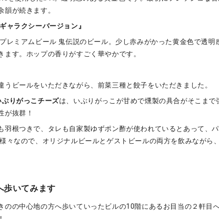
余韻が続きます。
 ギャラクシーバージョン』
 プレミアムビール 鬼伝説のビール。少し赤みがかった黄金色で透明
きます。ホップの香りがすごく華やかです。
違うビールをいただきながら、前菜三種と餃子をいただきました。
いぶりがっこチーズ
は、いぶりがっこが甘めで燻製の具合がそこまで
性が抜群！
も羽根つきで、タレも自家製ゆずポン酢が使われているとあって、
も様々なので、オリジナルビールとゲストビールの両方を飲みながら
へ歩いてみます
きのの中心地の方へ歩いていったビルの10階にあるお目当の２軒目
！