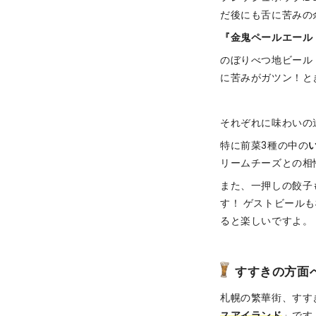
だ後にも舌に苦みの
『金鬼ペールエール
のぼりべつ地ビール
に苦みがガツン！と
それぞれに味わいの
特に前菜3種の中の
リームチーズとの相
また、一押しの餃子
す！ ゲストビール
ると楽しいですよ。
すすきの方面
札幌の繁華街、すす
スアイランド
」です