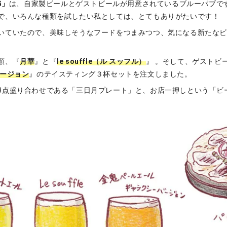
G」
は、自家製ビールとゲストビールが用意されているブルーパブで
で、いろんな種類を試したい私としては、とてもありがたいです！
いていたので、美味しそうなフードをつまみつつ、気になる新たな
類、『
月華
』と『
le souffle（ル スッフル）
』 。そして、ゲストビ
バージョン
』のテイスティング３杯セットを注文しました。
3点盛り合わせである「三日月プレート」と、お店一押しという「ビ