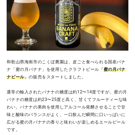
和歌山県海南市のこくぼ農園は、皮ごと食べられる国産バナ
ナ「蜜の月バナナ」を使用したクラフトビール『
蜜の月バナ
ナビール
』の販売をスタートしました。
通常の輸⼊されたバナナの糖度は約12〜14度ですが、蜜の⽉
バナナの糖度は約23〜25度と⾼く、⽢くてフルーティーな味
わい。バナナの果⾁を使用しアルコール発酵させることで⽢
味と酸味のバランスがよく、⼀⼝飲んだ瞬間に⼝いっぱいに
広がる蜜の⽉バナナの⾹りと味わいが楽しめるエールビール
です。