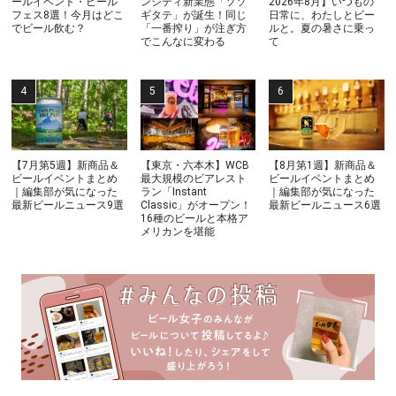
ールイベント・ビール
ンシティ新業態「ソソ
2026年8月】いつもの
フェス8選！今月はどこ
ギタテ」が誕生！同じ
日常に、わたしとビー
でビール飲む？
「一番搾り」が注ぎ方
ルと。夏の暑さに乗っ
でこんなに変わる
て
【7月第5週】新商品＆
【東京・六本木】WCB
【8月第1週】新商品＆
ビールイベントまとめ
最大規模のビアレスト
ビールイベントまとめ
｜編集部が気になった
ラン「Instant
｜編集部が気になった
最新ビールニュース9選
Classic」がオープン！
最新ビールニュース6選
16種のビールと本格ア
メリカンを堪能