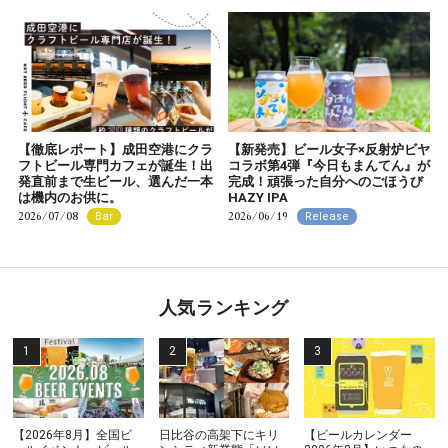
【徹底レポート】成田空港にクラ
【新発売】ビール女子×反射炉ビヤ
フトビール専門カフェが誕生！出
コラボ第4弾『今日もまんてん』が
発直前まで生ビール、選んだ一本
完成！頑張った自分へのごほうび
は機内のお供に。
HAZY IPA
2026/07/08
2026/06/19
Bar
Release
人気ランキング
【2026年8月】全国ビ
日比谷の高架下にキリ
【ビールカレンダー