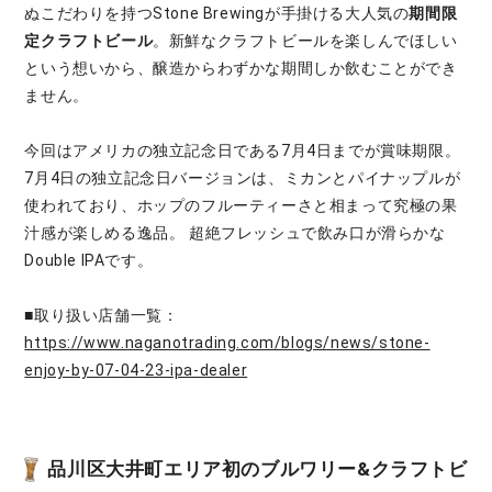
ぬこだわりを持つStone Brewingが⼿掛ける⼤⼈気の
期間限
定クラフトビール
。新鮮なクラフトビールを楽しんでほしい
という想いから、醸造からわずかな期間しか飲むことができ
ません。
今回はアメリカの独立記念日である7月4日までが賞味期限。
7月4日の独立記念日バージョンは、ミカンとパイナップルが
使われており、ホップのフルーティーさと相まって究極の果
汁感が楽しめる逸品。 超絶フレッシュで飲み口が滑らかな
Double IPAです。
■取り扱い店舗一覧：
https://www.naganotrading.com/blogs/news/stone-
enjoy-by-07-04-23-ipa-dealer
品川区大井町エリア初のブルワリー&クラフトビ