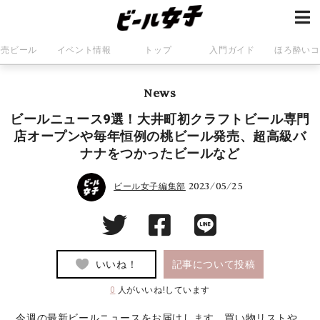
発売ビール
イベント情報
トップ
入門ガイド
ほろ酔いコ
News
ビールニュース9選！大井町初クラフトビール専門
店オープンや毎年恒例の桃ビール発売、超高級バ
ナナをつかったビールなど
2023/05/25
ビール女子編集部
いいね！
記事について投稿
0
人がいいね!しています
今週の最新ビールニュースをお届けします。買い物リストや