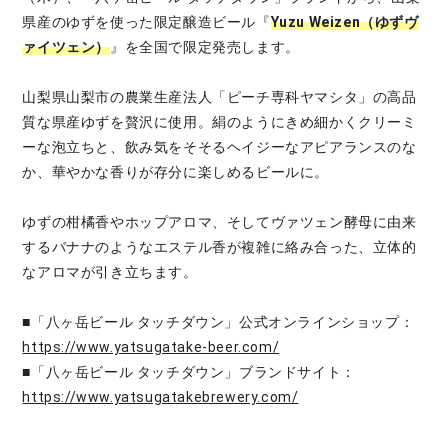
県産のゆずを使った限定醸造ビール『
Yuzu Weizen（ゆずヴ
ァイツェン）
』を全国で限定発売します。
山梨県山梨市の農業生産法人「ピーチ専科ヤマシタ」の高品
質な県産ゆずを贅沢に使用。絹のようにきめ細かくクリーミ
ーな泡立ちと、飲み気をそそるヘイジーなアピアランスのな
か、華やかな香りが存分に楽しめるビールに。
ゆずの柑橘香やホップアロマ、そしてヴァツェン酵母に由来
するバナナのようなエステル香が複雑に絡み合った、立体的
なアロマが引き立ちます。
■「八ヶ岳ビール タッチダウン」公式オンラインショップ：
https://www.yatsugatake-beer.com/
■「八ヶ岳ビール タッチダウン」ブランドサイト：
https://www.yatsugatakebrewery.com/