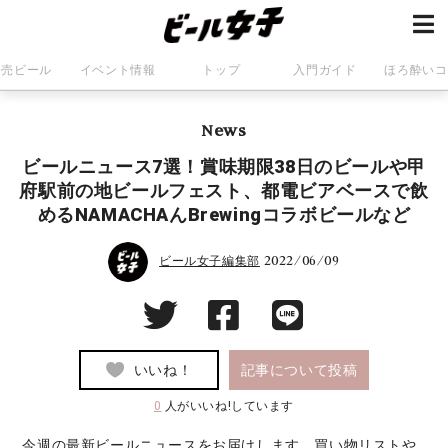
発売ビール
イベント情報
トップ
入門ガイド
ほろ酔いコ
News
ビールニュース7選！賞味期限38日のビールや甲
府駅前の地ビールフェスト、都電ビアベースで飲
めるNAMACHAんBrewingコラボビールなど
2022/06/09
ビール女子編集部
いいね！
記事について投稿
0
人がいいね!しています
今週の最新ビールニュースをお届けします。買い物リストや