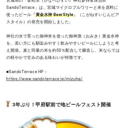
宮城県の「金蛇水（かなへびすい）神社参拝者休憩所
SandoTerrace」は、宮城マイクロブルワリーと米を原料に
使ったビール『
黄金水神 BeerStyle
』（こがねすいじんビア
スタイル）の発売を開始しました。
神社の水で育った御神米を使った御神酒（おみき）黄金水神
を、若い方にも馴染みやすく飲みやすいビールにしようと考
え開発。麦と同量の米を約50％配合して醸造し、米ならでは
の軽やかで甘みのある味わいが特徴です。
■SandoTerrace HP：
https://www.sandoterrace.jp/mizuha/
3年ぶり！甲府駅前で地ビールフェスト開催