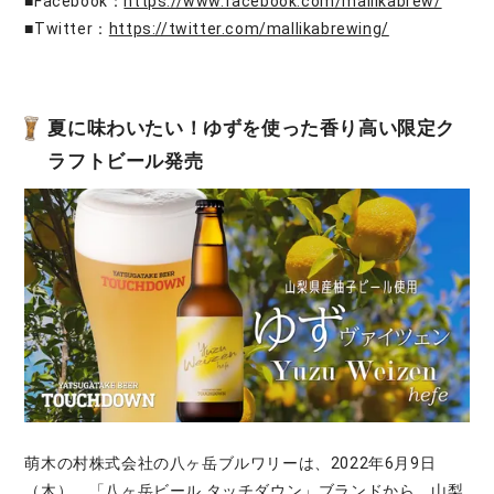
■Facebook：
https://www.facebook.com/mallikabrew/
■Twitter：
https://twitter.com/mallikabrewing/
夏に味わいたい！ゆずを使った香り高い限定ク
ラフトビール発売
萌木の村株式会社の八ヶ岳ブルワリーは、2022年6月9日
（木）、「八ヶ岳ビール タッチダウン」ブランドから、山梨