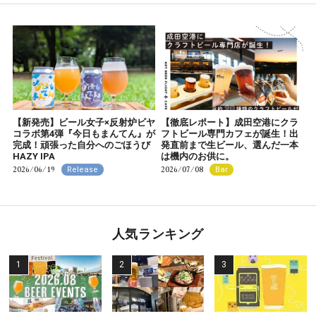
【新発売】ビール女子×反射炉ビヤ
【徹底レポート】成田空港にクラ
コラボ第4弾『今日もまんてん』が
フトビール専門カフェが誕生！出
完成！頑張った自分へのごほうび
発直前まで生ビール、選んだ一本
HAZY IPA
は機内のお供に。
2026/06/19
2026/07/08
Release
Bar
人気ランキング