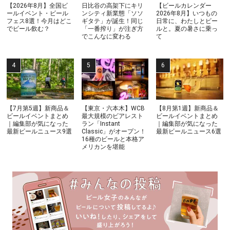
【2026年8月】全国ビ
日比谷の高架下にキリ
【ビールカレンダー
ールイベント・ビール
ンシティ新業態「ソソ
2026年8月】いつもの
フェス8選！今月はどこ
ギタテ」が誕生！同じ
日常に、わたしとビー
でビール飲む？
「一番搾り」が注ぎ方
ルと。夏の暑さに乗っ
でこんなに変わる
て
【7月第5週】新商品＆
【東京・六本木】WCB
【8月第1週】新商品＆
ビールイベントまとめ
最大規模のビアレスト
ビールイベントまとめ
｜編集部が気になった
ラン「Instant
｜編集部が気になった
最新ビールニュース9選
Classic」がオープン！
最新ビールニュース6選
16種のビールと本格ア
メリカンを堪能