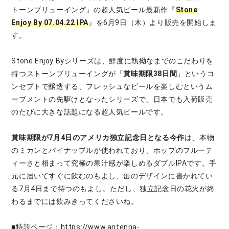
トーンブリューイング」の超人気ビール最新作『
Stone
Enjoy By 07.04.22 IPA
』を6月9日（木）より販売を開始しま
す。
Stone Enjoy Byシリーズは、鮮度に執拗なまでのこだわりを
持つストーンブリューイングが「
賞味期限38日間
」というコ
ンセプトで醸造する、フレッシュなビールを楽しむというム
ーブメントの先駆けとなったシリーズで、日本でも入荷販売
のたびに大きな話題になる超人気ビールです。
賞味期限が7月4日のアメリカ独立記念日となる今作
は、本物
のミカンとパイナップルが使われており、ホップのフルーテ
ィーさと相まって究極の果汁感が楽しめるダブルIPAです。手
元に届いてすぐに飲むのもよし、缶のデザインに書かれてい
る7月4日まで待つのもよし。ただし、独立記念日の花火が終
わるまでには飲みきってくださいね。
■特設ページ：
https://www.antenna-