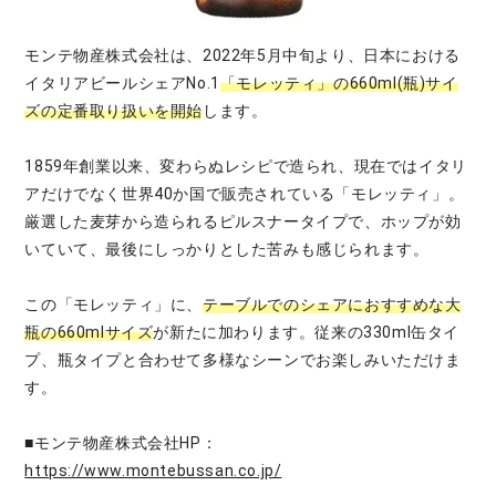
モンテ物産株式会社は、2022年5月中旬より、日本における
イタリアビールシェアNo.1
「モレッティ」の660ml(瓶)サイ
ズの定番取り扱いを開始
します。
1859年創業以来、変わらぬレシピで造られ、現在ではイタリ
アだけでなく世界40か国で販売されている「モレッティ」。
厳選した麦芽から造られるピルスナータイプで、ホップが効
いていて、最後にしっかりとした苦みも感じられます。
この「モレッティ」に、
テーブルでのシェアにおすすめな大
瓶の660mlサイズ
が新たに加わります。従来の330ml缶タイ
プ、瓶タイプと合わせて多様なシーンでお楽しみいただけま
す。
■モンテ物産株式会社HP：
https://www.montebussan.co.jp/