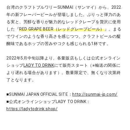
台湾のクラフトブルワリーSUNMAI（サンマイ）から、2022
年の新フレーバービールが登場しました。ぷりっと弾力のあ
る実と、芳醇な香りが魅力的なレッドクレープを贅沢に使用
した『
RED GRAPE BEER（レッドグレープビール）
』。まる
でワインのような香り高さを感じつつ、クラフトビールの醍
醐味であるホップの苦みやコクも感じられる1杯です。
2022年5月中旬以降より、各量販店もしくは公式オンライン
ショップ
LADY TO DRINK
にて販売スタート（※輸送の関係に
より遅れる場合があります）。数量限定で、無くなり次第終
了となります。
■SUNMAI JAPAN OFFICIAL SITE：
http://sunmai-jp.com/
■公式オンラインショップLADY TO DRINK：
https://ladytodrink.shop/