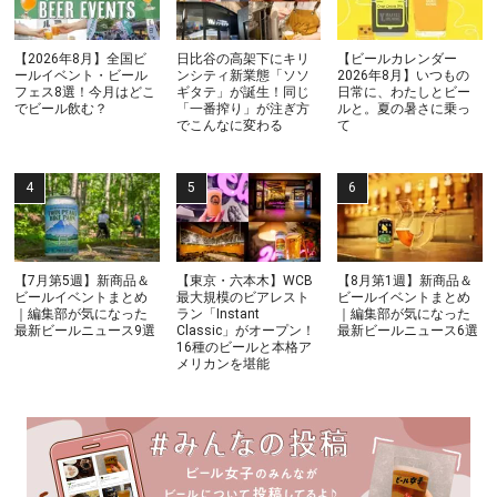
【2026年8月】全国ビ
日比谷の高架下にキリ
【ビールカレンダー
ールイベント・ビール
ンシティ新業態「ソソ
2026年8月】いつもの
フェス8選！今月はどこ
ギタテ」が誕生！同じ
日常に、わたしとビー
でビール飲む？
「一番搾り」が注ぎ方
ルと。夏の暑さに乗っ
でこんなに変わる
て
【7月第5週】新商品＆
【東京・六本木】WCB
【8月第1週】新商品＆
ビールイベントまとめ
最大規模のビアレスト
ビールイベントまとめ
｜編集部が気になった
ラン「Instant
｜編集部が気になった
最新ビールニュース9選
Classic」がオープン！
最新ビールニュース6選
16種のビールと本格ア
メリカンを堪能