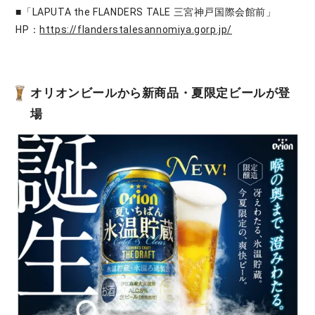
■「LAPUTA the FLANDERS TALE 三宮神戸国際会館前」
HP：
https://flanderstalesannomiya.gorp.jp/
オリオンビールから新商品・夏限定ビールが登
場