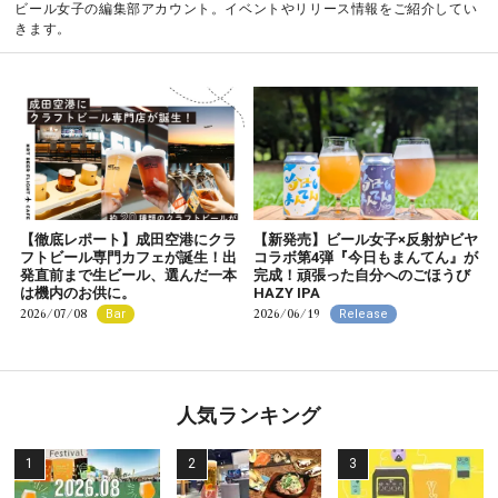
ビール女子の編集部アカウント。イベントやリリース情報をご紹介してい
きます。
【徹底レポート】成田空港にクラ
【新発売】ビール女子×反射炉ビヤ
フトビール専門カフェが誕生！出
コラボ第4弾『今日もまんてん』が
発直前まで生ビール、選んだ一本
完成！頑張った自分へのごほうび
は機内のお供に。
HAZY IPA
2026/07/08
2026/06/19
Bar
Release
人気ランキング