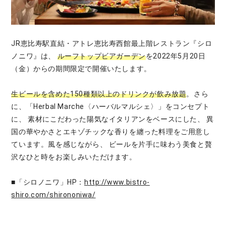
JR恵比寿駅直結・アトレ恵比寿西館最上階レストラン『シロ
ノニワ』は、
ルーフトップビアガーデン
を2022年5月20日
（金）からの期間限定で開催いたします。
生ビールを含めた150種類以上のドリンクが飲み放題
。さら
に、「Herbal Marche〈ハーバルマルシェ〉」をコンセプト
に、 素材にこだわった陽気なイタリアンをベースにした、 異
国の華やかさとエキゾチックな香りを纏った料理をご用意し
ています。風を感じながら、 ビールを片手に味わう美食と贅
沢なひと時をお楽しみいただけます。
■「シロノニワ」HP：
http://www.bistro-
shiro.com/shirononiwa/