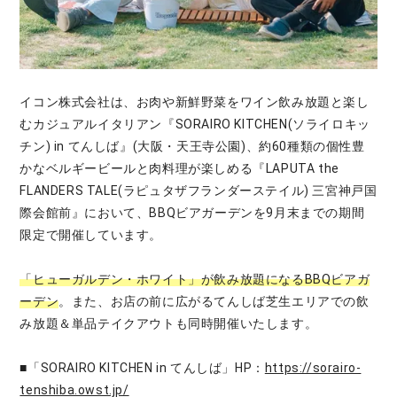
イコン株式会社は、お肉や新鮮野菜をワイン飲み放題と楽し
むカジュアルイタリアン『SORAIRO KITCHEN(ソライロキッ
チン) in てんしば』(大阪・天王寺公園)、約60種類の個性豊
かなベルギービールと肉料理が楽しめる『LAPUTA the
FLANDERS TALE(ラピュタザフランダーステイル) 三宮神戸国
際会館前』において、BBQビアガーデンを9月末までの期間
限定で開催しています。
「ヒューガルデン・ホワイト」が飲み放題になるBBQビアガ
ーデン
。また、お店の前に広がるてんしば芝生エリアでの飲
み放題＆単品テイクアウトも同時開催いたします。
■「SORAIRO KITCHEN in てんしば」HP：
https://sorairo-
tenshiba.owst.jp/