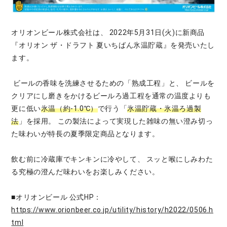
オリオンビール株式会社は、 2022年5月31日(火)に新商品
『オリオン ザ・ドラフト 夏いちばん氷温貯蔵』を発売いたし
ます。
ビールの香味を洗練させるための「熟成工程」と、 ビールを
クリアにし磨きをかけるビールろ過工程を通常の温度よりも
更に低い
氷温（約-1.0℃）
で行う「
氷温貯蔵・氷温ろ過製
法
」を採用。 この製法によって実現した雑味の無い澄み切っ
た味わいが特長の夏季限定商品となります。
飲む前に冷蔵庫でキンキンに冷やして、 スッと喉にしみわた
る究極の澄んだ味わいをお楽しみください。
■オリオンビール 公式HP：
https://www.orionbeer.co.jp/utility/history/h2022/0506.h
tml