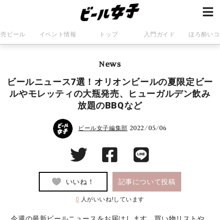
発売ビール
イベント情報
トップ
入門ガイド
ほろ酔いコ
News
ビールニュース7選！オリオンビールの夏限定ビー
ルやモレッティの大瓶発売、ヒューガルデン飲み
放題のBBQなど
2022/05/06
ビール女子編集部
いいね！
記事について投稿
0
人がいいね!しています
今週の最新ビールニュースをお届けします。買い物リストや