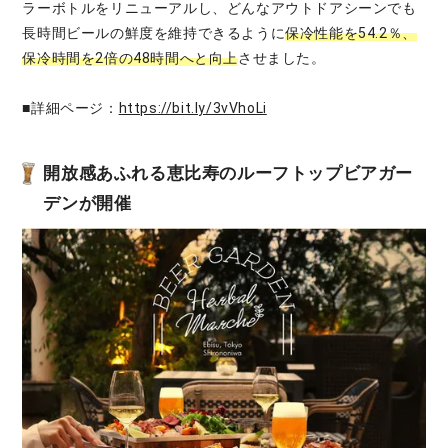
ラーボトルをリニューアルし、どんなアウトドアシーンでも
長時間ビールの鮮度を維持できるように
保冷性能を54.2％、
保冷時間を2倍の48時間へと向上
させました。
■詳細ページ：
https://bit.ly/3vVhoLi
開放感あふれる恵比寿のルーフトップビアガー
デンが開催