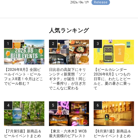
2026/06/19
Release
人気ランキング
【2026年8月】全国ビ
日比谷の高架下にキリ
【ビールカレンダー
ールイベント・ビール
ンシティ新業態「ソソ
2026年8月】いつもの
フェス8選！今月はどこ
ギタテ」が誕生！同じ
日常に、わたしとビー
でビール飲む？
「一番搾り」が注ぎ方
ルと。夏の暑さに乗っ
でこんなに変わる
て
【7月第5週】新商品＆
【東京・六本木】WCB
【8月第1週】新商品＆
ビールイベントまとめ
最大規模のビアレスト
ビールイベントまとめ