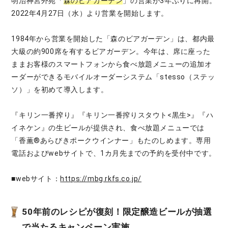
明治神宮外苑「
森のビアガーデン
」の営業が3年ぶりに再開。
2022年4月27日（水）より営業を開始します。
1984年から営業を開始した「森のビアガーデン」は、都内最
大級の約900席を有するビアガーデン。今年は、席に座った
ままお客様のスマートフォンから食べ放題メニューの追加オ
ーダーができるモバイルオーダーシステム「stesso（ステッ
ソ）」を初めて導入します。
『キリン一番搾り』『キリン一番搾りスタウト<黒生>』『ハ
イネケン』の生ビールが提供され、食べ放題メニューでは
「香薫®あらびきポークウインナー」もたのしめます。専用
電話およびwebサイトで、1カ月先までの予約を受付中です。
■webサイト：
https://mbg.rkfs.co.jp/
50年前のレシピが復刻！限定醸造ビールが抽選
で当たるキャンペーン実施