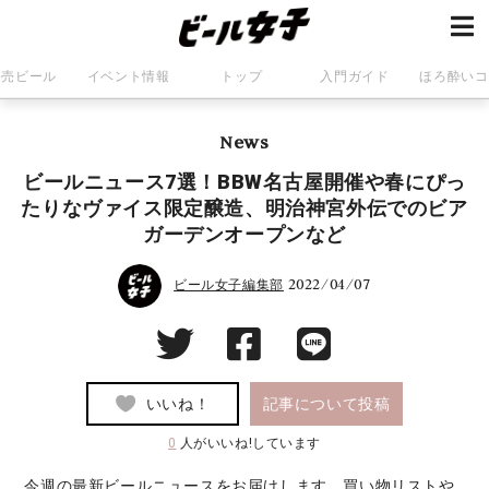
発売ビール
イベント情報
トップ
入門ガイド
ほろ酔いコ
News
ビールニュース7選！BBW名古屋開催や春にぴっ
たりなヴァイス限定醸造、明治神宮外伝でのビア
ガーデンオープンなど
2022/04/07
ビール女子編集部
いいね！
記事について投稿
0
人がいいね!しています
今週の最新ビールニュースをお届けします。買い物リストや