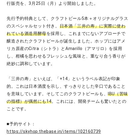
行販売を、3月25日（月）より開始しました。
先行予約特典として、クラフトビール5本＋オリジナルグラス
のスペシャルセット付き。
日本酒「三井の寿」に実際に使わ
れている酒造用酵母
を採用し、これまでにないアプローチで
醸造されたクラフトビールが誕生しました。ホップにはアメ
リカ原産のCitra（シトラ）とAmarillo（アマリロ）を採用
し、柑橘を思わせるフレッシュな風味と、重なり合う香りが
絶妙に調和しています。
「三井の寿」といえば、「+14」というラベル表記が印象
的。これは日本酒度を示し、すっきりとした辛口であること
を意味しています。そしてこのクラフトビールも、
IBU（苦味
の指標）が偶然にも14
。これには、開発チームも驚いたとの
ことです。
■予約サイト：
https://skyhop.thebase.in/items/102160739