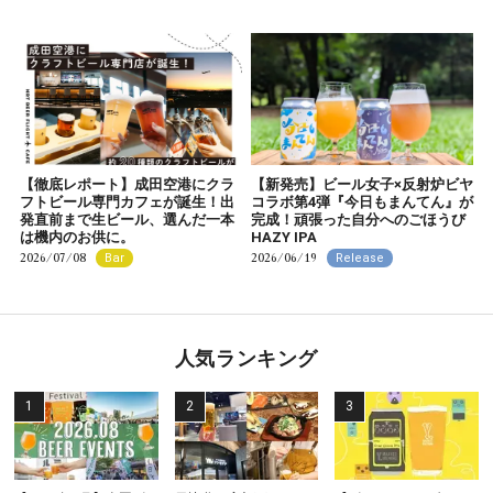
【徹底レポート】成田空港にクラ
【新発売】ビール女子×反射炉ビヤ
フトビール専門カフェが誕生！出
コラボ第4弾『今日もまんてん』が
発直前まで生ビール、選んだ一本
完成！頑張った自分へのごほうび
は機内のお供に。
HAZY IPA
2026/07/08
2026/06/19
Bar
Release
人気ランキング