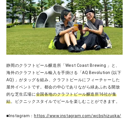
静岡のクラフトビール醸造所「West Coast Brewing 」と、
海外のクラフトビール輸入を手掛ける「AQ Bevolution (以下
AQ) 」がタッグを組み、クラフトビールにフィーチャーした
屋外イベントです。都会の中心でありながら緑あふれる開放
的な芝生広場に
全国各地のクラフトビール醸造所16社が集
結
。ピクニックスタイルでビールを楽しむことができます。
■Instagram：
https://www.instagram.com/wcbshizuoka/