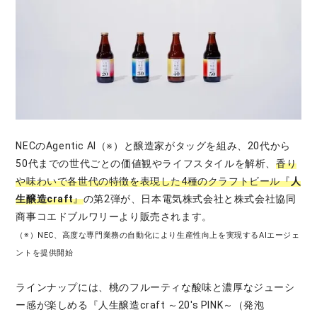
NECのAgentic AI（※）と醸造家がタッグを組み、20代から
50代までの世代ごとの価値観やライフスタイルを解析、
香り
や味わいで各世代の特徴を表現した4種のクラフトビール『
人
生醸造craft
』
の第2弾が、日本電気株式会社と株式会社協同
商事コエドブルワリーより販売されます。
（※）NEC、高度な専門業務の自動化により生産性向上を実現するAIエージェ
ントを提供開始
ラインナップには、桃のフルーティな酸味と濃厚なジューシ
ー感が楽しめる『人生醸造craft ～20's PINK～（発泡