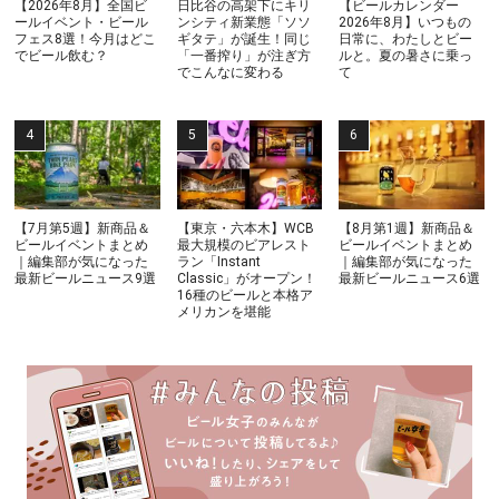
【2026年8月】全国ビ
日比谷の高架下にキリ
【ビールカレンダー
ールイベント・ビール
ンシティ新業態「ソソ
2026年8月】いつもの
フェス8選！今月はどこ
ギタテ」が誕生！同じ
日常に、わたしとビー
でビール飲む？
「一番搾り」が注ぎ方
ルと。夏の暑さに乗っ
でこんなに変わる
て
【7月第5週】新商品＆
【東京・六本木】WCB
【8月第1週】新商品＆
ビールイベントまとめ
最大規模のビアレスト
ビールイベントまとめ
｜編集部が気になった
ラン「Instant
｜編集部が気になった
最新ビールニュース9選
Classic」がオープン！
最新ビールニュース6選
16種のビールと本格ア
メリカンを堪能