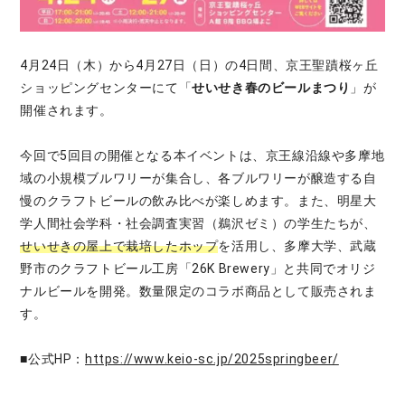
4月24日（木）から4月27日（日）の4日間、京王聖蹟桜ヶ丘
ショッピングセンターにて「
せいせき春のビールまつり
」が
開催されます。
今回で5回目の開催となる本イベントは、京王線沿線や多摩地
域の小規模ブルワリーが集合し、各ブルワリーが醸造する自
慢のクラフトビールの飲み比べが楽しめます。また、明星大
学人間社会学科・社会調査実習（鵜沢ゼミ）の学生たちが、
せいせきの屋上で栽培したホップ
を活用し、多摩大学、武蔵
野市のクラフトビール工房「26K Brewery」と共同でオリジ
ナルビールを開発。数量限定のコラボ商品として販売されま
す。
■公式HP：
https://www.keio-sc.jp/2025springbeer/