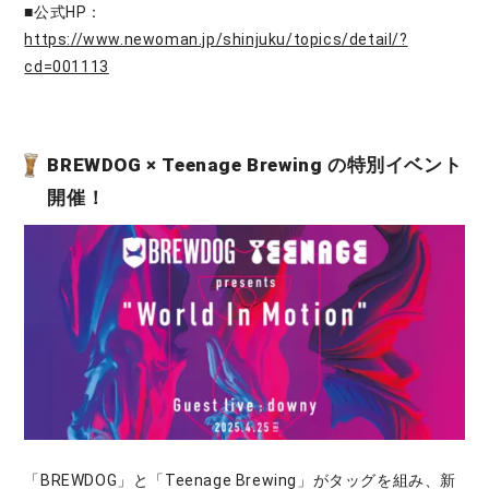
■公式HP：
https://www.newoman.jp/shinjuku/topics/detail/?
cd=001113
BREWDOG × Teenage Brewing の特別イベント
開催！
「BREWDOG」と「Teenage Brewing」がタッグを組み、新