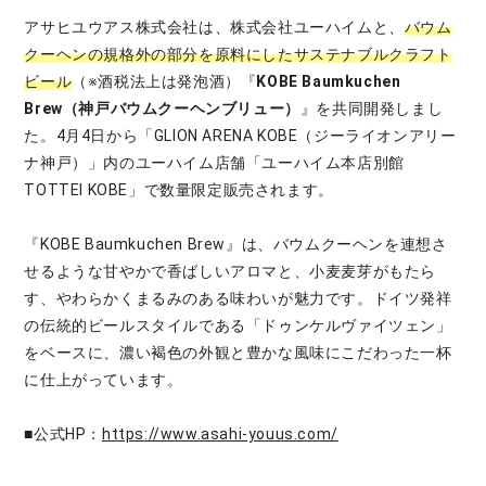
アサヒユウアス株式会社は、株式会社ユーハイムと、
バウム
クーヘンの規格外の部分を原料にしたサステナブルクラフト
ビール
（※酒税法上は発泡酒）『
KOBE Baumkuchen
Brew（神戸バウムクーヘンブリュー）
』を共同開発しまし
た。4月4日から「GLION ARENA KOBE（ジーライオンアリー
ナ神戸）」内のユーハイム店舗「ユーハイム本店別館
TOTTEI KOBE」で数量限定販売されます。
『KOBE Baumkuchen Brew』は、バウムクーヘンを連想さ
せるような甘やかで香ばしいアロマと、小麦麦芽がもたら
す、やわらかくまるみのある味わいが魅力です。ドイツ発祥
の伝統的ビールスタイルである「ドゥンケルヴァイツェン」
をベースに、濃い褐色の外観と豊かな風味にこだわった一杯
に仕上がっています。
■公式HP：
https://www.asahi-youus.com/