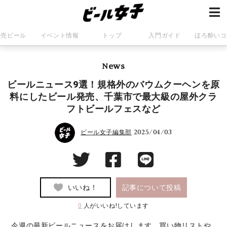
発売ビール
イベント情報
トップ
入門ガイド
ほろ酔いコ
News
ビールニュース9選！規格外のバウムクーヘンを原
料にしたビール発売、千葉市で最大級の屋外クラ
フトビールフェスなど
2025/04/03
ビール女子編集部
いいね！
記事について投稿
0
人がいいね!しています
今週の最新ビールニュースをお届けします。買い物リストや