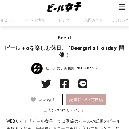
発売ビール
イベント情報
トップ
入門ガイド
ほろ酔いコ
Event
ビール＋αを楽しむ休日、 "Beergirl's Holiday"開
催！
2015/02/02
ビール女子編集部
いいね！
記事について投稿
1
人がいいね!しています
WEBサイト「ビール女子」では季節のビールや話題のビール
を飲みながら、毎回異なるテーマを取り入れて新たなことに