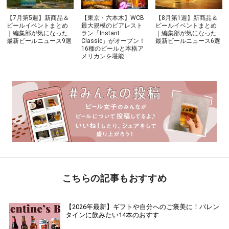
【7月第5週】新商品＆
【東京・六本木】WCB
【8月第1週】新商品＆
ビールイベントまとめ
最大規模のビアレスト
ビールイベントまとめ
｜編集部が気になった
ラン「Instant
｜編集部が気になった
最新ビールニュース9選
Classic」がオープン！
最新ビールニュース6選
16種のビールと本格ア
メリカンを堪能
こちらの記事もおすすめ
【2026年最新】ギフトや自分へのご褒美に！バレン
タインに飲みたい14本のおすす...