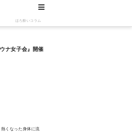
ほろ酔いコラム
ウナ女子会』開催
 熱くなった身体に流