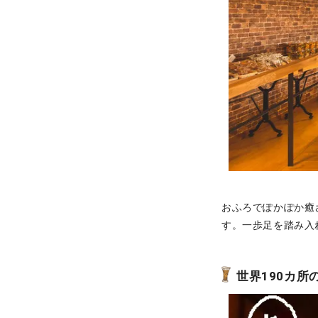
おふろでぽかぽか癒
す。一歩足を踏み入
世界190カ