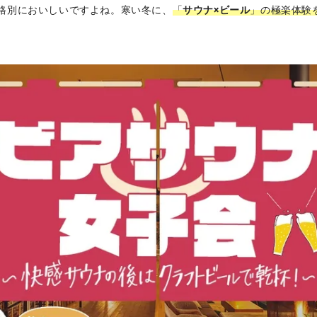
格別においしいですよね。寒い冬に、
「
サウナ×ビール
」の極楽体験