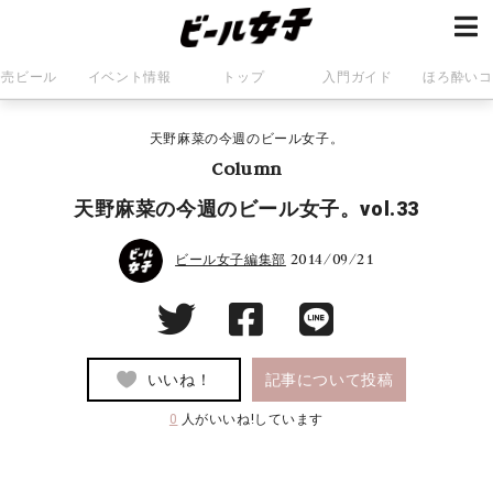
発売ビール
イベント情報
トップ
入門ガイド
ほろ酔いコ
天野麻菜の今週のビール女子。
Column
天野麻菜の今週のビール女子。vol.33
2014/09/21
ビール女子編集部
いいね！
記事について投稿
0
人がいいね!しています