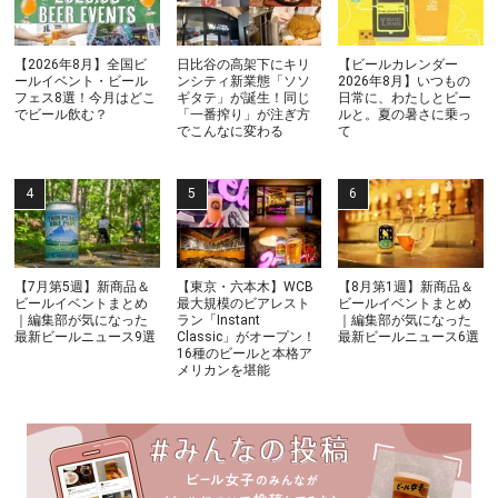
【2026年8月】全国ビ
日比谷の高架下にキリ
【ビールカレンダー
ールイベント・ビール
ンシティ新業態「ソソ
2026年8月】いつもの
フェス8選！今月はどこ
ギタテ」が誕生！同じ
日常に、わたしとビー
でビール飲む？
「一番搾り」が注ぎ方
ルと。夏の暑さに乗っ
でこんなに変わる
て
【7月第5週】新商品＆
【東京・六本木】WCB
【8月第1週】新商品＆
ビールイベントまとめ
最大規模のビアレスト
ビールイベントまとめ
｜編集部が気になった
ラン「Instant
｜編集部が気になった
最新ビールニュース9選
Classic」がオープン！
最新ビールニュース6選
16種のビールと本格ア
メリカンを堪能