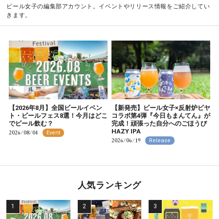
ビール女子の編集部アカウント。イベントやリリース情報をご紹介してい
きます。
【2026年8月】全国ビールイベン
【新発売】ビール女子×反射炉ビヤ
ト・ビールフェス8選！今月はどこ
コラボ第4弾『今日もまんてん』が
でビール飲む？
完成！頑張った自分へのごほうび
HAZY IPA
2026/08/04
Event
2026/06/19
Release
人気ランキング