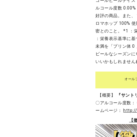
コールビールテイス
ルコール度数 0.00
好評の商品。また、 
ロマホップ 100
密とのこと。 *1 ：
：栄養表示基準に基づき、
未満を「プリン体 
ビールなシーズンに
いいかもしれませ
オール
【概要】
『サント
〇アルコール度数： 0
ームページ：
http:/
【