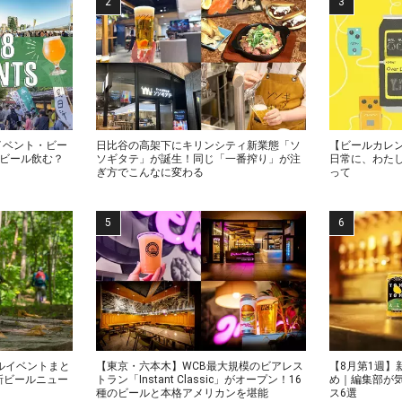
イベント・ビー
日比谷の高架下にキリンシティ新業態「ソ
【ビールカレン
でビール飲む？
ソギタテ」が誕生！同じ「一番搾り」が注
日常に、わた
ぎ方でこんなに変わる
って
ルイベントまと
【東京・六本木】WCB最大規模のビアレス
【8月第1週】
新ビールニュー
トラン「Instant Classic」がオープン！16
め｜編集部が
種のビールと本格アメリカンを堪能
ス6選