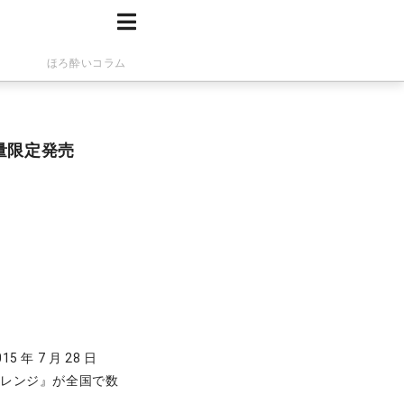
ほろ酔いコラム
量限定発売
 7 月 28 日
オレンジ』が全国で数