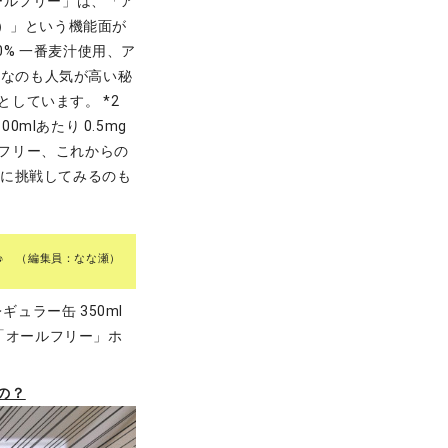
ールフリー」は、「ア
*3）」という機能面が
0% 一番麦汁使用、ア
いなのも人気が高い秘
」としています。 *2
0mlあたり 0.5mg
ルフリー、これからの
ーに挑戦してみるのも
♪ （編集員：なな瀬）
ュラー缶 350ml
 〇「オールフリー」ホ
の？