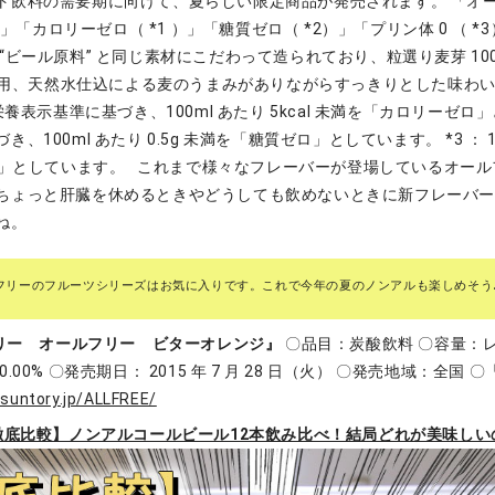
ト飲料の需要期に向けて、夏らしい限定商品が発売されます。 「オ
% 」「カロリーゼロ（ *1 ）」「糖質ゼロ（ *2）」「プリン体 0 （ 
“ビール原料” と同じ素材にこだわって造られており、粒選り麦芽 10
% 使用、天然水仕込による麦のうまみがありながらすっきりとした味わ
栄養表示基準に基づき、100ml あたり 5kcal 未満を「カロリーゼロ
100ml あたり 0.5g 未満を「糖質ゼロ」としています。 *3 ： 10
0 」としています。 これまで様々なフレーバーが登場しているオー
ちょっと肝臓を休めるときやどうしても飲めないときに新フレーバ
んね。
フリーのフルーツシリーズはお気に入りです。これで今年の夏のノンアルも楽しめそう
リー オールフリー ビターオレンジ』
〇品目：炭酸飲料 〇容量：レギ
.00% 〇発売期日： 2015 年 7 月 28 日（火） 〇発売地域：全国
/suntory.jp/ALLFREE/
徹底比較】ノンアルコールビール12本飲み比べ！結局どれが美味しい