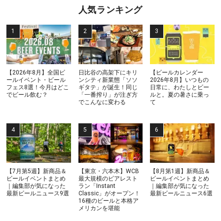
人気ランキング
【2026年8月】全国ビ
日比谷の高架下にキリ
【ビールカレンダー
ールイベント・ビール
ンシティ新業態「ソソ
2026年8月】いつもの
フェス8選！今月はどこ
ギタテ」が誕生！同じ
日常に、わたしとビー
でビール飲む？
「一番搾り」が注ぎ方
ルと。夏の暑さに乗っ
でこんなに変わる
て
【7月第5週】新商品＆
【東京・六本木】WCB
【8月第1週】新商品＆
ビールイベントまとめ
最大規模のビアレスト
ビールイベントまとめ
｜編集部が気になった
ラン「Instant
｜編集部が気になった
最新ビールニュース9選
Classic」がオープン！
最新ビールニュース6選
16種のビールと本格ア
メリカンを堪能