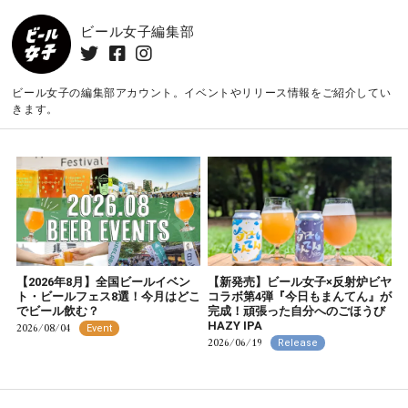
ビール女子編集部
ビール女子の編集部アカウント。イベントやリリース情報をご紹介してい
きます。
【2026年8月】全国ビールイベン
【新発売】ビール女子×反射炉ビヤ
ト・ビールフェス8選！今月はどこ
コラボ第4弾『今日もまんてん』が
でビール飲む？
完成！頑張った自分へのごほうび
HAZY IPA
2026/08/04
Event
2026/06/19
Release