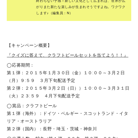
終わらない予感！新しい文化として広まれば、世界が広
がりまた新たな楽しみが生まれそうですよね。ワクワク
します♪（編集員：N）
【キャンペーン概要】
『クイズに答えて、クラフトビールセットを当てよう！！』
◯応募期間：
第１弾：２０１５年１月３０日（金）１０:００～３月２日
（月）９:５９ ３月下旬配送予定
第２弾：２０１５年３月２日（日））１０:００～３月３１日
（火）２３:５９ ４月下旬配送予定
◯賞品：クラフトビール
第１弾（海外）：ドイツ・ベルギー・スコットランド・イタ
リア・オーストラリア
第２弾（国内）：長野・埼玉・茨城・神奈川