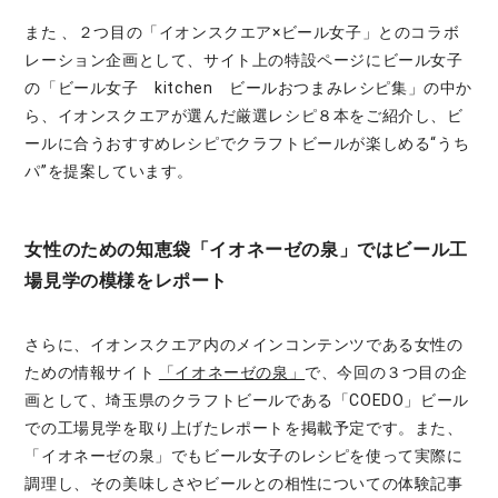
また 、２つ目の「イオンスクエア×ビール女子」とのコラボ
レーション企画として、サイト上の特設ページにビール女子
の「ビール女子 kitchen ビールおつまみレシピ集」の中か
ら、イオンスクエアが選んだ厳選レシピ８本をご紹介し、ビ
ールに合うおすすめレシピでクラフトビールが楽しめる“うち
パ”を提案しています。
女性のための知恵袋「イオネーゼの泉」ではビール工
場見学の模様をレポート
さらに、イオンスクエア内のメインコンテンツである女性の
ための情報サイト
「イオネーゼの泉」
で、今回の３つ目の企
画として、埼玉県のクラフトビールである「COEDO」ビール
での工場見学を取り上げたレポートを掲載予定です。また、
「イオネーゼの泉」でもビール女子のレシピを使って実際に
調理し、その美味しさやビールとの相性についての体験記事