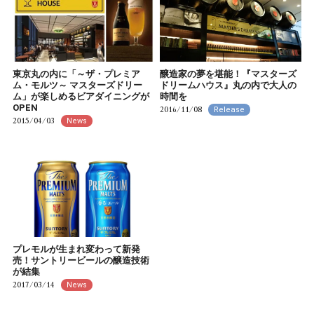
東京丸の内に「～ザ・プレミア
醸造家の夢を堪能！『マスターズ
ム・モルツ～ マスターズドリー
ドリームハウス』丸の内で大人の
ム」が楽しめるビアダイニングが
時間を
OPEN
2016/11/08
Release
2015/04/03
News
プレモルが生まれ変わって新発
売！サントリービールの醸造技術
が結集
2017/03/14
News