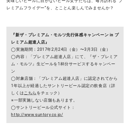
美味しいビールに目がないビール女子たちは、毎月訪れる“プ
レミアムフライデー”を、とことん楽しんでみませんか？
『新ザ・プレミアム・モルツ先行体感キャンペーン in プ
レミアム超達人店』
◯実施期間：2017年2月24日（金）〜3月3日（金）
◯内容：「プレミアム超達人店」にて、『ザ・プレミア
ム・モルツ』生ビールを1杯分サービスするキャンペー
ン
◯対象店舗：「プレミアム超達人店」に認定されてから
1年以上が経過したサントリービール認定の飲食店（詳
しくは
こちら
をチェック）
※一部実施しない店舗もあります。
◯サントリービール公式サイト：
http://www.suntory.co.jp/