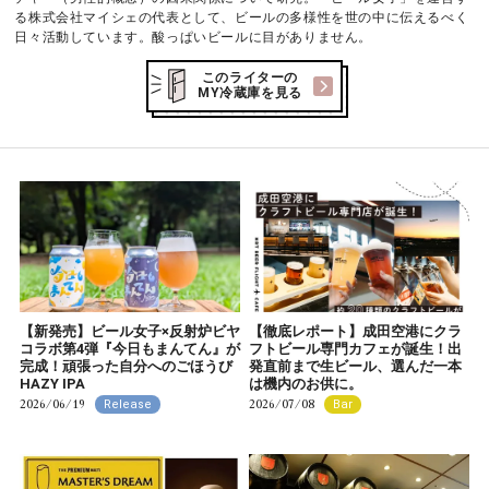
る株式会社マイシェの代表として、ビールの多様性を世の中に伝えるべく
日々活動しています。酸っぱいビールに目がありません。
このライターの
MY冷蔵庫を見る
【新発売】ビール女子×反射炉ビヤ
【徹底レポート】成田空港にクラ
コラボ第4弾『今日もまんてん』が
フトビール専門カフェが誕生！出
完成！頑張った自分へのごほうび
発直前まで生ビール、選んだ一本
HAZY IPA
は機内のお供に。
2026/06/19
2026/07/08
Release
Bar