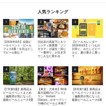
人気ランキング
【2026年8月】全国ビ
日比谷の高架下にキリ
【ビールカレンダー
ールイベント・ビール
ンシティ新業態「ソソ
2026年8月】いつもの
フェス8選！今月はどこ
ギタテ」が誕生！同じ
日常に、わたしとビー
でビール飲む？
「一番搾り」が注ぎ方
ルと。夏の暑さに乗っ
でこんなに変わる
て
【7月第5週】新商品＆
【東京・六本木】WCB
【8月第1週】新商品＆
ビールイベントまとめ
最大規模のビアレスト
ビールイベントまとめ
｜編集部が気になった
ラン「Instant
｜編集部が気になった
最新ビールニュース9選
Classic」がオープン！
最新ビールニュース6選
16種のビールと本格ア