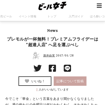
発売ビール
イベント情報
トップ
入門ガイド
ほろ酔いコ
News
プレモルが一杯無料！プレミアムフライデーは
“超達人店” へ足を運ぶべし
2017/01/28
酒井由実
いいね！
記事について投稿
0
人がいいね!しています
今でこそ「華金」という言葉をあまり聞かなくなりました
が、週の終わりの金曜日は何だかわくわく、そわそわしちゃ