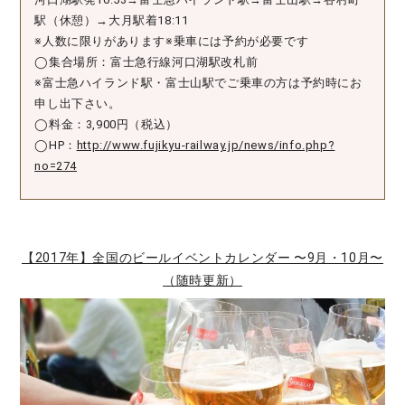
駅（休憩）→大月駅着18:11
※人数に限りがあります※乗車には予約が必要です
◯集合場所：富士急行線河口湖駅改札前
※富士急ハイランド駅・富士山駅でご乗車の方は予約時にお
申し出下さい。
◯料金：3,900円（税込）
◯HP：
http://www.fujikyu-railway.jp/news/info.php?
no=274
【2017年】全国のビールイベントカレンダー 〜9月・10月〜
（随時更新）