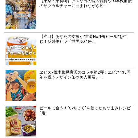
【東京・東長崎】アメリカの輸入雑貨や90年代前後
のサブカルチャーに囲まれながらビ...
【注目】あなたの支援が“世界No.1缶ビール“を生
む！反射炉ビヤ「世界NO.1缶...
ヱビス×荒木飛呂彦氏のコラボ第2弾！ヱビス135周
年を祝うデザイン缶や美人画展、...
ビールに合う！“いちじく”を使ったおつまみレシピ
3選