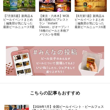
【7月第5週】新商品＆
【東京・六本木】WCB
【8月第1週】新商品＆
ビールイベントまとめ
最大規模のビアレスト
ビールイベントまとめ
｜編集部が気になった
ラン「Instant
｜編集部が気になった
最新ビールニュース9選
Classic」がオープン！
最新ビールニュース6選
16種のビールと本格ア
メリカンを堪能
こちらの記事もおすすめ
【2026年1月】全国ビールイベント・ビールフェス