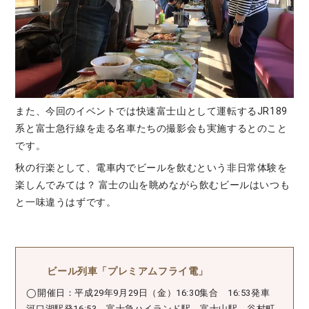
また、今回のイベントでは快速富士山として運転するJR189
系と富士急行線を走る名車たちの撮影会も実施するとのこと
です。
秋の行楽として、電車内でビールを飲むという非日常体験を
楽しんでみては？ 富士の山を眺めながら飲むビールはいつも
と一味違うはずです。
ビール列車「プレミアムフライ電」
◯開催日：平成29年9月29日（金）16:30集合 16:53発車
河口湖駅発16:53→富士急ハイランド駅→富士山駅→谷村町