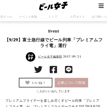
発売ビール
イベント情報
トップ
入門ガイド
ほろ酔いコ
Event
【9/29】富士急行線でビール列車「プレミアムフ
ライ電」運行
2017/09/21
ビール女子編集部
いいね！
記事について投稿
0
人がいいね!しています
プレミアムフライデーを楽しみ尽くすビール列車「プレミア
ムフライ電」が、プレミアムフライデーである2017年9月29