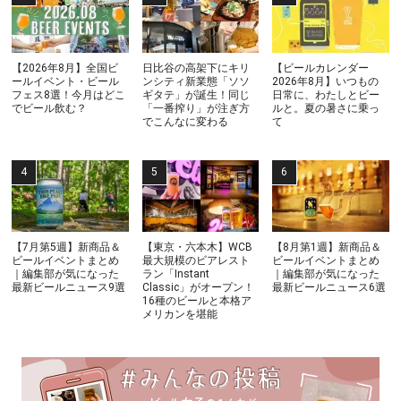
【2026年8月】全国ビ
日比谷の高架下にキリ
【ビールカレンダー
ールイベント・ビール
ンシティ新業態「ソソ
2026年8月】いつもの
フェス8選！今月はどこ
ギタテ」が誕生！同じ
日常に、わたしとビー
でビール飲む？
「一番搾り」が注ぎ方
ルと。夏の暑さに乗っ
でこんなに変わる
て
【7月第5週】新商品＆
【東京・六本木】WCB
【8月第1週】新商品＆
ビールイベントまとめ
最大規模のビアレスト
ビールイベントまとめ
｜編集部が気になった
ラン「Instant
｜編集部が気になった
最新ビールニュース9選
Classic」がオープン！
最新ビールニュース6選
16種のビールと本格ア
メリカンを堪能