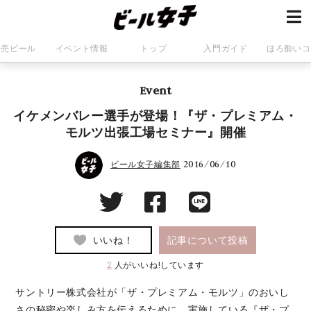
発売ビール
イベント情報
トップ
入門ガイド
ほろ酔いコ
Event
イケメンバレー選手が登場！『ザ・プレミアム・
モルツ出張工場セミナー』開催
2016/06/10
ビール女子編集部
いいね！
記事について投稿
2
人がいいね!しています
サントリー株式会社が「ザ・プレミアム・モルツ」のおいし
さの秘密や楽しみ方を伝えるために、実施している『ザ・プ