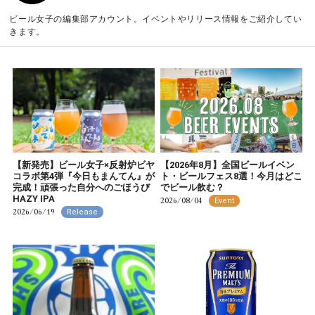
ビール女子の編集部アカウント。イベントやリリース情報をご紹介してい
きます。
【新発売】ビール女子×反射炉ビヤ
【2026年8月】全国ビールイベン
コラボ第4弾『今日もまんてん』が
ト・ビールフェス8選！今月はどこ
完成！頑張った自分へのごほうび
でビール飲む？
HAZY IPA
2026/08/04
Event
2026/06/19
Release