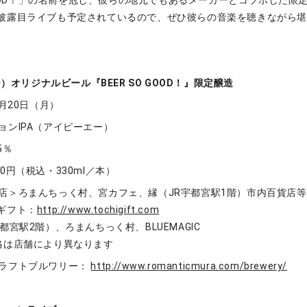
 GOOD！」の名前を冠し、彼らの地元でもあるメーカーとコラボした
披露目ライブも予定されているので、ぜひ彼らの音楽を聴きながら
ー）オリジナルビール『BEER SO GOOD！』限定醸造
6月20日（月）
ョンIPA（アイピーエー）
5％
0円（税込・330ml／本）
店＞ろまんちっく村、宮カフェ、縁（JR宇都宮駅1階）市内百貨店等
ギフト：
http://www.tochigift.com
都宮駅2階）、ろまんちっく村、BLUEMAGIC
格は店舗により異なります
ラフトブルワリー：
http://www.romanticmura.com/brewery/