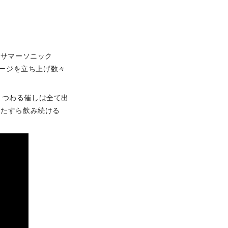
『サマーソニック
ページを立ち上げ数々
まつわる催しは全て出
ひたすら飲み続ける