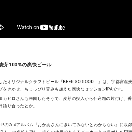
麦芽100％の爽快ビール
たオリジナルクラフトビール『BEER SO GOOD！』は、宇都宮産麦
プをきかせ、ちょっぴり苦みも加えた爽快なセッションIPAです。
タカヒロさんも来園したそうで、麦芽の投入から仕込粕の片付け、
日語り合ったとか。
O.Pの2ndアルバム『おかあさんにきいてみないとわからない』に収