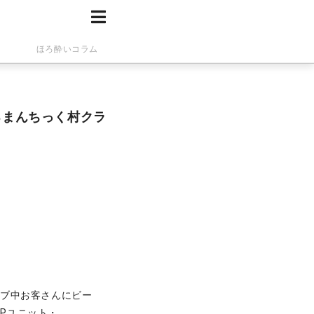
ほろ酔いコラム
ろまんちっく村クラ
イブ中お客さんにビー
OPユニット・