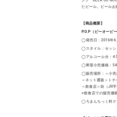
ング「BEER SO
たビール。ビールお
【商品概要】
P.O.P（ピーオーピ
◯発売日：2016年
◯スタイル：セッシ
◯アルコール分：4.
◯希望小売価格：54
◯販売場所：＜小売
＜ネット通販＞トチ
＜飲食店＞紡（JR宇
※飲食店での販売価
◯ろまんちっく村ク