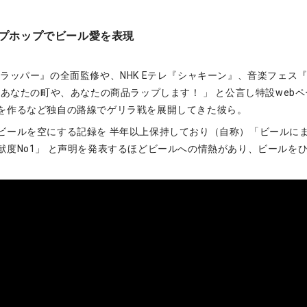
プホップでビール愛を表現
ノラッパー』の全面監修や、NHK Eテレ『シャキーン』、音楽フェス
「あなたの町や、あなたの商品ラップします！ 」 と公言し特設web
を作るなど独自の路線でゲリラ戦を展開してきた彼ら。
ビールを空にする記録を 半年以上保持しており（自称）「ビールに
献度No1」 と声明を発表するほどビールへの情熱があり、ビールを