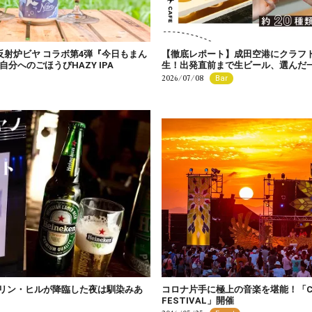
反射炉ビヤ コラボ第4弾『今日もまん
【徹底レポート】成田空港にクラフ
分へのごほうびHAZY IPA
生！出発直前まで生ビール、選んだ
2026/07/08
Bar
」ローリン・ヒルが降臨した夜は馴染みあ
コロナ片手に極上の音楽を堪能！「COR
FESTIVAL」開催