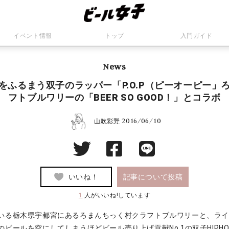
イベント情報
トップ
入門ガイド
News
をふるまう双子のラッパー「P.O.P（ピーオーピー」
フトブルワリーの「BEER SO GOOD！」とコラボ
2016/06/10
山吹彩野
いいね！
記事について投稿
1
人がいいね!しています
いる栃木県宇都宮にあるろまんちっく村クラフトブルワリーと、ラ
ビールを空にしてしまうほどビール売り上げ貢献No.1の双子HIPH