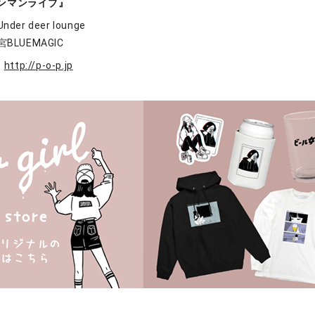
ンマンライブ』
er deer lounge
BLUEMAGIC
：
http://p-o-p.jp