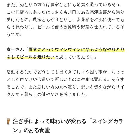
また、ぬとりの方々は農家などにも足繁く通っているそう。
この日店内にあったはっさくも川口にある高津園芸から譲り
受けたもの。農家ともやりとりし、麦芽粕を堆肥に使っても
らう代わりに、ビールで使う副原料や野菜を仕入れているそ
うです。
泰一さん
「
両者にとってウィンウィンになるようなやりとり
をしてビールを造りたい
と思っているんです」
活動するなかでどうしても出てきてしまう困り事が、ちょっ
とした声かけや心遣いで新しいものに生まれ変わる。そうす
ることで、また新しい方の元へ渡り、想いを伝えながらサイ
クルする暮らしの健やかさを感じました。
注ぎ手によって味わいが変わる「スイングカラ
ン」のある食堂