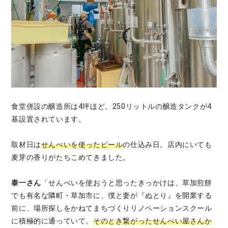
食堂併設の醸造所は4坪ほど。250リットルの醸造タンクが4
基設置されています。
取材日は
せんべいを使ったビール
の仕込み日。店内にいても
麦芽の香りがたちこめてきました。
泰一さん
「せんべいを使おうと思ったきっかけは、草加煎餅
でも有名な隣町・草加市に、僕と妻が『ぬとり』を開業する
前に、場所探しをかねてまちづくりリノベーションスクール
に積極的に通っていて。
そのとき繋がったせんべい屋さんか