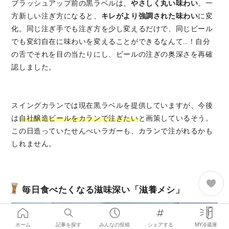
ブラッシュアップ前の黒ラベルは、
やさしく丸い味わい
。一
方新しい注ぎ方になると、
キレがより強調された味わい
に変
化。同じ注ぎ手でも注ぎ方を少し変えるだけで、同じビール
でも変幻自在に味わいを変えることができるなんて…！自分
の舌でそれを目の当たりにし、ビールの注ぎの奥深さを再確
認しました。
スイングカランでは現在黒ラベルを提供していますが、今後
は
自
社醸造ビールをカランで注ぎたい
と画策しているそう。
この日造っていたせんべいラガーも、カランで注がれるかも
しれません。
毎日食べたくなる滋味深い「滋養メシ」
ホーム
記事を探す
みんなの投稿
シェアする
MY冷蔵庫