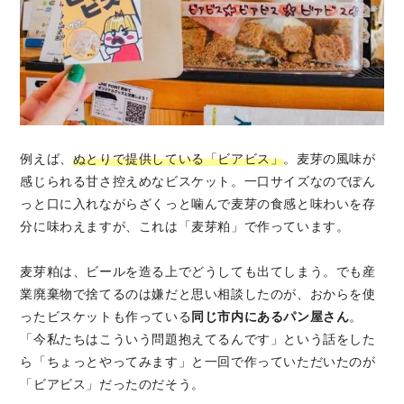
例えば、
ぬとりで提供している「ビアビス」
。麦芽の風味が
感じられる甘さ控えめなビスケット。一口サイズなのでぽん
っと口に入れながらざくっと噛んで麦芽の食感と味わいを存
分に味わえますが、これは「麦芽粕」で作っています。
麦芽粕は、ビールを造る上でどうしても出てしまう。でも産
業廃棄物で捨てるのは嫌だと思い相談したのが、おからを使
ったビスケットも作っている
同じ市内にあるパン屋さん
。
「今私たちはこういう問題抱えてるんです」という話をした
ら「ちょっとやってみます」と一回で作っていただいたのが
「ビアビス」だったのだそう。