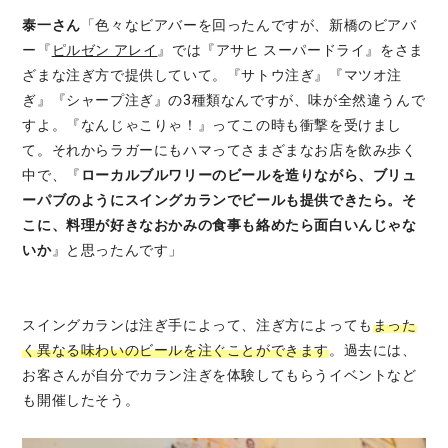
泰一さん
「色々なビアバーを回ったんですが、新橋のビアバ
ー『
ピルゼン アレイ
』では『アサヒ スーパードライ』をさま
ざまな注ぎ方で提供していて。『サトウ注ぎ』『マツオ注
ぎ』『シャープ注ぎ』の3種類なんですが、味が全然違うんで
すよ。『なんじゃこりゃ！』ってこの時も衝撃を受けまし
て。それからラガーにもハマってさまざまなお店を飲み歩く
中で、『
ローカルブルワリーのビールを造りながら、ブリュ
ーパブのようにスイングカランでビールも提供できたら。そ
こに、料理が好きなおかみの食事も絡めたら面白いんじゃな
いか
』と思ったんです」
スイングカランは注ぎ手によって、注ぎ方によっても
まった
く異なる
味わいの
ビールを注ぐことができます
。過去には、
お客さんが自分でカラン注ぎを体験してもらうイベントなど
も開催したそう。