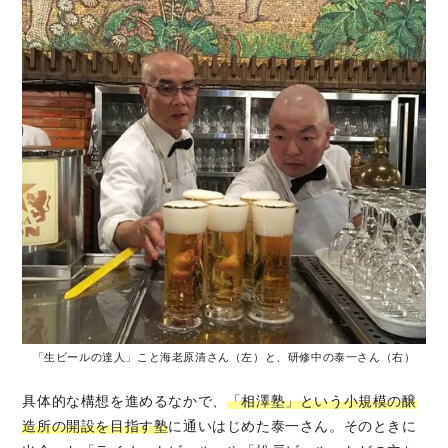
「生ビールの達人」こと海老原清さん（左）と、研修中の泰一さん（右）
具体的な構想を進めるなかで、
「相澤塾」という小規模の醸
造所の開設を目指す塾
に通いはじめた泰一さん。そのときに