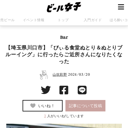
発売ビール
イベント情報
トップ
入門ガイド
ほろ酔いコ
Bar
【埼玉県川口市】「びぃる食堂ぬとり＆ぬとりブ
ルーイング」に行ったらご近所さんになりたくな
った
2024/03/20
山吹彩野
いいね！
記事について投稿
3
人がいいね!しています