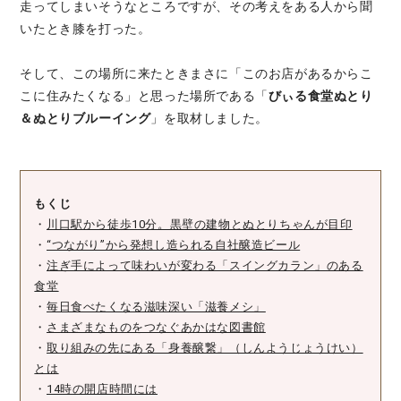
走ってしまいそうなところですが、その考えをある人から聞
いたとき膝を打った。
そして、この場所に来たときまさに「このお店があるからこ
こに住みたくなる」と思った場所である「
びぃる食堂ぬとり
＆ぬとりブルーイング
」を取材しました。
もくじ
・
川口駅から徒歩10分。黒壁の建物とぬとりちゃんが目印
・
“つながり”から発想し造られる自社醸造ビール
・
注ぎ手によって味わいが変わる「スイングカラン」のある
食堂
・
毎日食べたくなる滋味深い「滋養メシ」
・
さまざまなものをつなぐあかはな図書館
・
取り組みの先にある「身養醸繋」（しんようじょうけい）
とは
・
14時の開店時間には