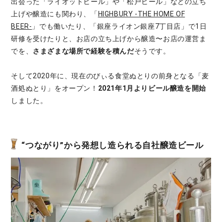
出会った「ライオットビール」や「松戸ビール」などの立ち
上げや醸造にも関わり、「
HIGHBURY -THE HOME OF
BEER-
」でも働いたり、「銀座ライオン銀座7丁目店」で1日
研修を受けたりと、お店の立ち上げから醸造〜お店の運営ま
でを、
さまざまな場所で経験を積んだ
そうです。
そして2020年に、現在のびぃる食堂ぬとりの前身となる「麦
酒処ぬとり」をオープン！
2021年1月よりビール醸造を開始
しました。
“つながり”から発想し造られる自社醸造ビール