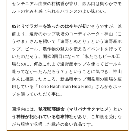
センテニアル由来の柑橘香が香り、飲み口は爽やかでモ
ルトの甘みも感じられるバランスのよい味わい。
ぬとりでラガーを造ったのは今年が初
だそうですが、以
前より、遠野のホップ栽培のコーディネータ・神山（こ
うやま）さんを招いて「遠野とぬとり」という遠野産ホ
ップ、ビール、農作物の魅力を伝えるイベントを行って
いたのだそう。開催3回目になって「私たちもビール工
場なのに、何故これまで遠野産ホップを使ってビールを
造ってなかったんだろう？」ということに気づき、神山
さんに相談したところ、新品種ホップ開発用の圃場を運
用している「Tono Hachiman Hop Field」さんからホッ
プを譲っていただく事に。
圃場内には、
毬花咲耶姫命（マリバナサクヤヒメ）とい
う神様が祀られている忽布神社
があり、ご加護を受けな
がら現地で収穫した縁起の良い逸品です。