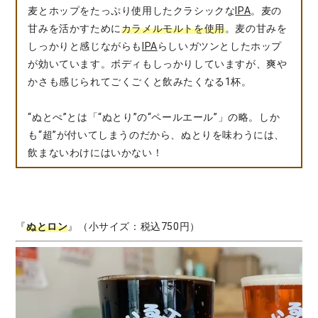
麦とホップをたっぷり使用したクラシックな
IPA
。麦の
甘みを活かすために
カラメルモルトを使用
。麦の甘みを
しっかりと感じながらも
IPA
らしいガツンとしたホップ
が効いています。ボディもしっかりしていますが、爽や
かさも感じられてごくごくと飲みたくなる1杯。
“ぬとぺ”とは「“ぬとり”の“ペールエール”」の略。しか
も“超”が付いてしまうのだから、ぬとりを味わうには、
飲まないわけにはいかない！
『
ぬとロン
』（小サイズ：税込750円）