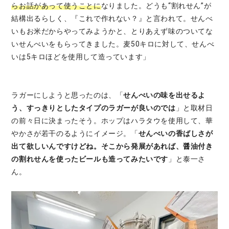
らお話があって使うことに
なりました。どうも“割れせん”が
結構出るらしく、『これで作れない？』と言われて。せんべ
いもお米だからやってみようかと、とりあえず味のついてな
いせんべいをもらってきました。麦50キロに対して、せんべ
いは5キロほどを使用して造っています」
ラガーにしようと思ったのは、「
せんべいの味を出せるよ
う、すっきりとしたタイプのラガーが良いのでは
」と取材日
の前々日に決まったそう。ホップはハラタウを使用して、華
やかさが若干のるようにイメージ。「
せんべいの香ばしさが
出て欲しいんですけどね。そこから発展があれ
ば、醤油付き
の割れせんを使ったビールも造ってみたいです
」と泰一さ
ん。