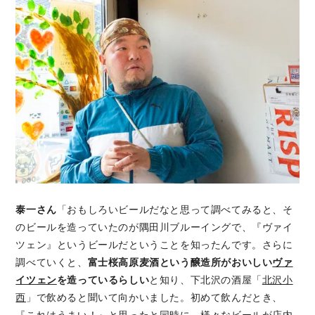
泰一さん
「おもしろいビールだなと思って調べてみると、そ
のビールを造っていたのが隅田川ブルーイングで、『ヴァイ
ツェン』というビールだということを知ったんです。さらに
調べていくと、
富士桜高原麦酒という醸造所がおいしい
ヴァ
イツェン
を造っているらしい
と知り、下北沢の酒屋「
北沢小
西
」で飲めると聞いて向かいました。初めて飲んだとき、