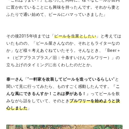
『これはうまい！』と思ったと同時に、様々なビールが店内
に置かれていることにも興味を持ったんです。それから妻と
ふたりで通い始めて、ビールにハマっていきました」
その後2015年頃までは「
ビールを生業としたい
」と考えては
いたものの、「ビール屋さんなのか、それともライターなの
か」など様々考えあぐねていたそう。そんなとき、「Beer＋
＋（ビアプラスプラス／旧：十条すいけんブルワリー）」の
立ち上げのタイミングに出くわしたのだとか。
泰一さん
「“
一軒家を改装してビールを造っているらしい
”と
聞いて見に行ってみたら、ものすごく感動したんです。『
こ
んな風にできるんすか！これは夢がある！
』ってビールを飲
みながら話をしていて、そのとき
ブルワリーを始めようと決
心しました
」