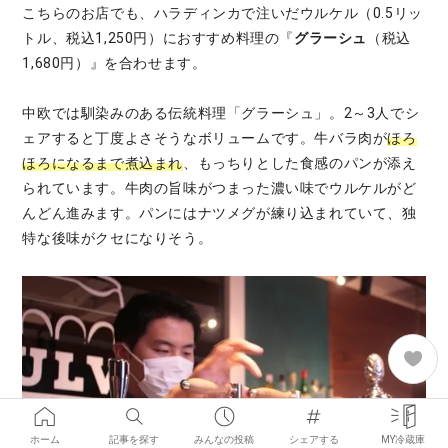
こちらのお店でも、ハラディンカで注いだウルケル（0.5リッ
トル、税込1,250円）におすすめ料理の『
グラーシュ
（税込
1,680円）』を合わせます。
中欧では馴染みのある伝統料理「グラーシュ」。2～3人でシ
ェアすると丁度よさそうなボリュームです。牛バラ肉が
ほろ
ほろになるまで煮込まれ
、もっちりとした食感のパンが添え
られています。牛肉の旨味がつまった濃い味でウルケルがど
んどん進みます。パンにはナツメグが練り込まれていて、独
特な後味がクセになりそう。
ホーム
記事を探す
みんなの投稿
シェアする
MY冷蔵庫