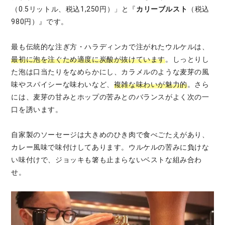
（0.5リットル、税込1,250円）」と『
カリーブルスト
（税込
980円）』です。
最も伝統的な注ぎ方・ハラディンカで注がれたウルケルは、
最初に泡を注ぐため適度に炭酸が抜けています
。しっとりし
た泡は口当たりをなめらかにし、カラメルのような麦芽の風
味やスパイシーな味わいなど、
複雑な味わいが魅力的
。さら
には、麦芽の甘みとホップの苦みとのバランスがよく次の一
口を誘います。
自家製のソーセージは大きめのひき肉で食べごたえがあり、
カレー風味で味付けしてあります。ウルケルの苦みに負けな
い味付けで、ジョッキも箸も止まらないベストな組み合わ
せ。