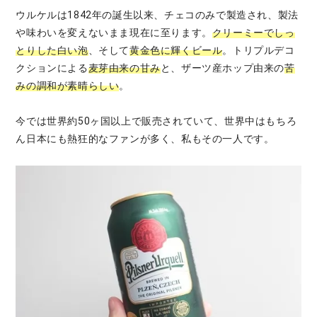
ウルケルは1842年の誕生以来、チェコのみで製造され、製法
や味わいを変えないまま現在に至ります。
クリーミーでしっ
とりした白い泡
、そして
黄金色に輝くビール
。トリプルデコ
クションによる
麦芽由来の甘み
と、ザーツ産ホップ由来の
苦
みの調和が素晴らしい
。
今では世界約50ヶ国以上で販売されていて、世界中はもちろ
ん日本にも熱狂的なファンが多く、私もその一人です。