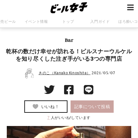
発売ビール
イベント情報
トップ
入門ガイド
ほろ酔いコ
Bar
乾杯の数だけ幸せが訪れる！ピルスナーウルケル
を知り尽くした注ぎ手がいる3つの専門店
2021/05/07
きのこ（Kanako Kinoshita）
いいね！
記事について投稿
7
人がいいね!しています