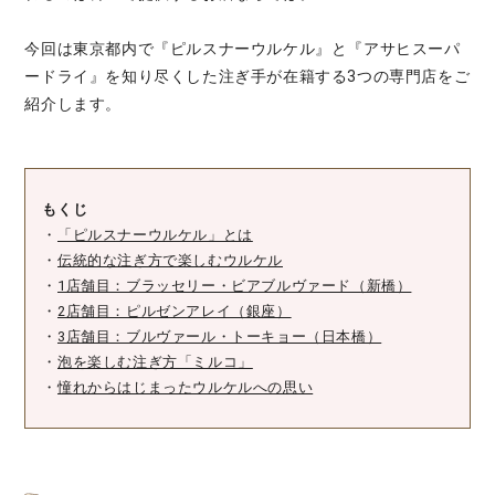
今回は東京都内で『ピルスナーウルケル』と『アサヒスーパ
ードライ』を知り尽くした注ぎ手が在籍する3つの専門店をご
紹介します。
もくじ
・
「ピルスナーウルケル」とは
・
伝統的な注ぎ方で楽しむウルケル
・
1店舗目：ブラッセリー・ビアブルヴァード（新橋）
・
2店舗目：ピルゼンアレイ（銀座）
・
3店舗目：ブルヴァール・トーキョー（日本橋）
・
泡を楽しむ注ぎ方「ミルコ」
・
憧れからはじまったウルケルへの思い