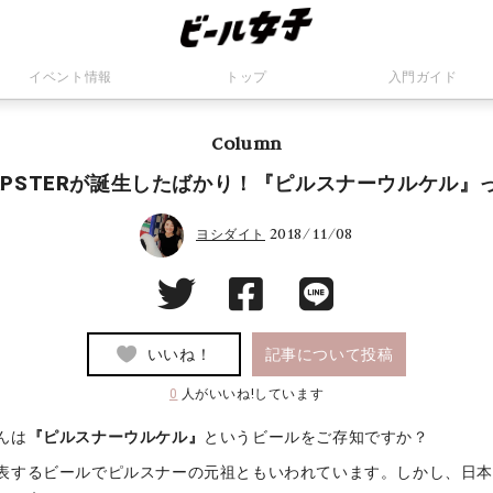
イベント情報
トップ
入門ガイド
Column
APSTERが誕生したばかり！『ピルスナーウルケル』
2018/11/08
ヨシダイト
いいね！
記事について投稿
0
人がいいね!しています
んは
『ピルスナーウルケル』
というビールをご存知ですか？
表するビールでピルスナーの元祖ともいわれています。しかし、日