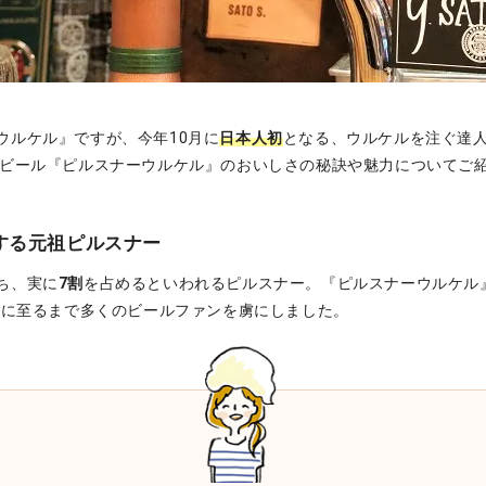
ウルケル』ですが、今年10月に
日本人初
となる、ウルケルを注ぐ達人 "
なビール『ピルスナーウルケル』のおいしさの秘訣や魅力についてご
する元祖ピルスナー
ち、実に
7割
を占めるといわれるピルスナー。『ピルスナーウルケル
現在に至るまで多くのビールファンを虜にしました。