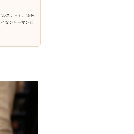
ピルスナ－）。淡色
ライなジャーマンピ