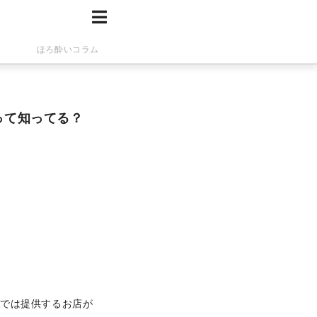
ほろ酔いコラム
って知ってる？
本では提供するお店が