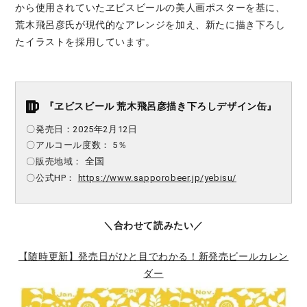
から使用されていたヱビスビールの美人画ポスターを基に、
荒木飛呂彦氏が現代的なアレンジを加え、新たに描き下ろし
たイラストを採用しています。
『ヱビスビール 荒木飛呂彦描き下ろしデザイン缶』
〇発売日：2025年2月12日
〇アルコール度数： 5％
全国
〇販売地域：
〇公式HP：
https://www.sapporobeer.jp/yebisu/
＼合わせて読みたい／
【随時更新】発売日がひと目でわかる！新発売ビールカレン
ダー