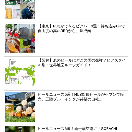
【東京】BBQができるビアバー3選！持ち込みOKで
自由度の高いBBQから、熟成肉...
【図解】あのビールはどこの国の発祥？ビアスタイ
ル別・世界地図ルーツガイド！
ビールニュース5選！HUB監修ビールがセブンで販
売、三陸ブルーイングが待望の自社...
ビールニュース6選！新千歳空港に『SORACHI