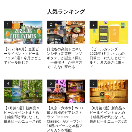
人気ランキング
【2026年8月】全国ビ
日比谷の高架下にキリ
【ビールカレンダー
ールイベント・ビール
ンシティ新業態「ソソ
2026年8月】いつもの
フェス8選！今月はどこ
ギタテ」が誕生！同じ
日常に、わたしとビー
でビール飲む？
「一番搾り」が注ぎ方
ルと。夏の暑さに乗っ
でこんなに変わる
て
【7月第5週】新商品＆
【東京・六本木】WCB
【8月第1週】新商品＆
ビールイベントまとめ
最大規模のビアレスト
ビールイベントまとめ
｜編集部が気になった
ラン「Instant
｜編集部が気になった
最新ビールニュース9選
Classic」がオープン！
最新ビールニュース6選
16種のビールと本格ア
メリカンを堪能