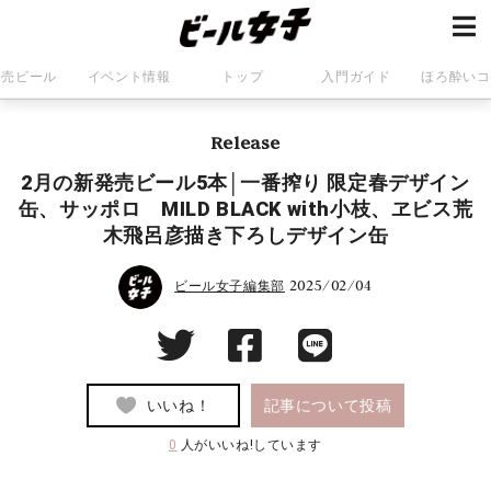
発売ビール
イベント情報
トップ
入門ガイド
ほろ酔いコ
Release
2月の新発売ビール5本│一番搾り 限定春デザイン
缶、サッポロ MILD BLACK with小枝、ヱビス荒
木飛呂彦描き下ろしデザイン缶
2025/02/04
ビール女子編集部
いいね！
記事について投稿
0
人がいいね!しています