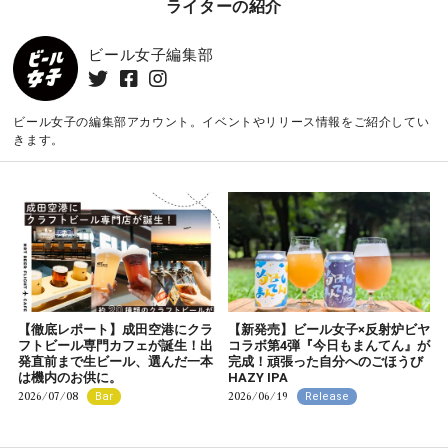
ライターの紹介
ビール女子編集部
ビール女子の編集部アカウント。イベントやリリース情報をご紹介してい
きます。
【徹底レポート】成田空港にクラ
【新発売】ビール女子×反射炉ビヤ
フトビール専門カフェが誕生！出
コラボ第4弾『今日もまんてん』が
発直前まで生ビール、選んだ一本
完成！頑張った自分へのごほうび
は機内のお供に。
HAZY IPA
2026/07/08
2026/06/19
Bar
Release