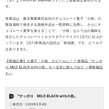
（火）よりHOPPIN' GARAGEストアにて数量限定発売されま
す。
本商品は、森永製菓株式会社のチョコレート菓子「小枝」の
製造過程で発生する規格外品を一部原料に活用し、さらにチ
ョコレート麦芽を加えることで、「小枝」ならではの風味を
生かしたチョコレートミルクスタウトテイスト(注1)に仕上が
っています。(注1)本商品の品目は「発泡酒」です。ビールで
はありません。
【関連記事】お菓子「小枝」がビールに！？ 新商品『サッポ
ロ MILD BLACK with小枝』を一足先に飲んでみた ＜開発秘話
も＞
『サッポロ MILD BLACK with小枝』
〇発売日：2025年2月4日