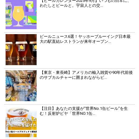
【ビールカレンダー2025年9月】いつもの日常に、
わたしとビールと。宇宙人との交...
ビールニュース6選！ヤッホーブルーイング日本最
大の駅直結レストランが来年オープン...
【東京・東長崎】アメリカの輸入雑貨や90年代前後
のサブカルチャーに囲まれながらビ...
【注目】あなたの支援が“世界No.1缶ビール“を生
む！反射炉ビヤ「世界NO.1缶...