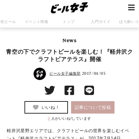
発売ビール
イベント情報
トップ
入門ガイド
ほろ酔いコ
News
青空の下でクラフトビールを楽しむ！『軽井沢ク
ラフトビアテラス』開催
2017/04/05
ビール女子編集部
いいね！
記事について投稿
0
人がいいね!しています
軽井沢星野エリアでは、クラフトビールの世界を楽しむイベ
ント『軽井沢クラフトビアテラス』が、2017年7月14日