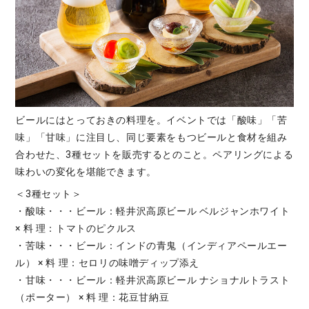
ビールにはとっておきの料理を。イベントでは「酸味」「苦
味」「甘味」に注目し、同じ要素をもつビールと食材を組み
合わせた、3種セットを販売するとのこと。ペアリングによる
味わいの変化を堪能できます。
＜3種セット＞
・酸味・・・ビール：軽井沢高原ビール ベルジャンホワイト
× 料 理：トマトのピクルス
・苦味・・・ビール：インドの⻘⻤（インディアペールエー
ル） × 料 理：セロリの味噌ディップ添え
・甘味・・・ビール：軽井沢高原ビール ナショナルトラスト
（ポーター） × 料 理：花豆甘納豆