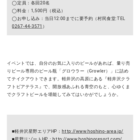
◯定員：各回20名
◯料金：1,500円（税込）
◯お申し込み：当日12:00までに要予約（村⺠食堂:TEL
0267-44-3571
）
イベントでは、自分のお気に入りのビールがあれば、量り売
りビール専用のビール瓶「グロウラー（Growler）」に詰め
てテイクアウトできます。軽井沢の高原にある『軽井沢クラ
フトビアテラス』で、開放感あふれる青空のもと、心ゆくま
でクラフトビールを堪能してみてはいかがでしょうか。
■軽井沢星野エリアHP：
http://www.hoshino-area.jp/
■星野リゾートHP：
http://www.hoshinoresort.com/