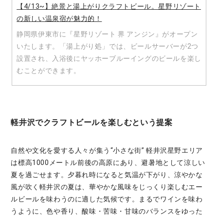
【4/13~】絶景と湯上がりクラフトビール。星野リゾート
の新しい温泉宿が魅力的！
静岡県伊東市に『星野リゾート 界 アンジン』がオープン
いたします。「湯上がり処」では、ビールサーバーが2つ
設置され、入浴後にヤッホーブルーイングのビールを楽し
むことができます。
軽井沢でクラフトビールを楽しむという提案
⾃然や⽂化を愛する⼈々が集う“⼩さな街” 軽井沢星野エリア
は標高1000メートル前後の高原にあり、避暑地として涼しい
夏を過ごせます。夕暮れ時になると気温が下がり、涼やかな
風が吹く軽井沢の夏は、華やかな風味をじっくり楽しむエー
ルビールを味わうのに適した気候です。まるでワインを味わ
うように、色や香り、酸味・苦味・甘味のバランスをゆった