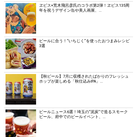
ヱビス×荒木飛呂彦氏のコラボ第2弾！ヱビス135周
年を祝うデザイン缶や美人画展、...
ビールに合う！“いちじく”を使ったおつまみレシピ
3選
【秋ビール】7月に収穫されたばかりのフレッシュ
ホップが楽しめる「秋仕込みIPA」...
ビールニュース6選！埼玉の"泥炭"で造るスモーク
ビール、府中でのビールイベント、...