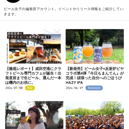
ビール女子の編集部アカウント。イベントやリリース情報をご紹介してい
きます。
【徹底レポート】成田空港にクラ
【新発売】ビール女子×反射炉ビヤ
フトビール専門カフェが誕生！出
コラボ第4弾『今日もまんてん』が
発直前まで生ビール、選んだ一本
完成！頑張った自分へのごほうび
は機内のお供に。
HAZY IPA
2026/07/08
2026/06/19
Bar
Release