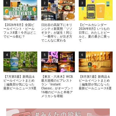
【2026年8月】全国ビ
日比谷の高架下にキリ
【ビールカレンダー
ールイベント・ビール
ンシティ新業態「ソソ
2026年8月】いつもの
フェス8選！今月はどこ
ギタテ」が誕生！同じ
日常に、わたしとビー
でビール飲む？
「一番搾り」が注ぎ方
ルと。夏の暑さに乗っ
でこんなに変わる
て
【7月第5週】新商品＆
【東京・六本木】WCB
【8月第1週】新商品＆
ビールイベントまとめ
最大規模のビアレスト
ビールイベントまとめ
｜編集部が気になった
ラン「Instant
｜編集部が気になった
最新ビールニュース9選
Classic」がオープン！
最新ビールニュース6選
16種のビールと本格ア
メリカンを堪能